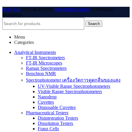
BECTHAI
2021 CREATED BY
NETDESIGNCLICK
. COPYRIGHTS
RESERVED.
Search
Menu
Categories
Analytical Instruments
FT-IR Spectrometers
FT-IR Microscopes
Raman Spectrometers
Benchtop NMR
Spectrophotometer เครื่องวัดการดูดกลืนของแสง
UV-Visible Range Spectrophotometers
Visible Range Spectrophotometers
Nanodrop
Cuvettes
Disposable Cuvettes
Pharmaceutical Testers
Disintegration Testers
Dissolution Testers
Franz Cells