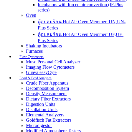
Incubators with forced air convection (IF-Plus
series)
Oven
ตู้อบลมร้อน Hot Air Oven Memmert UN,UN-
Plus Series
ตู้อบลมร้อน Hot Air Oven Memmert UF,UF-
Plus Series
Shaking Incubators
Furnaces
Flow Cytometers
Muse Personal Cell Analyzer
Imaging Flow Cytometers
Guava easyCyte
Food & Feed Analyses
Crude Fiber Apparatus
Decomposition System
Density Measurement
Dietary Fiber Extractors
Digestion Units
Distillation Units
Elemental Analyzers
Goldfisch Fat Extractors
Microdigestor
Modified Atmosphere Testers