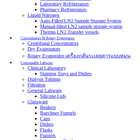
Laboratory Refrigerators
Pharmacy Refrigerators
Liquid Nitrogen
Auto-Filled LN2 Sample Storage System
Manual-filled LN2 sample storage system
Thermo LN2 Transfer vessels
Concentrators & Rotary Evaporators
Centrifugal Concentrators
Dry Evaporators
Rotary Evaporator เครื่องกลั่นระเหยสารแบบหมุน
Consumable Labware
Clinical Laboratory
Staining Trays and Dishes
Dialysis Tubings
Filtration
General Labware
Silicone Lids
Glassware
Beakers
Buechner Funnels
Caps
Dishes
Flasks
Funnels