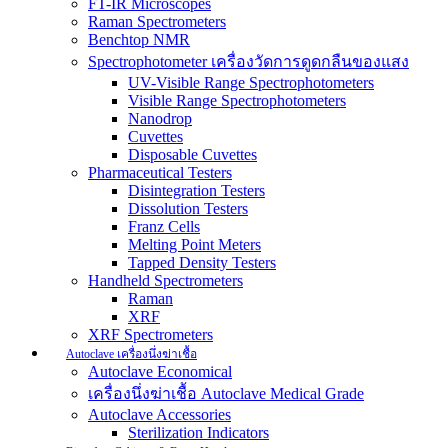
FT-IR Microscopes
Raman Spectrometers
Benchtop NMR
Spectrophotometer เครื่องวัดการดูดกลืนของแสง
UV-Visible Range Spectrophotometers
Visible Range Spectrophotometers
Nanodrop
Cuvettes
Disposable Cuvettes
Pharmaceutical Testers
Disintegration Testers
Dissolution Testers
Franz Cells
Melting Point Meters
Tapped Density Testers
Handheld Spectrometers
Raman
XRF
XRF Spectrometers
Autoclave เครื่องนึ่งฆ่าเชื้อ
Autoclave Economical
เครื่องนึ่งฆ่าเชื้อ Autoclave Medical Grade
Autoclave Accessories
Sterilization Indicators