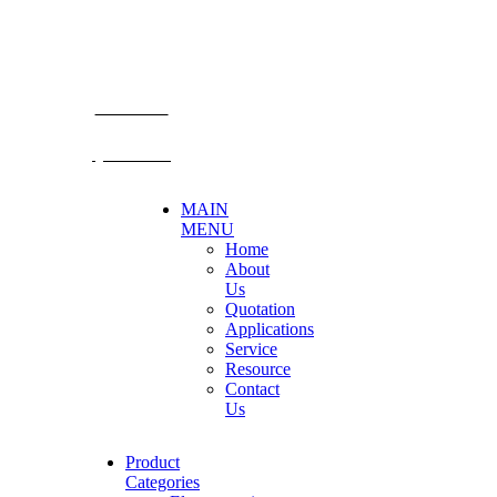
TEL: +66 3424 5299 FAX: +66 3424 5250
E-mail: mkt@becthai.com
BECTHAI
@becthai
MAIN
MENU
Home
About
Us
Quotation
Applications
Service
Resource
Contact
Us
Product
Categories