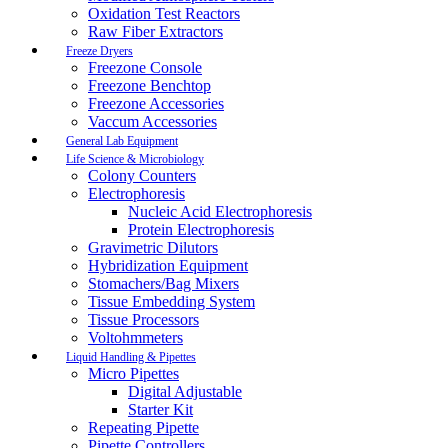
Oxidation Test Reactors
Raw Fiber Extractors
Freeze Dryers
Freezone Console
Freezone Benchtop
Freezone Accessories
Vaccum Accessories
General Lab Equipment
Life Science & Microbiology
Colony Counters
Electrophoresis
Nucleic Acid Electrophoresis
Protein Electrophoresis
Gravimetric Dilutors
Hybridization Equipment
Stomachers/Bag Mixers
Tissue Embedding System
Tissue Processors
Voltohmmeters
Liquid Handling & Pipettes
Micro Pipettes
Digital Adjustable
Starter Kit
Repeating Pipette
Pipette Controllers