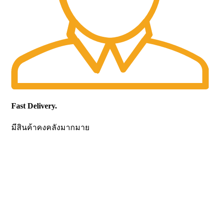
Fast Delivery.
มีสินค้าคงคลังมากมาย
CONTACT US
Becthai Bangkok Equipment and Chemical Co., Ltd.
99/9 Moo 2, Salaya-Nakhon Chaisi Road, Maha Sawat,
Phutthamonthon,
Nakhon Pathom. 73170. THAILAND