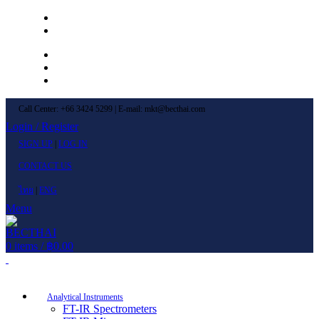
Left Menu 1
Left Menu 2
Newsletter
Contact Us
FAQs
Call Center: +66 3424 5299 | E-mail: mkt@becthai.com
Login / Register
SIGN UP
|
LOG IN
CONTACT US
ไทย
|
ENG
Menu
0
items
/
฿
0.00
Browse Categories
Analytical Instruments
FT-IR Spectrometers