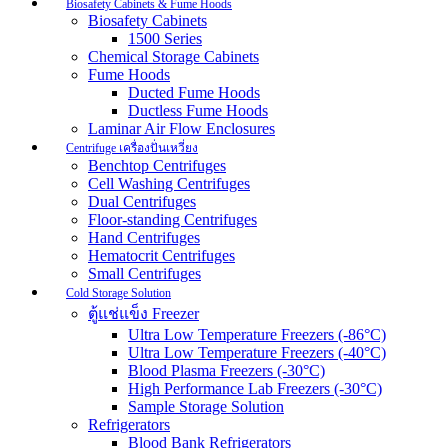
Biosafety Cabinets & Fume Hoods
Biosafety Cabinets
1500 Series
Chemical Storage Cabinets
Fume Hoods
Ducted Fume Hoods
Ductless Fume Hoods
Laminar Air Flow Enclosures
Centrifuge เครื่องปั่นเหวี่ยง
Benchtop Centrifuges
Cell Washing Centrifuges
Dual Centrifuges
Floor-standing Centrifuges
Hand Centrifuges
Hematocrit Centrifuges
Small Centrifuges
Cold Storage Solution
ตู้แช่แข็ง Freezer
Ultra Low Temperature Freezers (-86°C)
Ultra Low Temperature Freezers (-40°C)
Blood Plasma Freezers (-30°C)
High Performance Lab Freezers (-30°C)
Sample Storage Solution
Refrigerators
Blood Bank Refrigerators