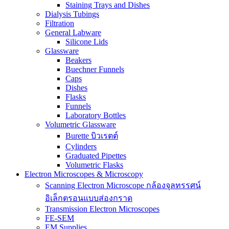
Staining Trays and Dishes
Dialysis Tubings
Filtration
General Labware
Silicone Lids
Glassware
Beakers
Buechner Funnels
Caps
Dishes
Flasks
Funnels
Laboratory Bottles
Volumetric Glassware
Burette บิวเรตต์
Cylinders
Graduated Pipettes
Volumetric Flasks
Electron Microscopes & Microscopy
Scanning Electron Microscope กล้องจุลทรรศน์
อิเล็กตรอนแบบส่องกราด
Transmission Electron Microscopes
FE-SEM
EM Supplies