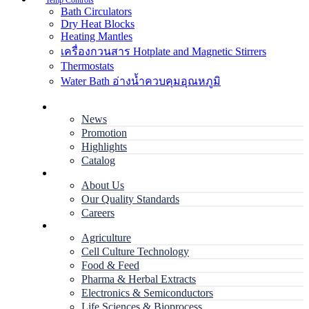
Temp Controls
Bath Circulators
Dry Heat Blocks
Heating Mantles
เครื่องกวนสาร Hotplate and Magnetic Stirrers
Thermostats
Water Bath อ่างน้ำควบคุมอุณหภูมิ
Home
News
Promotion
Highlights
Catalog
Company
About Us
Our Quality Standards
Careers
Applications
Agriculture
Cell Culture Technology
Food & Feed
Pharma & Herbal Extracts
Electronics & Semiconductors
Life Sciences & Bioprocess