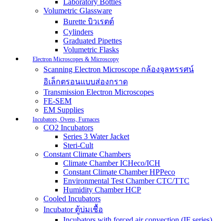
Laboratory Bottles
Volumetric Glassware
Burette บิวเรตต์
Cylinders
Graduated Pipettes
Volumetric Flasks
Electron Microscopes & Microscopy
Scanning Electron Microscope กล้องจุลทรรศน์
อิเล็กตรอนแบบส่องกราด
Transmission Electron Microscopes
FE-SEM
EM Supplies
Incubators, Ovens, Furnaces
CO2 Incubators
Series 3 Water Jacket
Steri-Cult
Constant Climate Chambers
Climate Chamber ICHeco/ICH
Constant Climate Chamber HPPeco
Environmental Test Chamber CTC/TTC
Humidity Chamber HCP
Cooled Incubators
Incubator ตู้บ่มเชื้อ
Incubators with forced air convection (IF series)