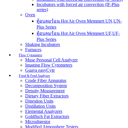
Incubators with forced air convection (IF-Plus
series)
Oven
ตู้อบลมร้อน Hot Air Oven Memmert UN,UN-
Plus Series
ตู้อบลมร้อน Hot Air Oven Memmert UF,UF-
Plus Series
Shaking Incubators
Furnaces
Flow Cytometers
Muse Personal Cell Analyzer
Imaging Flow Cytometers
Guava easyCyte
Food & Feed Analyses
Crude Fiber Apparatus
Decomposition System
Density Measurement
Dietary Fiber Extractors
Digestion Units
Distillation Units
Elemental Analyzers
Goldfisch Fat Extractors
Microdigestor
Modified Atmosphere Testers