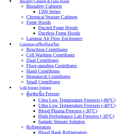
Biosafety Cabinets & Fume Hoods
Biosafety Cabinets
1500 Series
Chemical Storage Cabinets
Fume Hoods
Ducted Fume Hoods
Ductless Fume Hoods
Laminar Air Flow Enclosures
Centrifuge เครื่องปั่นเหวี่ยง
Benchtop Centrifuges
Cell Washing Centrifuges
Dual Centrifuges
Floor-standing Centrifuges
Hand Centrifuges
Hematocrit Centrifuges
Small Centrifuges
Cold Storage Solution
ตู้แช่แข็ง Freezer
Ultra Low Temperature Freezers (-86°C)
Ultra Low Temperature Freezers (-40°C)
Blood Plasma Freezers (-30°C)
High Performance Lab Freezers (-30°C)
Sample Storage Solution
Refrigerators
Blood Bank Refrigerators