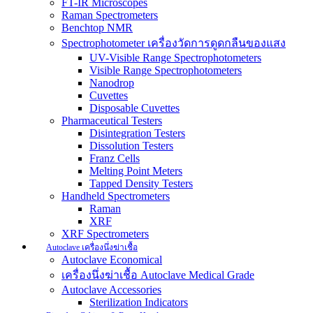
FT-IR Microscopes
Raman Spectrometers
Benchtop NMR
Spectrophotometer เครื่องวัดการดูดกลืนของแสง
UV-Visible Range Spectrophotometers
Visible Range Spectrophotometers
Nanodrop
Cuvettes
Disposable Cuvettes
Pharmaceutical Testers
Disintegration Testers
Dissolution Testers
Franz Cells
Melting Point Meters
Tapped Density Testers
Handheld Spectrometers
Raman
XRF
XRF Spectrometers
Autoclave เครื่องนึ่งฆ่าเชื้อ
Autoclave Economical
เครื่องนึ่งฆ่าเชื้อ Autoclave Medical Grade
Autoclave Accessories
Sterilization Indicators