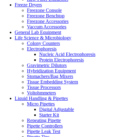
Freeze Dryers
Freezone Console
Freezone Benchtop
Freezone Accessories
Vaccum Accessories
General Lab Equipment
Life Science & Microbiology
Colony Counters
Electrophoresis
Nucleic Acid Electrophoresis
Protein Electrophoresis
Gravimetric Dilutors
Hybridization Equipment
Stomachers/Bag Mixers
Tissue Embedding System
Tissue Processors
Voltohmmeters
Liquid Handling & Pipettes
Micro Pipettes
Digital Adjustable
Starter Kit
Repeating Pipette
Pipette Controllers
Pipette Leak Test
Pipette Tips