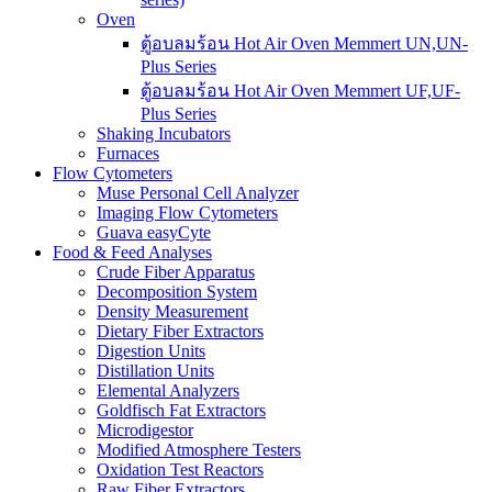
Oven
ตู้อบลมร้อน Hot Air Oven Memmert UN,UN-
Plus Series
ตู้อบลมร้อน Hot Air Oven Memmert UF,UF-
Plus Series
Shaking Incubators
Furnaces
Flow Cytometers
Muse Personal Cell Analyzer
Imaging Flow Cytometers
Guava easyCyte
Food & Feed Analyses
Crude Fiber Apparatus
Decomposition System
Density Measurement
Dietary Fiber Extractors
Digestion Units
Distillation Units
Elemental Analyzers
Goldfisch Fat Extractors
Microdigestor
Modified Atmosphere Testers
Oxidation Test Reactors
Raw Fiber Extractors