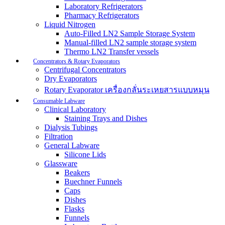
Laboratory Refrigerators
Pharmacy Refrigerators
Liquid Nitrogen
Auto-Filled LN2 Sample Storage System
Manual-filled LN2 sample storage system
Thermo LN2 Transfer vessels
Concentrators & Rotary Evaporators
Centrifugal Concentrators
Dry Evaporators
Rotary Evaporator เครื่องกลั่นระเหยสารแบบหมุน
Consumable Labware
Clinical Laboratory
Staining Trays and Dishes
Dialysis Tubings
Filtration
General Labware
Silicone Lids
Glassware
Beakers
Buechner Funnels
Caps
Dishes
Flasks
Funnels