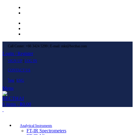
Left Menu 1
Left Menu 2
Newsletter
Contact Us
FAQs
Call Center: +66 3424 5299 | E-mail: mkt@becthai.com
Login / Register
SIGN UP
|
LOG IN
CONTACT US
ไทย
|
ENG
Menu
0
items
/
฿
0.00
Browse Categories
Analytical Instruments
FT-IR Spectrometers