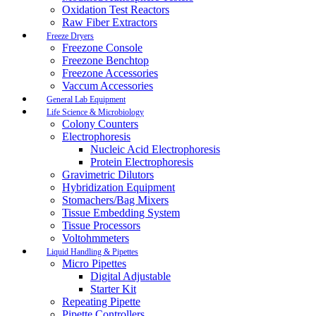
Oxidation Test Reactors
Raw Fiber Extractors
Freeze Dryers
Freezone Console
Freezone Benchtop
Freezone Accessories
Vaccum Accessories
General Lab Equipment
Life Science & Microbiology
Colony Counters
Electrophoresis
Nucleic Acid Electrophoresis
Protein Electrophoresis
Gravimetric Dilutors
Hybridization Equipment
Stomachers/Bag Mixers
Tissue Embedding System
Tissue Processors
Voltohmmeters
Liquid Handling & Pipettes
Micro Pipettes
Digital Adjustable
Starter Kit
Repeating Pipette
Pipette Controllers