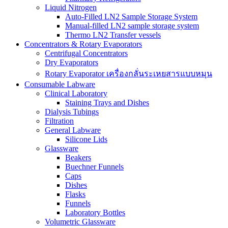
Liquid Nitrogen
Auto-Filled LN2 Sample Storage System
Manual-filled LN2 sample storage system
Thermo LN2 Transfer vessels
Concentrators & Rotary Evaporators
Centrifugal Concentrators
Dry Evaporators
Rotary Evaporator เครื่องกลั่นระเหยสารแบบหมุน
Consumable Labware
Clinical Laboratory
Staining Trays and Dishes
Dialysis Tubings
Filtration
General Labware
Silicone Lids
Glassware
Beakers
Buechner Funnels
Caps
Dishes
Flasks
Funnels
Laboratory Bottles
Volumetric Glassware