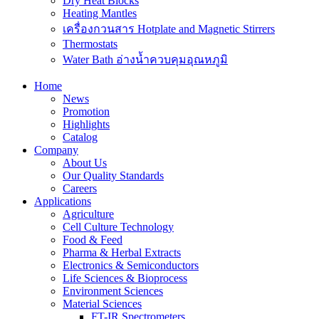
Dry Heat Blocks
Heating Mantles
เครื่องกวนสาร Hotplate and Magnetic Stirrers
Thermostats
Water Bath อ่างน้ำควบคุมอุณหภูมิ
Home
News
Promotion
Highlights
Catalog
Company
About Us
Our Quality Standards
Careers
Applications
Agriculture
Cell Culture Technology
Food & Feed
Pharma & Herbal Extracts
Electronics & Semiconductors
Life Sciences & Bioprocess
Environment Sciences
Material Sciences
FT-IR Spectrometers