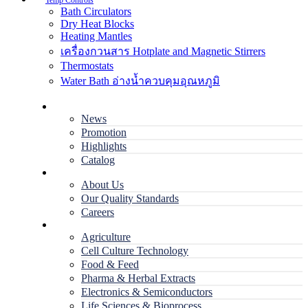
Temp Controls
Bath Circulators
Dry Heat Blocks
Heating Mantles
เครื่องกวนสาร Hotplate and Magnetic Stirrers
Thermostats
Water Bath อ่างน้ำควบคุมอุณหภูมิ
Home
News
Promotion
Highlights
Catalog
Company
About Us
Our Quality Standards
Careers
Applications
Agriculture
Cell Culture Technology
Food & Feed
Pharma & Herbal Extracts
Electronics & Semiconductors
Life Sciences & Bioprocess