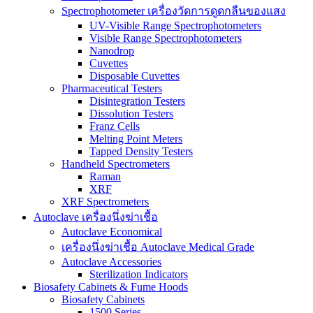
Spectrophotometer เครื่องวัดการดูดกลืนของแสง
UV-Visible Range Spectrophotometers
Visible Range Spectrophotometers
Nanodrop
Cuvettes
Disposable Cuvettes
Pharmaceutical Testers
Disintegration Testers
Dissolution Testers
Franz Cells
Melting Point Meters
Tapped Density Testers
Handheld Spectrometers
Raman
XRF
XRF Spectrometers
Autoclave เครื่องนึ่งฆ่าเชื้อ
Autoclave Economical
เครื่องนึ่งฆ่าเชื้อ Autoclave Medical Grade
Autoclave Accessories
Sterilization Indicators
Biosafety Cabinets & Fume Hoods
Biosafety Cabinets
1500 Series