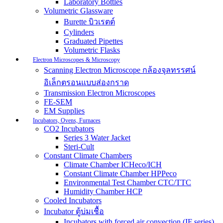
Laboratory Bottles
Volumetric Glassware
Burette บิวเรตต์
Cylinders
Graduated Pipettes
Volumetric Flasks
Electron Microscopes & Microscopy
Scanning Electron Microscope กล้องจุลทรรศน์
อิเล็กตรอนแบบส่องกราด
Transmission Electron Microscopes
FE-SEM
EM Supplies
Incubators, Ovens, Furnaces
CO2 Incubators
Series 3 Water Jacket
Steri-Cult
Constant Climate Chambers
Climate Chamber ICHeco/ICH
Constant Climate Chamber HPPeco
Environmental Test Chamber CTC/TTC
Humidity Chamber HCP
Cooled Incubators
Incubator ตู้บ่มเชื้อ
Incubators with forced air convection (IF series)