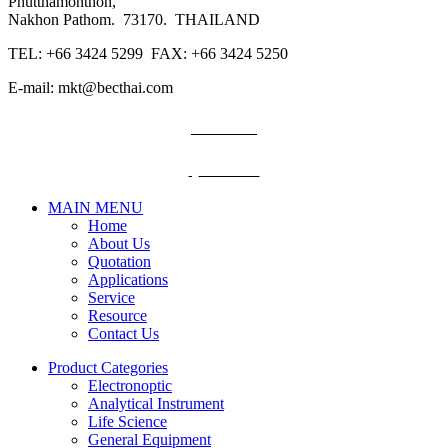
Phutthamonthon,
Nakhon Pathom. 73170. THAILAND
TEL: +66 3424 5299 FAX: +66 3424 5250
E-mail: mkt@becthai.com
BECTHAI
@becthai
MAIN MENU
Home
About Us
Quotation
Applications
Service
Resource
Contact Us
Product Categories
Electronoptic
Analytical Instrument
Life Science
General Equipment