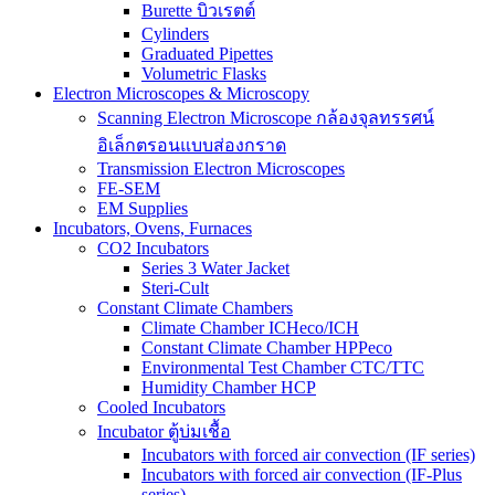
Burette บิวเรตต์
Cylinders
Graduated Pipettes
Volumetric Flasks
Electron Microscopes & Microscopy
Scanning Electron Microscope กล้องจุลทรรศน์
อิเล็กตรอนแบบส่องกราด
Transmission Electron Microscopes
FE-SEM
EM Supplies
Incubators, Ovens, Furnaces
CO2 Incubators
Series 3 Water Jacket
Steri-Cult
Constant Climate Chambers
Climate Chamber ICHeco/ICH
Constant Climate Chamber HPPeco
Environmental Test Chamber CTC/TTC
Humidity Chamber HCP
Cooled Incubators
Incubator ตู้บ่มเชื้อ
Incubators with forced air convection (IF series)
Incubators with forced air convection (IF-Plus
series)