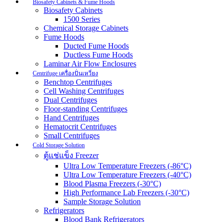
Biosafety Cabinets & Fume Hoods
Biosafety Cabinets
1500 Series
Chemical Storage Cabinets
Fume Hoods
Ducted Fume Hoods
Ductless Fume Hoods
Laminar Air Flow Enclosures
Centrifuge เครื่องปั่นเหวี่ยง
Benchtop Centrifuges
Cell Washing Centrifuges
Dual Centrifuges
Floor-standing Centrifuges
Hand Centrifuges
Hematocrit Centrifuges
Small Centrifuges
Cold Storage Solution
ตู้แช่แข็ง Freezer
Ultra Low Temperature Freezers (-86°C)
Ultra Low Temperature Freezers (-40°C)
Blood Plasma Freezers (-30°C)
High Performance Lab Freezers (-30°C)
Sample Storage Solution
Refrigerators
Blood Bank Refrigerators