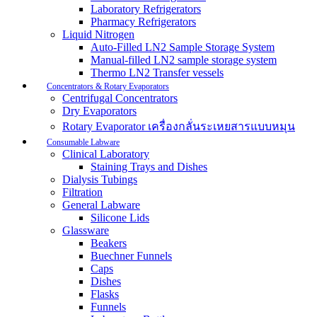
Laboratory Refrigerators
Pharmacy Refrigerators
Liquid Nitrogen
Auto-Filled LN2 Sample Storage System
Manual-filled LN2 sample storage system
Thermo LN2 Transfer vessels
Concentrators & Rotary Evaporators
Centrifugal Concentrators
Dry Evaporators
Rotary Evaporator เครื่องกลั่นระเหยสารแบบหมุน
Consumable Labware
Clinical Laboratory
Staining Trays and Dishes
Dialysis Tubings
Filtration
General Labware
Silicone Lids
Glassware
Beakers
Buechner Funnels
Caps
Dishes
Flasks
Funnels