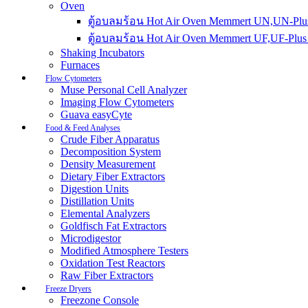
Oven
ตู้อบลมร้อน Hot Air Oven Memmert UN,UN-Plus
ตู้อบลมร้อน Hot Air Oven Memmert UF,UF-Plus 
Shaking Incubators
Furnaces
Flow Cytometers
Muse Personal Cell Analyzer
Imaging Flow Cytometers
Guava easyCyte
Food & Feed Analyses
Crude Fiber Apparatus
Decomposition System
Density Measurement
Dietary Fiber Extractors
Digestion Units
Distillation Units
Elemental Analyzers
Goldfisch Fat Extractors
Microdigestor
Modified Atmosphere Testers
Oxidation Test Reactors
Raw Fiber Extractors
Freeze Dryers
Freezone Console