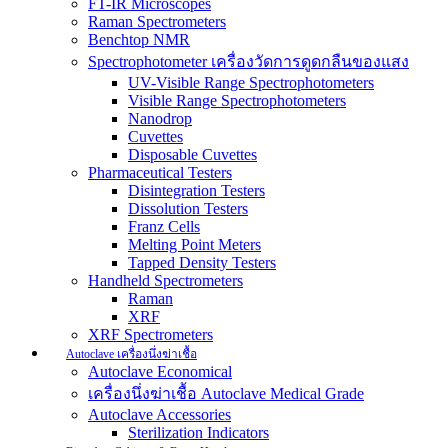
FT-IR Microscopes
Raman Spectrometers
Benchtop NMR
Spectrophotometer เครื่องวัดการดูดกลืนของแสง
UV-Visible Range Spectrophotometers
Visible Range Spectrophotometers
Nanodrop
Cuvettes
Disposable Cuvettes
Pharmaceutical Testers
Disintegration Testers
Dissolution Testers
Franz Cells
Melting Point Meters
Tapped Density Testers
Handheld Spectrometers
Raman
XRF
XRF Spectrometers
Autoclave เครื่องนึ่งฆ่าเชื้อ
Autoclave Economical
เครื่องนึ่งฆ่าเชื้อ Autoclave Medical Grade
Autoclave Accessories
Sterilization Indicators