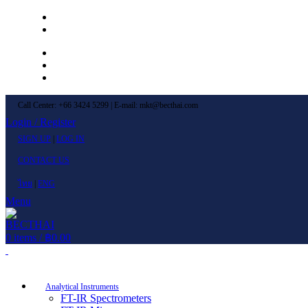
Left Menu 1
Left Menu 2
Newsletter
Contact Us
FAQs
Call Center: +66 3424 5299 | E-mail: mkt@becthai.com
Login / Register
SIGN UP
|
LOG IN
CONTACT US
ไทย
|
ENG
Menu
0
items
/
฿
0.00
Browse Categories
Analytical Instruments
FT-IR Spectrometers