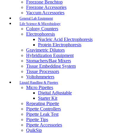
Freezone Benchtop
Freezone Accessories
Vaccum Accessories
General Lab Equipment
Life Science & Microbiology
Colony Counters
Electrophoresis
Nucleic Acid Electrophoresis
Protein Electrophoresis
Gravimetric Dilutors
Hybridization Equipment
Stomachers/Bag Mixers
Tissue Embedding System
Tissue Processors
Voltohmmeters
Liquid Handling & Pipettes
Micro Pipettes
Digital Adjustable
Starter Kit
Repeating Pipette
Pipette Controllers
Pipette Leak Test
Pipette Tips
Pipette Accessories
QuikSip