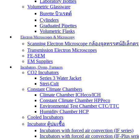
Laboratory Bottles
Volumetric Glassware
Burette บิวเรตต์
Cylinders
Graduated Pipettes
Volumetric Flasks
Electron Microscopes & Microscopy
Scanning Electron Microscope กล้องจุลทรรศน์อิเล็
Transmission Electron Microscopes
FE-SEM
EM Supplies
Incubators, Ovens, Furnaces
CO2 Incubators
Series 3 Water Jacket
Steri-Cult
Constant Climate Chambers
Climate Chamber ICHeco/ICH
Constant Climate Chamber HPPeco
Environmental Test Chamber CTC/TTC
Humidity Chamber HCP
Cooled Incubators
Incubator ตู้บ่มเชื้อ
Incubators with forced air convection (IF series)
Incubators with forced air convection (IF-Plus seri