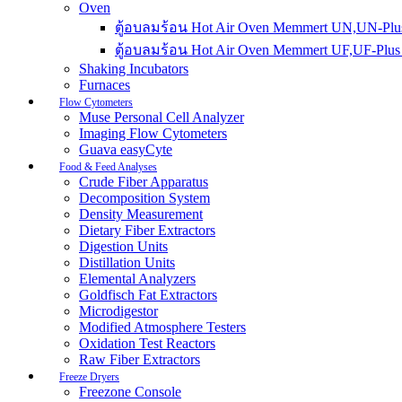
Oven
ตู้อบลมร้อน Hot Air Oven Memmert UN,UN-Plus
ตู้อบลมร้อน Hot Air Oven Memmert UF,UF-Plus 
Shaking Incubators
Furnaces
Flow Cytometers
Muse Personal Cell Analyzer
Imaging Flow Cytometers
Guava easyCyte
Food & Feed Analyses
Crude Fiber Apparatus
Decomposition System
Density Measurement
Dietary Fiber Extractors
Digestion Units
Distillation Units
Elemental Analyzers
Goldfisch Fat Extractors
Microdigestor
Modified Atmosphere Testers
Oxidation Test Reactors
Raw Fiber Extractors
Freeze Dryers
Freezone Console