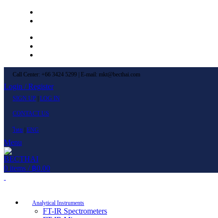
Left Menu 1
Left Menu 2
Newsletter
Contact Us
FAQs
Call Center: +66 3424 5299 | E-mail: mkt@becthai.com
Login / Register
SIGN UP
|
LOG IN
CONTACT US
ไทย
|
ENG
Menu
0
items
/
฿
0.00
Browse Categories
Analytical Instruments
FT-IR Spectrometers