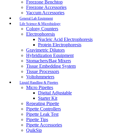
Freezone Benchtop
Freezone Accessories
Vaccum Accessories
General Lab Equipment
Life Science & Microbiology
Colony Counters
Electrophoresis
Nucleic Acid Electrophoresis
Protein Electrophoresis
Gravimetric Dilutors
Hybridization Equipment
Stomachers/Bag Mixers
Tissue Embedding System
Tissue Processors
Voltohmmeters
Liquid Handling & Pipettes
Micro Pipettes
Digital Adjustable
Starter Kit
Repeating Pipette
Pipette Controllers
Pipette Leak Test
Pipette Tips
Pipette Accessories
QuikSip