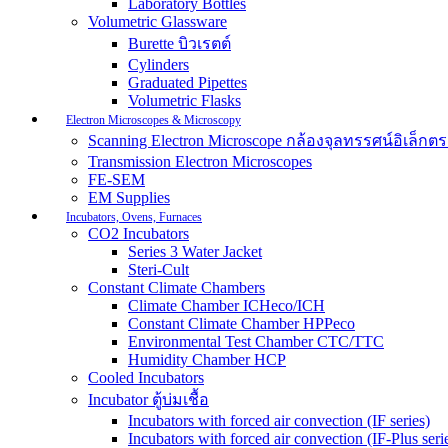
Laboratory Bottles
Volumetric Glassware
Burette บิวเรตต์
Cylinders
Graduated Pipettes
Volumetric Flasks
Electron Microscopes & Microscopy
Scanning Electron Microscope กล้องจุลทรรศน์อิเล็
Transmission Electron Microscopes
FE-SEM
EM Supplies
Incubators, Ovens, Furnaces
CO2 Incubators
Series 3 Water Jacket
Steri-Cult
Constant Climate Chambers
Climate Chamber ICHeco/ICH
Constant Climate Chamber HPPeco
Environmental Test Chamber CTC/TTC
Humidity Chamber HCP
Cooled Incubators
Incubator ตู้บ่มเชื้อ
Incubators with forced air convection (IF series)
Incubators with forced air convection (IF-Plus seri