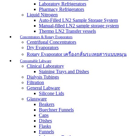
Laboratory Refrigerators
Pharmacy Refrigerators
Liquid Nitrogen
Auto-Filled LN2 Sample Storage System
Manual-filled LN2 sample storage system
Thermo LN2 Transfer vessels
Concentrators & Rotary Evaporators
Centrifugal Concentrators
Dry Evaporators
Rotary Evaporator เครื่องกลั่นระเหยสารแบบหมุน
Consumable Labware
Clinical Laboratory
Staining Trays and Dishes
Dialysis Tubings
Filtration
General Labware
Silicone Lids
Glassware
Beakers
Buechner Funnels
Caps
Dishes
Flasks
Funnels