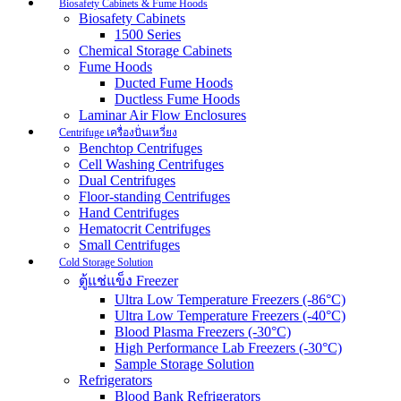
Biosafety Cabinets & Fume Hoods
Biosafety Cabinets
1500 Series
Chemical Storage Cabinets
Fume Hoods
Ducted Fume Hoods
Ductless Fume Hoods
Laminar Air Flow Enclosures
Centrifuge เครื่องปั่นเหวี่ยง
Benchtop Centrifuges
Cell Washing Centrifuges
Dual Centrifuges
Floor-standing Centrifuges
Hand Centrifuges
Hematocrit Centrifuges
Small Centrifuges
Cold Storage Solution
ตู้แช่แข็ง Freezer
Ultra Low Temperature Freezers (-86°C)
Ultra Low Temperature Freezers (-40°C)
Blood Plasma Freezers (-30°C)
High Performance Lab Freezers (-30°C)
Sample Storage Solution
Refrigerators
Blood Bank Refrigerators