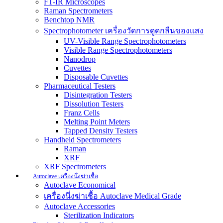
FT-IR Microscopes
Raman Spectrometers
Benchtop NMR
Spectrophotometer เครื่องวัดการดูดกลืนของแสง
UV-Visible Range Spectrophotometers
Visible Range Spectrophotometers
Nanodrop
Cuvettes
Disposable Cuvettes
Pharmaceutical Testers
Disintegration Testers
Dissolution Testers
Franz Cells
Melting Point Meters
Tapped Density Testers
Handheld Spectrometers
Raman
XRF
XRF Spectrometers
Autoclave เครื่องนึ่งฆ่าเชื้อ
Autoclave Economical
เครื่องนึ่งฆ่าเชื้อ Autoclave Medical Grade
Autoclave Accessories
Sterilization Indicators