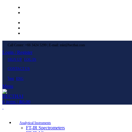
Left Menu 1
Left Menu 2
Newsletter
Contact Us
FAQs
Call Center: +66 3424 5299 | E-mail: mkt@becthai.com
Login / Register
SIGN UP
|
LOG IN
CONTACT US
ไทย
|
ENG
Menu
0
items
/
฿
0.00
Browse Categories
Analytical Instruments
FT-IR Spectrometers