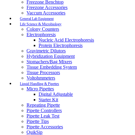
Freezone Benchtop
Freezone Accessories
Vaccum Accessories
General Lab Equipment
Life Science & Microbiology
Colony Counters
Electrophoresis
Nucleic Acid Electrophoresis
Protein Electrophoresis
Gravimetric Dilutors
Hybridization Equipment
Stomachers/Bag Mixers
Tissue Embedding System
Tissue Processors
Voltohmmeters
Liquid Handling & Pipettes
Micro Pipettes
Digital Adjustable
Starter Kit
Repeating Pipette
Pipette Controllers
Pipette Leak Test
Pipette Tips
Pipette Accessories
QuikSip