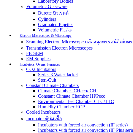
Laboratory Bottles
Volumetric Glassware
Burette บิวเรตต์
Cylinders
Graduated Pipettes
Volumetric Flasks
Electron Microscopes & Microscopy
Scanning Electron Microscope กล้องจุลทรรศน์อิเล็
Transmission Electron Microscopes
FE-SEM
EM Supplies
Incubators, Ovens, Furnaces
CO2 Incubators
Series 3 Water Jacket
Steri-Cult
Constant Climate Chambers
Climate Chamber ICHeco/ICH
Constant Climate Chamber HPPeco
Environmental Test Chamber CTC/TTC
Humidity Chamber HCP
Cooled Incubators
Incubator ตู้บ่มเชื้อ
Incubators with forced air convection (IF series)
Incubators with forced air convection (IF-Plus seri