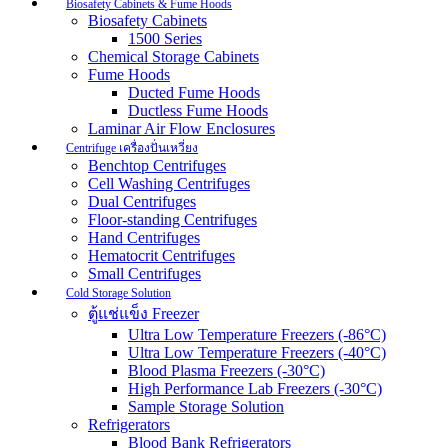
Biosafety Cabinets & Fume Hoods
Biosafety Cabinets
1500 Series
Chemical Storage Cabinets
Fume Hoods
Ducted Fume Hoods
Ductless Fume Hoods
Laminar Air Flow Enclosures
Centrifuge เครื่องปั่นเหวี่ยง
Benchtop Centrifuges
Cell Washing Centrifuges
Dual Centrifuges
Floor-standing Centrifuges
Hand Centrifuges
Hematocrit Centrifuges
Small Centrifuges
Cold Storage Solution
ตู้แช่แข็ง Freezer
Ultra Low Temperature Freezers (-86°C)
Ultra Low Temperature Freezers (-40°C)
Blood Plasma Freezers (-30°C)
High Performance Lab Freezers (-30°C)
Sample Storage Solution
Refrigerators
Blood Bank Refrigerators