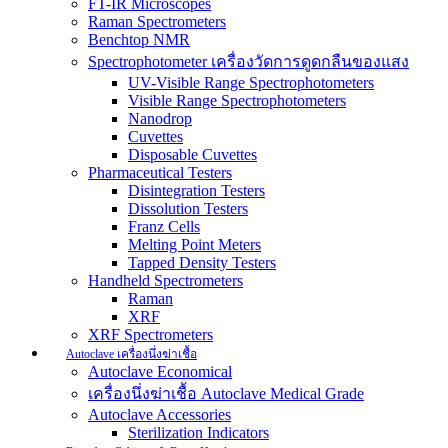
FT-IR Microscopes
Raman Spectrometers
Benchtop NMR
Spectrophotometer เครื่องวัดการดูดกลืนของแสง
UV-Visible Range Spectrophotometers
Visible Range Spectrophotometers
Nanodrop
Cuvettes
Disposable Cuvettes
Pharmaceutical Testers
Disintegration Testers
Dissolution Testers
Franz Cells
Melting Point Meters
Tapped Density Testers
Handheld Spectrometers
Raman
XRF
XRF Spectrometers
Autoclave เครื่องนึ่งฆ่าเชื้อ
Autoclave Economical
เครื่องนึ่งฆ่าเชื้อ Autoclave Medical Grade
Autoclave Accessories
Sterilization Indicators