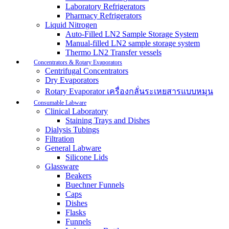
Laboratory Refrigerators
Pharmacy Refrigerators
Liquid Nitrogen
Auto-Filled LN2 Sample Storage System
Manual-filled LN2 sample storage system
Thermo LN2 Transfer vessels
Concentrators & Rotary Evaporators
Centrifugal Concentrators
Dry Evaporators
Rotary Evaporator เครื่องกลั่นระเหยสารแบบหมุน
Consumable Labware
Clinical Laboratory
Staining Trays and Dishes
Dialysis Tubings
Filtration
General Labware
Silicone Lids
Glassware
Beakers
Buechner Funnels
Caps
Dishes
Flasks
Funnels