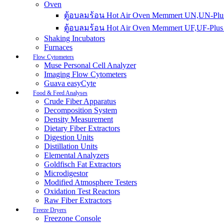
Oven
ตู้อบลมร้อน Hot Air Oven Memmert UN,UN-Plus
ตู้อบลมร้อน Hot Air Oven Memmert UF,UF-Plus 
Shaking Incubators
Furnaces
Flow Cytometers
Muse Personal Cell Analyzer
Imaging Flow Cytometers
Guava easyCyte
Food & Feed Analyses
Crude Fiber Apparatus
Decomposition System
Density Measurement
Dietary Fiber Extractors
Digestion Units
Distillation Units
Elemental Analyzers
Goldfisch Fat Extractors
Microdigestor
Modified Atmosphere Testers
Oxidation Test Reactors
Raw Fiber Extractors
Freeze Dryers
Freezone Console