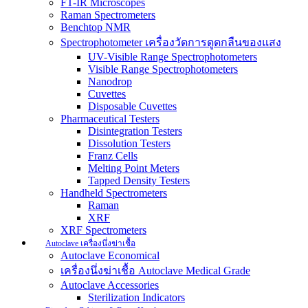
FT-IR Microscopes
Raman Spectrometers
Benchtop NMR
Spectrophotometer เครื่องวัดการดูดกลืนของแสง
UV-Visible Range Spectrophotometers
Visible Range Spectrophotometers
Nanodrop
Cuvettes
Disposable Cuvettes
Pharmaceutical Testers
Disintegration Testers
Dissolution Testers
Franz Cells
Melting Point Meters
Tapped Density Testers
Handheld Spectrometers
Raman
XRF
XRF Spectrometers
Autoclave เครื่องนึ่งฆ่าเชื้อ
Autoclave Economical
เครื่องนึ่งฆ่าเชื้อ Autoclave Medical Grade
Autoclave Accessories
Sterilization Indicators