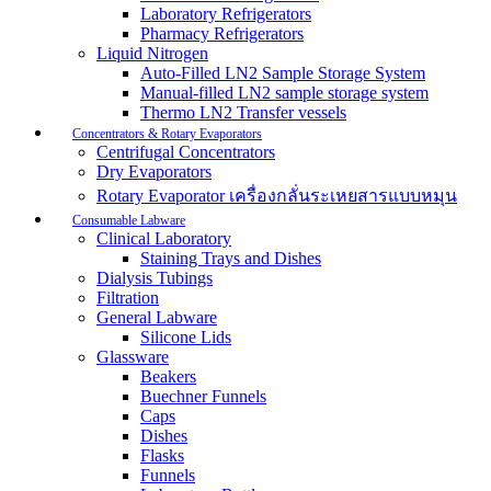
Laboratory Refrigerators
Pharmacy Refrigerators
Liquid Nitrogen
Auto-Filled LN2 Sample Storage System
Manual-filled LN2 sample storage system
Thermo LN2 Transfer vessels
Concentrators & Rotary Evaporators
Centrifugal Concentrators
Dry Evaporators
Rotary Evaporator เครื่องกลั่นระเหยสารแบบหมุน
Consumable Labware
Clinical Laboratory
Staining Trays and Dishes
Dialysis Tubings
Filtration
General Labware
Silicone Lids
Glassware
Beakers
Buechner Funnels
Caps
Dishes
Flasks
Funnels