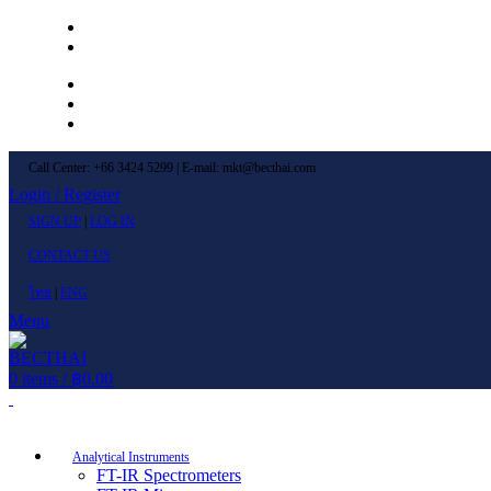
Left Menu 1
Left Menu 2
Newsletter
Contact Us
FAQs
Call Center: +66 3424 5299 | E-mail: mkt@becthai.com
Login / Register
SIGN UP
|
LOG IN
CONTACT US
ไทย
|
ENG
Menu
0
items
/
฿
0.00
Browse Categories
Analytical Instruments
FT-IR Spectrometers