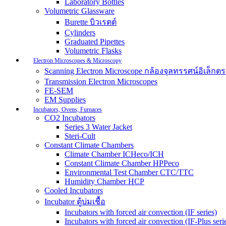
Laboratory Bottles
Volumetric Glassware
Burette บิวเรตต์
Cylinders
Graduated Pipettes
Volumetric Flasks
Electron Microscopes & Microscopy
Scanning Electron Microscope กล้องจุลทรรศน์อิเล็
Transmission Electron Microscopes
FE-SEM
EM Supplies
Incubators, Ovens, Furnaces
CO2 Incubators
Series 3 Water Jacket
Steri-Cult
Constant Climate Chambers
Climate Chamber ICHeco/ICH
Constant Climate Chamber HPPeco
Environmental Test Chamber CTC/TTC
Humidity Chamber HCP
Cooled Incubators
Incubator ตู้บ่มเชื้อ
Incubators with forced air convection (IF series)
Incubators with forced air convection (IF-Plus seri