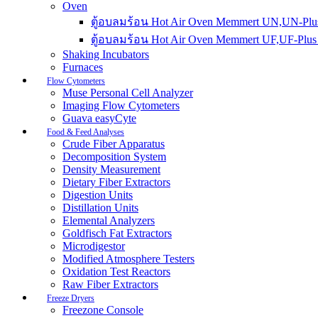
Oven
ตู้อบลมร้อน Hot Air Oven Memmert UN,UN-Plus
ตู้อบลมร้อน Hot Air Oven Memmert UF,UF-Plus 
Shaking Incubators
Furnaces
Flow Cytometers
Muse Personal Cell Analyzer
Imaging Flow Cytometers
Guava easyCyte
Food & Feed Analyses
Crude Fiber Apparatus
Decomposition System
Density Measurement
Dietary Fiber Extractors
Digestion Units
Distillation Units
Elemental Analyzers
Goldfisch Fat Extractors
Microdigestor
Modified Atmosphere Testers
Oxidation Test Reactors
Raw Fiber Extractors
Freeze Dryers
Freezone Console