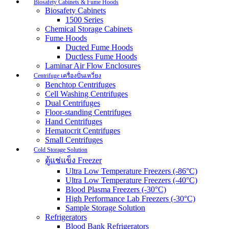
Biosafety Cabinets & Fume Hoods
Biosafety Cabinets
1500 Series
Chemical Storage Cabinets
Fume Hoods
Ducted Fume Hoods
Ductless Fume Hoods
Laminar Air Flow Enclosures
Centrifuge เครื่องปั่นเหวี่ยง
Benchtop Centrifuges
Cell Washing Centrifuges
Dual Centrifuges
Floor-standing Centrifuges
Hand Centrifuges
Hematocrit Centrifuges
Small Centrifuges
Cold Storage Solution
ตู้แช่แข็ง Freezer
Ultra Low Temperature Freezers (-86°C)
Ultra Low Temperature Freezers (-40°C)
Blood Plasma Freezers (-30°C)
High Performance Lab Freezers (-30°C)
Sample Storage Solution
Refrigerators
Blood Bank Refrigerators