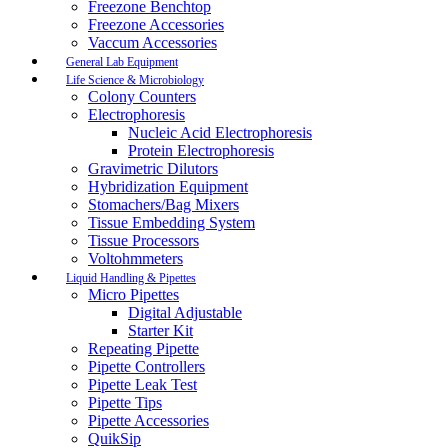
Freezone Benchtop
Freezone Accessories
Vaccum Accessories
General Lab Equipment
Life Science & Microbiology
Colony Counters
Electrophoresis
Nucleic Acid Electrophoresis
Protein Electrophoresis
Gravimetric Dilutors
Hybridization Equipment
Stomachers/Bag Mixers
Tissue Embedding System
Tissue Processors
Voltohmmeters
Liquid Handling & Pipettes
Micro Pipettes
Digital Adjustable
Starter Kit
Repeating Pipette
Pipette Controllers
Pipette Leak Test
Pipette Tips
Pipette Accessories
QuikSip