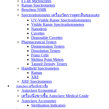
FT-IR Microscopes
Raman Spectrometers
Benchtop NMR
Spectrophotometer เครื่องวัดการดูดกลืนของแสง
UV-Visible Range Spectrophotometers
Visible Range Spectrophotometers
Nanodrop
Cuvettes
Disposable Cuvettes
Pharmaceutical Testers
Disintegration Testers
Dissolution Testers
Franz Cells
Melting Point Meters
Tapped Density Testers
Handheld Spectrometers
Raman
XRF
XRF Spectrometers
Autoclave เครื่องนึ่งฆ่าเชื้อ
Autoclave Economical
เครื่องนึ่งฆ่าเชื้อ Autoclave Medical Grade
Autoclave Accessories
Sterilization Indicators