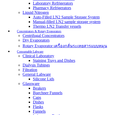
Laboratory Refrigerators
Pharmacy Refrigerators
Liquid Nitrogen
Auto-Filled LN2 Sample Storage System
Manual-filled LN2 sample storage system
Thermo LN2 Transfer vessels
Concentrators & Rotary Evaporators
Centrifugal Concentrators
Dry Evaporators
Rotary Evaporator เครื่องกลั่นระเหยสารแบบหมุน
Consumable Labware
Clinical Laboratory
Staining Trays and Dishes
Dialysis Tubings
Filtration
General Labware
Silicone Lids
Glassware
Beakers
Buechner Funnels
Caps
Dishes
Flasks
Funnels