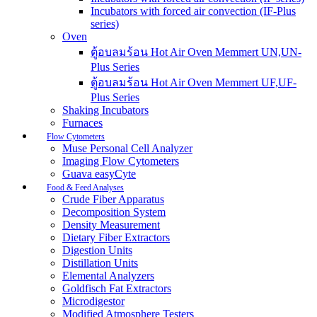
Incubators with forced air convection (IF-Plus
series)
Oven
ตู้อบลมร้อน Hot Air Oven Memmert UN,UN-
Plus Series
ตู้อบลมร้อน Hot Air Oven Memmert UF,UF-
Plus Series
Shaking Incubators
Furnaces
Flow Cytometers
Muse Personal Cell Analyzer
Imaging Flow Cytometers
Guava easyCyte
Food & Feed Analyses
Crude Fiber Apparatus
Decomposition System
Density Measurement
Dietary Fiber Extractors
Digestion Units
Distillation Units
Elemental Analyzers
Goldfisch Fat Extractors
Microdigestor
Modified Atmosphere Testers