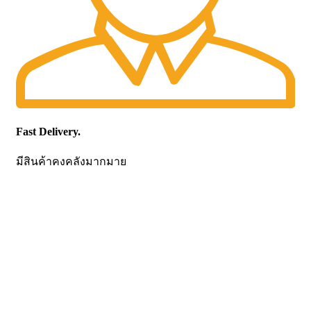
Fast Delivery.
มีสินค้าคงคลังมากมาย
CONTACT US
Becthai Bangkok Equipment and Chemical Co., Ltd.
99/9 Moo 2, Salaya-Nakhon Chaisi Road, Maha Sawat,
Phutthamonthon,
Nakhon Pathom. 73170. THAILAND
TEL: +66 3424 5299 FAX: +66 3424 5250