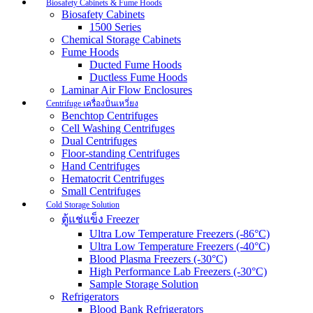
Biosafety Cabinets & Fume Hoods
Biosafety Cabinets
1500 Series
Chemical Storage Cabinets
Fume Hoods
Ducted Fume Hoods
Ductless Fume Hoods
Laminar Air Flow Enclosures
Centrifuge เครื่องปั่นเหวี่ยง
Benchtop Centrifuges
Cell Washing Centrifuges
Dual Centrifuges
Floor-standing Centrifuges
Hand Centrifuges
Hematocrit Centrifuges
Small Centrifuges
Cold Storage Solution
ตู้แช่แข็ง Freezer
Ultra Low Temperature Freezers (-86°C)
Ultra Low Temperature Freezers (-40°C)
Blood Plasma Freezers (-30°C)
High Performance Lab Freezers (-30°C)
Sample Storage Solution
Refrigerators
Blood Bank Refrigerators