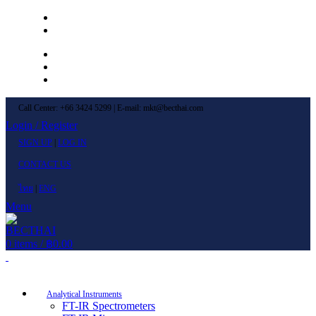
Left Menu 1
Left Menu 2
Newsletter
Contact Us
FAQs
Call Center: +66 3424 5299 | E-mail: mkt@becthai.com
Login / Register
SIGN UP
|
LOG IN
CONTACT US
ไทย
|
ENG
Menu
0
items
/
฿
0.00
Browse Categories
Analytical Instruments
FT-IR Spectrometers