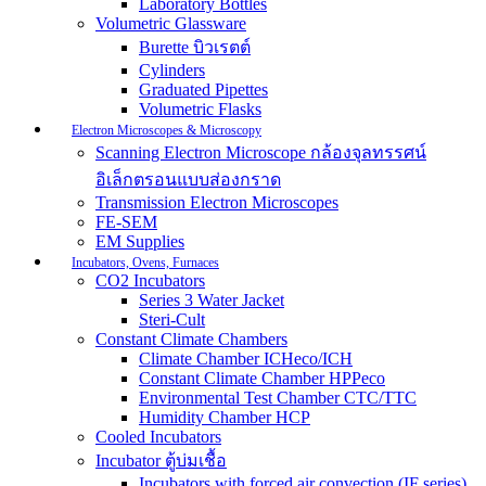
Laboratory Bottles
Volumetric Glassware
Burette บิวเรตต์
Cylinders
Graduated Pipettes
Volumetric Flasks
Electron Microscopes & Microscopy
Scanning Electron Microscope กล้องจุลทรรศน์
อิเล็กตรอนแบบส่องกราด
Transmission Electron Microscopes
FE-SEM
EM Supplies
Incubators, Ovens, Furnaces
CO2 Incubators
Series 3 Water Jacket
Steri-Cult
Constant Climate Chambers
Climate Chamber ICHeco/ICH
Constant Climate Chamber HPPeco
Environmental Test Chamber CTC/TTC
Humidity Chamber HCP
Cooled Incubators
Incubator ตู้บ่มเชื้อ
Incubators with forced air convection (IF series)