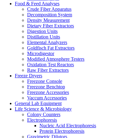
Food & Feed Analyses
Crude Fiber Apparatus
Decomposition System
Density Measurement
Dietary Fiber Extractors
Digestion Units
Distillation Units
Elemental Analyzers
Goldfisch Fat Extractors
Microdigestor
Modified Atmosphere Testers
Oxidation Test Reactors
Raw Fiber Extractors
Freeze Dryers
Freezone Console
Freezone Benchtop
Freezone Accessories
Vaccum Accessories
General Lab Equipment
Life Science & Microbiology
Colony Counters
Electrophoresis
Nucleic Acid Electrophoresis
Protein Electrophoresis
Gravimetric Dilutors