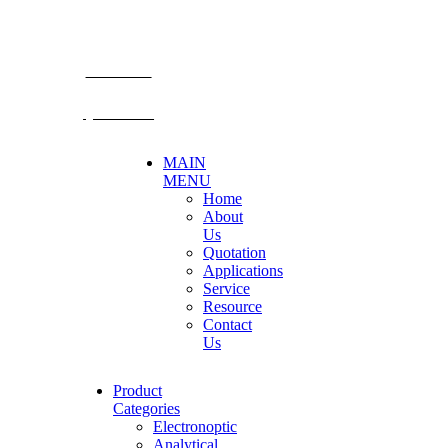
E-mail: mkt@becthai.com
BECTHAI
@becthai
MAIN
MENU
Home
About
Us
Quotation
Applications
Service
Resource
Contact
Us
Product
Categories
Electronoptic
Analytical