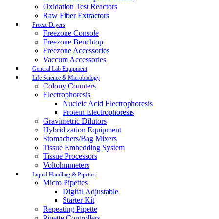
Oxidation Test Reactors
Raw Fiber Extractors
Freeze Dryers
Freezone Console
Freezone Benchtop
Freezone Accessories
Vaccum Accessories
General Lab Equipment
Life Science & Microbiology
Colony Counters
Electrophoresis
Nucleic Acid Electrophoresis
Protein Electrophoresis
Gravimetric Dilutors
Hybridization Equipment
Stomachers/Bag Mixers
Tissue Embedding System
Tissue Processors
Voltohmmeters
Liquid Handling & Pipettes
Micro Pipettes
Digital Adjustable
Starter Kit
Repeating Pipette
Pipette Controllers