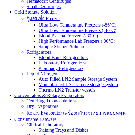
Hematocrit Centrifuges
Small Centrifuges
Cold Storage Solution
ตู้แช่แข็ง Freezer
Ultra Low Temperature Freezers (-86°C)
Ultra Low Temperature Freezers (-40°C)
Blood Plasma Freezers (-30°C)
High Performance Lab Freezers (-30°C)
Sample Storage Solution
Refrigerators
Blood Bank Refrigerators
Laboratory Refrigerators
Pharmacy Refrigerators
Liquid Nitrogen
Auto-Filled LN2 Sample Storage System
Manual-filled LN2 sample storage system
Thermo LN2 Transfer vessels
Concentrators & Rotary Evaporators
Centrifugal Concentrators
Dry Evaporators
Rotary Evaporator เครื่องกลั่นระเหยสารแบบหมุน
Consumable Labware
Clinical Laboratory
Staining Trays and Dishes