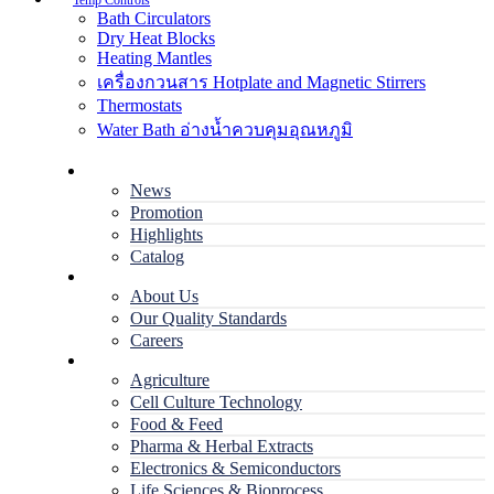
Temp Controls
Bath Circulators
Dry Heat Blocks
Heating Mantles
เครื่องกวนสาร Hotplate and Magnetic Stirrers
Thermostats
Water Bath อ่างน้ำควบคุมอุณหภูมิ
Home
News
Promotion
Highlights
Catalog
Company
About Us
Our Quality Standards
Careers
Applications
Agriculture
Cell Culture Technology
Food & Feed
Pharma & Herbal Extracts
Electronics & Semiconductors
Life Sciences & Bioprocess