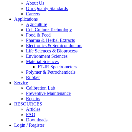
About Us
Our Quality Standards
Careers
Applications
Agriculture
Cell Culture Technology
Food & Feed
Pharma & Herbal Extracts
Electronics & Semiconductors
Life Sciences & Bioprocess
Environment Sciences
Material Sciences
FT-IR Spectrometers
Polymer & Petrochemicals
Rubber
Service
Calibration Lab
Preventive Maintenance
Repairs
RESOURCES
Articles
FAQ
Downloads
Login / Register