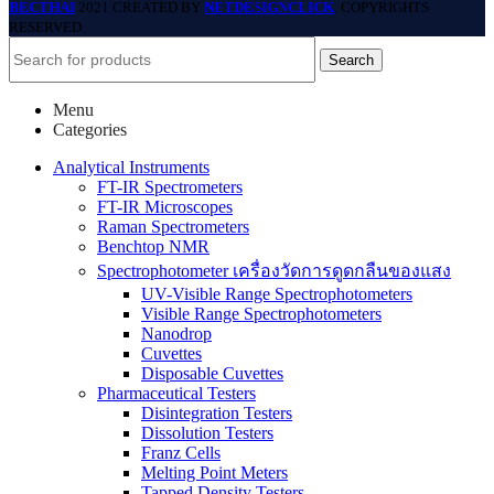
BECTHAI
2021 CREATED BY
NETDESIGNCLICK
. COPYRIGHTS
RESERVED.
Search
Menu
Categories
Analytical Instruments
FT-IR Spectrometers
FT-IR Microscopes
Raman Spectrometers
Benchtop NMR
Spectrophotometer เครื่องวัดการดูดกลืนของแสง
UV-Visible Range Spectrophotometers
Visible Range Spectrophotometers
Nanodrop
Cuvettes
Disposable Cuvettes
Pharmaceutical Testers
Disintegration Testers
Dissolution Testers
Franz Cells
Melting Point Meters
Tapped Density Testers