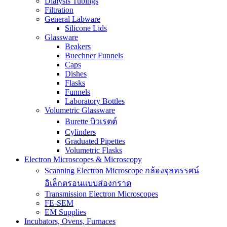
Dialysis Tubings
Filtration
General Labware
Silicone Lids
Glassware
Beakers
Buechner Funnels
Caps
Dishes
Flasks
Funnels
Laboratory Bottles
Volumetric Glassware
Burette บิวเรตต์
Cylinders
Graduated Pipettes
Volumetric Flasks
Electron Microscopes & Microscopy
Scanning Electron Microscope กล้องจุลทรรศน์
อิเล็กตรอนแบบส่องกราด
Transmission Electron Microscopes
FE-SEM
EM Supplies
Incubators, Ovens, Furnaces