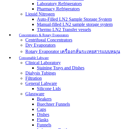
Laboratory Refrigerators
Pharmacy Refrigerators
Liquid Nitrogen
Auto-Filled LN2 Sample Storage System
Manual-filled LN2 sample storage system
Thermo LN2 Transfer vessels
Concentrators & Rotary Evaporators
Centrifugal Concentrators
Dry Evaporators
Rotary Evaporator เครื่องกลั่นระเหยสารแบบหมุน
Consumable Labware
Clinical Laboratory
Staining Trays and Dishes
Dialysis Tubings
Filtration
General Labware
Silicone Lids
Glassware
Beakers
Buechner Funnels
Caps
Dishes
Flasks
Funnels