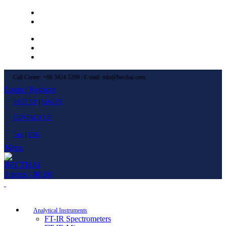
Left Menu 1
Left Menu 2
Newsletter
Contact Us
FAQs
Call Center: +66 3424 5299 | E-mail: mkt@becthai.com
Login / Register
SIGN UP
|
LOG IN
CONTACT US
ไทย
|
ENG
Menu
0
items
/
฿
0.00
Browse Categories
Analytical Instruments
FT-IR Spectrometers