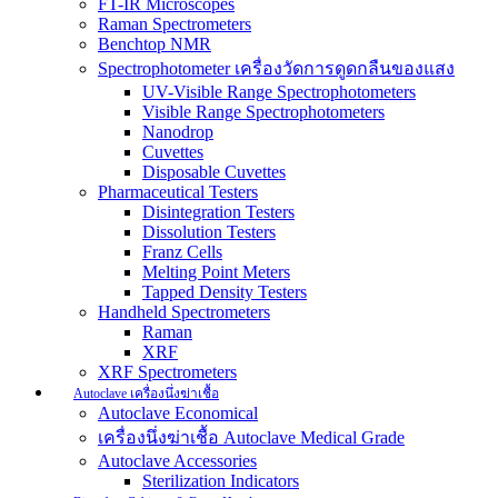
FT-IR Microscopes
Raman Spectrometers
Benchtop NMR
Spectrophotometer เครื่องวัดการดูดกลืนของแสง
UV-Visible Range Spectrophotometers
Visible Range Spectrophotometers
Nanodrop
Cuvettes
Disposable Cuvettes
Pharmaceutical Testers
Disintegration Testers
Dissolution Testers
Franz Cells
Melting Point Meters
Tapped Density Testers
Handheld Spectrometers
Raman
XRF
XRF Spectrometers
Autoclave เครื่องนึ่งฆ่าเชื้อ
Autoclave Economical
เครื่องนึ่งฆ่าเชื้อ Autoclave Medical Grade
Autoclave Accessories
Sterilization Indicators