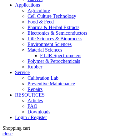
Applications
Agriculture
Cell Culture Technology
Food & Feed
Pharma & Herbal Extracts
Electronics & Semiconductors
Life Sciences & Bioprocess
Environment Sciences
Material Sciences
FT-IR Spectrometers
Polymer & Petrochemicals
Rubber
Service
Calibration Lab
Preventive Maintenance
Repairs
RESOURCES
Articles
FAQ
Downloads
Login / Register
Shopping cart
close