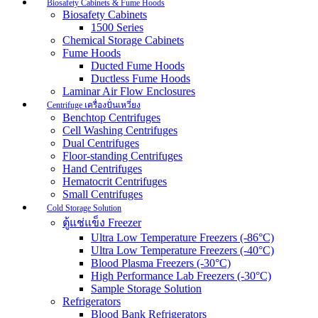
Biosafety Cabinets & Fume Hoods
Biosafety Cabinets
1500 Series
Chemical Storage Cabinets
Fume Hoods
Ducted Fume Hoods
Ductless Fume Hoods
Laminar Air Flow Enclosures
Centrifuge เครื่องปั่นเหวี่ยง
Benchtop Centrifuges
Cell Washing Centrifuges
Dual Centrifuges
Floor-standing Centrifuges
Hand Centrifuges
Hematocrit Centrifuges
Small Centrifuges
Cold Storage Solution
ตู้แช่แข็ง Freezer
Ultra Low Temperature Freezers (-86°C)
Ultra Low Temperature Freezers (-40°C)
Blood Plasma Freezers (-30°C)
High Performance Lab Freezers (-30°C)
Sample Storage Solution
Refrigerators
Blood Bank Refrigerators