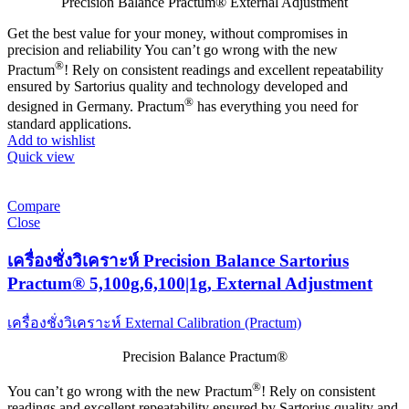
Precision Balance Practum® External Adjustment
Get the best value for your money, without compromises in
precision and reliability You can’t go wrong with the new
®
Practum
! Rely on consistent readings and excellent repeatability
ensured by Sartorius quality and technology developed and
®
designed in Germany. Practum
has everything you need for
standard applications.
Add to wishlist
Quick view
Compare
Close
เครื่องชั่งวิเคราะห์ Precision Balance Sartorius
Practum® 5,100g,6,100|1g, External Adjustment
เครื่องชั่งวิเคราะห์ External Calibration (Practum)
Precision Balance Practum®
®
You can’t go wrong with the new Practum
! Rely on consistent
readings and excellent repeatability ensured by Sartorius quality and