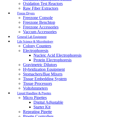
Oxidation Test Reactors
Raw Fiber Extractors
Freeze Dryers
Freezone Console
Freezone Benchtop
Freezone Accessories
Vaccum Accessories
General Lab Equipment
Life Science & Microbiology
Colony Counters
Electrophoresis
Nucleic Acid Electrophoresis
Protein Electrophoresis
Gravimetric Dilutors
Hybridization Equipment
Stomachers/Bag Mixers
Tissue Embedding System
Tissue Processors
Voltohmmeters
Liquid Handling & Pipettes
Micro Pipettes
Digital Adjustable
Starter Kit
Repeating Pipette
Pipette Controllers