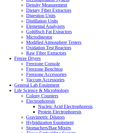
Density Measurement
Dietary Fiber Extractors
Digestion Units
Distillation Units
Elemental Analyzers
Goldfisch Fat Extractors
Microdigestor
Modified Atmosphere Testers
Oxidation Test Reactors
Raw Fiber Extractors
Freeze Dryers
Freezone Console
Freezone Benchtop
Freezone Accessories
Vaccum Accessories
General Lab Equipment
Life Science & Microbiology
Colony Counters
Electrophoresis
Nucleic Acid Electrophoresis
Protein Electrophoresis
Gravimetric Dilutors
Hybridization Equipment
Stomachers/Bag Mixers