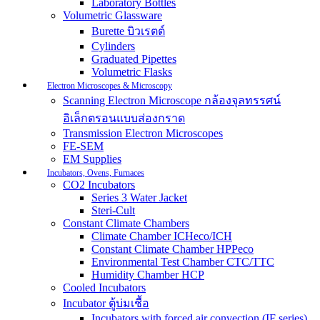
Laboratory Bottles
Volumetric Glassware
Burette บิวเรตต์
Cylinders
Graduated Pipettes
Volumetric Flasks
Electron Microscopes & Microscopy
Scanning Electron Microscope กล้องจุลทรรศน์
อิเล็กตรอนแบบส่องกราด
Transmission Electron Microscopes
FE-SEM
EM Supplies
Incubators, Ovens, Furnaces
CO2 Incubators
Series 3 Water Jacket
Steri-Cult
Constant Climate Chambers
Climate Chamber ICHeco/ICH
Constant Climate Chamber HPPeco
Environmental Test Chamber CTC/TTC
Humidity Chamber HCP
Cooled Incubators
Incubator ตู้บ่มเชื้อ
Incubators with forced air convection (IF series)