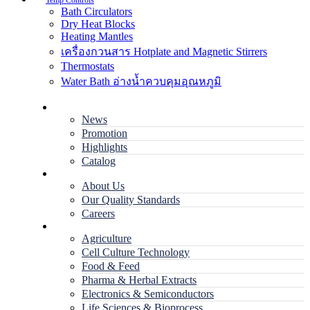
Temp Controls
Bath Circulators
Dry Heat Blocks
Heating Mantles
เครื่องกวนสาร Hotplate and Magnetic Stirrers
Thermostats
Water Bath อ่างน้ำควบคุมอุณหภูมิ
Home
News
Promotion
Highlights
Catalog
Company
About Us
Our Quality Standards
Careers
Applications
Agriculture
Cell Culture Technology
Food & Feed
Pharma & Herbal Extracts
Electronics & Semiconductors
Life Sciences & Bioprocess