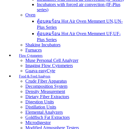
Incubators with forced air convection (IF-Plus
series)
Oven
ตู้อบลมร้อน Hot Air Oven Memmert UN,UN-
Plus Series
ตู้อบลมร้อน Hot Air Oven Memmert UF,UF-
Plus Series
Shaking Incubators
Furnaces
Flow Cytometers
Muse Personal Cell Analyzer
Imaging Flow Cytometers
Guava easyCyte
Food & Feed Analyses
Crude Fiber Apparatus
Decomposition System
Density Measurement
Dietary Fiber Extractors
Digestion Units
Distillation Units
Elemental Analyzers
Goldfisch Fat Extractors
Microdigestor
Modified Atmosphere Testers