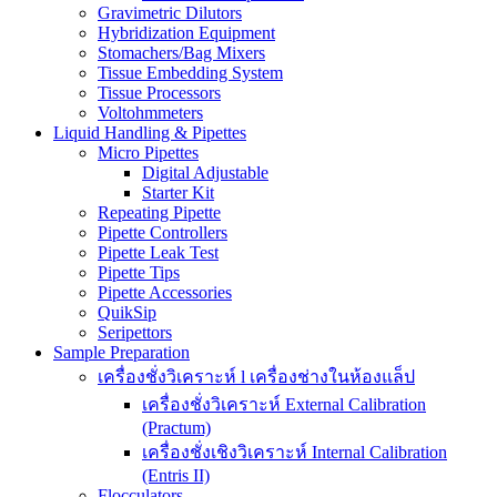
Gravimetric Dilutors
Hybridization Equipment
Stomachers/Bag Mixers
Tissue Embedding System
Tissue Processors
Voltohmmeters
Liquid Handling & Pipettes
Micro Pipettes
Digital Adjustable
Starter Kit
Repeating Pipette
Pipette Controllers
Pipette Leak Test
Pipette Tips
Pipette Accessories
QuikSip
Seripettors
Sample Preparation
เครื่องชั่งวิเคราะห์ l เครื่องช่างในห้องแล็ป
เครื่องชั่งวิเคราะห์ External Calibration
(Practum)
เครื่องชั่งเชิงวิเคราะห์ Internal Calibration
(Entris II)
Flocculators