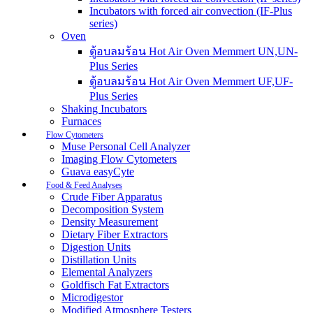
Incubators with forced air convection (IF-Plus
series)
Oven
ตู้อบลมร้อน Hot Air Oven Memmert UN,UN-
Plus Series
ตู้อบลมร้อน Hot Air Oven Memmert UF,UF-
Plus Series
Shaking Incubators
Furnaces
Flow Cytometers
Muse Personal Cell Analyzer
Imaging Flow Cytometers
Guava easyCyte
Food & Feed Analyses
Crude Fiber Apparatus
Decomposition System
Density Measurement
Dietary Fiber Extractors
Digestion Units
Distillation Units
Elemental Analyzers
Goldfisch Fat Extractors
Microdigestor
Modified Atmosphere Testers