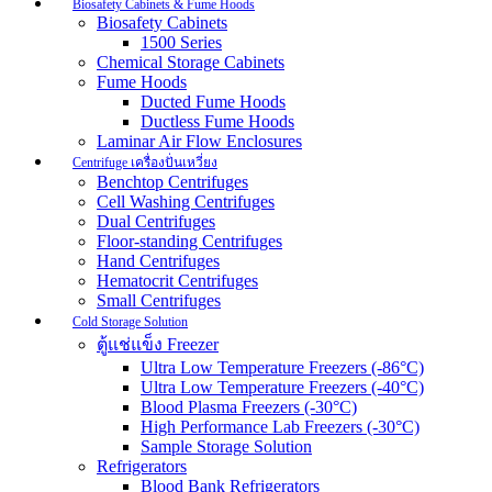
Biosafety Cabinets & Fume Hoods
Biosafety Cabinets
1500 Series
Chemical Storage Cabinets
Fume Hoods
Ducted Fume Hoods
Ductless Fume Hoods
Laminar Air Flow Enclosures
Centrifuge เครื่องปั่นเหวี่ยง
Benchtop Centrifuges
Cell Washing Centrifuges
Dual Centrifuges
Floor-standing Centrifuges
Hand Centrifuges
Hematocrit Centrifuges
Small Centrifuges
Cold Storage Solution
ตู้แช่แข็ง Freezer
Ultra Low Temperature Freezers (-86°C)
Ultra Low Temperature Freezers (-40°C)
Blood Plasma Freezers (-30°C)
High Performance Lab Freezers (-30°C)
Sample Storage Solution
Refrigerators
Blood Bank Refrigerators