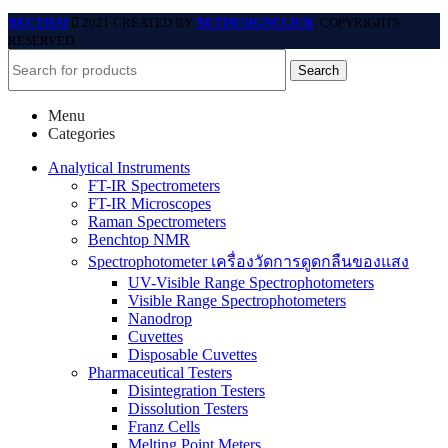
BECTHAI
2021 CREATED BY
NETDESIGNCLICK
. COPYRIGHTS
RESERVED.
Search
Menu
Categories
Analytical Instruments
FT-IR Spectrometers
FT-IR Microscopes
Raman Spectrometers
Benchtop NMR
Spectrophotometer เครื่องวัดการดูดกลืนของแสง
UV-Visible Range Spectrophotometers
Visible Range Spectrophotometers
Nanodrop
Cuvettes
Disposable Cuvettes
Pharmaceutical Testers
Disintegration Testers
Dissolution Testers
Franz Cells
Melting Point Meters