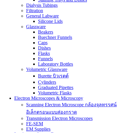
Dialysis Tubings
Filtration
General Labware
Silicone Lids
Glassware
Beakers
Buechner Funnels
Caps
Dishes
Flasks
Funnels
Laboratory Bottles
Volumetric Glassware
Burette บิวเรตต์
Cylinders
Graduated Pipettes
Volumetric Flasks
Electron Microscopes & Microscopy
Scanning Electron Microscope กล้องจุลทรรศน์
อิเล็กตรอนแบบส่องกราด
Transmission Electron Microscopes
FE-SEM
EM Supplies