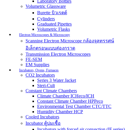
Laboratory Bottles
Volumetric Glassware
Burette บิวเรตต์
Cylinders
Graduated Pipettes
Volumetric Flasks
Electron Microscopes & Microscopy
Scanning Electron Microscope กล้องจุลทรรศน์
อิเล็กตรอนแบบส่องกราด
Transmission Electron Microscopes
FE-SEM
EM Supplies
Incubators, Ovens, Furnaces
CO2 Incubators
Series 3 Water Jacket
Steri-Cult
Constant Climate Chambers
Climate Chamber ICHeco/ICH
Constant Climate Chamber HPPeco
Environmental Test Chamber CTC/TTC
Humidity Chamber HCP
Cooled Incubators
Incubator ตู้บ่มเชื้อ
Incubators with forced air convection (IF series)