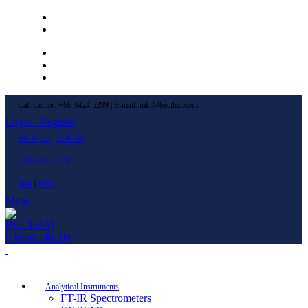
Left Menu 1
Left Menu 2
Newsletter
Contact Us
FAQs
Call Center: +66 3424 5299 | E-mail: mkt@becthai.com
Login / Register
SIGN UP
|
LOG IN
CONTACT US
ไทย
|
ENG
Menu
0
items
/
฿
0.00
Browse Categories
Analytical Instruments
FT-IR Spectrometers