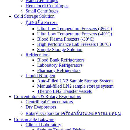
Hand Centrifuges
Hematocrit Centrifuges
Small Centrifuges
Cold Storage Solution
ตู้แช่แข็ง Freezer
Ultra Low Temperature Freezers (-86°C)
Ultra Low Temperature Freezers (-40°C)
Blood Plasma Freezers (-30°C)
High Performance Lab Freezers (-30°C)
Sample Storage Solution
Refrigerators
Blood Bank Refrigerators
Laboratory Refrigerators
Pharmacy Refrigerators
Liquid Nitrogen
Auto-Filled LN2 Sample Storage System
Manual-filled LN2 sample storage system
Thermo LN2 Transfer vessels
Concentrators & Rotary Evaporators
Centrifugal Concentrators
Dry Evaporators
Rotary Evaporator เครื่องกลั่นระเหยสารแบบหมุน
Consumable Labware
Clinical Laboratory
Staining Trays and Dishes