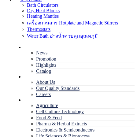
Temp Controls
Bath Circulators
Dry Heat Blocks
Heating Mantles
เครื่องกวนสาร Hotplate and Magnetic Stirrers
Thermostats
Water Bath อ่างน้ำควบคุมอุณหภูมิ
Home
News
Promotion
Highlights
Catalog
Company
About Us
Our Quality Standards
Careers
Applications
Agriculture
Cell Culture Technology
Food & Feed
Pharma & Herbal Extracts
Electronics & Semiconductors
Life Sciences & Bioprocess