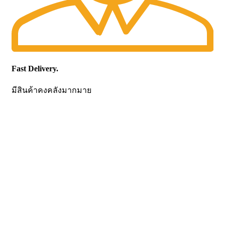
Fast Delivery.
มีสินค้าคงคลังมากมาย
CONTACT US
Becthai Bangkok Equipment and Chemical Co., Ltd.
99/9 Moo 2, Salaya-Nakhon Chaisi Road, Maha Sawat,
Phutthamonthon,
Nakhon Pathom. 73170. THAILAND
TEL: +66 3424 5299 FAX: +66 3424 5250
E-mail: mkt@becthai.com