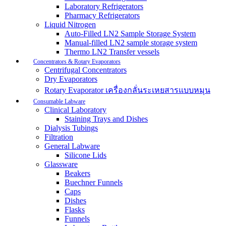
Laboratory Refrigerators
Pharmacy Refrigerators
Liquid Nitrogen
Auto-Filled LN2 Sample Storage System
Manual-filled LN2 sample storage system
Thermo LN2 Transfer vessels
Concentrators & Rotary Evaporators
Centrifugal Concentrators
Dry Evaporators
Rotary Evaporator เครื่องกลั่นระเหยสารแบบหมุน
Consumable Labware
Clinical Laboratory
Staining Trays and Dishes
Dialysis Tubings
Filtration
General Labware
Silicone Lids
Glassware
Beakers
Buechner Funnels
Caps
Dishes
Flasks
Funnels