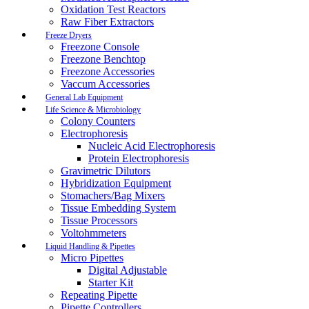
Oxidation Test Reactors
Raw Fiber Extractors
Freeze Dryers
Freezone Console
Freezone Benchtop
Freezone Accessories
Vaccum Accessories
General Lab Equipment
Life Science & Microbiology
Colony Counters
Electrophoresis
Nucleic Acid Electrophoresis
Protein Electrophoresis
Gravimetric Dilutors
Hybridization Equipment
Stomachers/Bag Mixers
Tissue Embedding System
Tissue Processors
Voltohmmeters
Liquid Handling & Pipettes
Micro Pipettes
Digital Adjustable
Starter Kit
Repeating Pipette
Pipette Controllers