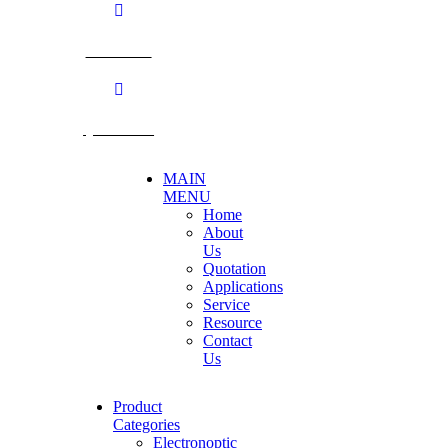
BECTHAI
@becthai
MAIN
MENU
Home
About
Us
Quotation
Applications
Service
Resource
Contact
Us
Product
Categories
Electronoptic