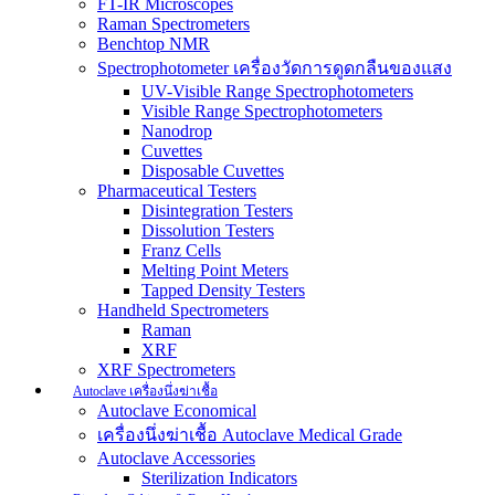
FT-IR Microscopes
Raman Spectrometers
Benchtop NMR
Spectrophotometer เครื่องวัดการดูดกลืนของแสง
UV-Visible Range Spectrophotometers
Visible Range Spectrophotometers
Nanodrop
Cuvettes
Disposable Cuvettes
Pharmaceutical Testers
Disintegration Testers
Dissolution Testers
Franz Cells
Melting Point Meters
Tapped Density Testers
Handheld Spectrometers
Raman
XRF
XRF Spectrometers
Autoclave เครื่องนึ่งฆ่าเชื้อ
Autoclave Economical
เครื่องนึ่งฆ่าเชื้อ Autoclave Medical Grade
Autoclave Accessories
Sterilization Indicators