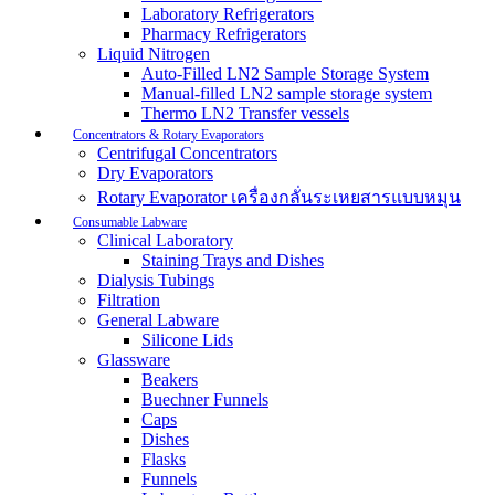
Laboratory Refrigerators
Pharmacy Refrigerators
Liquid Nitrogen
Auto-Filled LN2 Sample Storage System
Manual-filled LN2 sample storage system
Thermo LN2 Transfer vessels
Concentrators & Rotary Evaporators
Centrifugal Concentrators
Dry Evaporators
Rotary Evaporator เครื่องกลั่นระเหยสารแบบหมุน
Consumable Labware
Clinical Laboratory
Staining Trays and Dishes
Dialysis Tubings
Filtration
General Labware
Silicone Lids
Glassware
Beakers
Buechner Funnels
Caps
Dishes
Flasks
Funnels