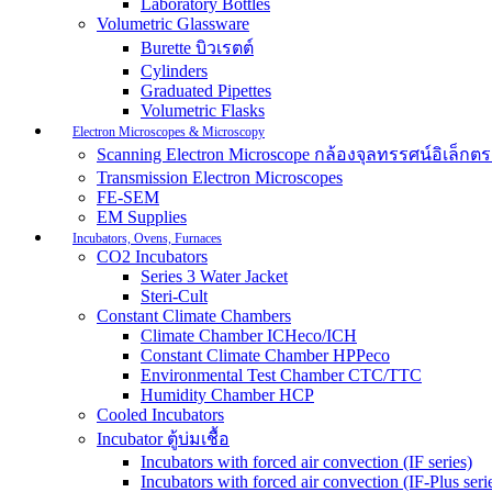
Laboratory Bottles
Volumetric Glassware
Burette บิวเรตต์
Cylinders
Graduated Pipettes
Volumetric Flasks
Electron Microscopes & Microscopy
Scanning Electron Microscope กล้องจุลทรรศน์อิเล็
Transmission Electron Microscopes
FE-SEM
EM Supplies
Incubators, Ovens, Furnaces
CO2 Incubators
Series 3 Water Jacket
Steri-Cult
Constant Climate Chambers
Climate Chamber ICHeco/ICH
Constant Climate Chamber HPPeco
Environmental Test Chamber CTC/TTC
Humidity Chamber HCP
Cooled Incubators
Incubator ตู้บ่มเชื้อ
Incubators with forced air convection (IF series)
Incubators with forced air convection (IF-Plus seri