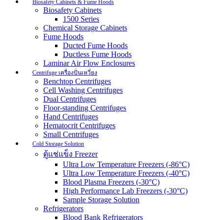
Biosafety Cabinets & Fume Hoods
Biosafety Cabinets
1500 Series
Chemical Storage Cabinets
Fume Hoods
Ducted Fume Hoods
Ductless Fume Hoods
Laminar Air Flow Enclosures
Centrifuge เครื่องปั่นเหวี่ยง
Benchtop Centrifuges
Cell Washing Centrifuges
Dual Centrifuges
Floor-standing Centrifuges
Hand Centrifuges
Hematocrit Centrifuges
Small Centrifuges
Cold Storage Solution
ตู้แช่แข็ง Freezer
Ultra Low Temperature Freezers (-86°C)
Ultra Low Temperature Freezers (-40°C)
Blood Plasma Freezers (-30°C)
High Performance Lab Freezers (-30°C)
Sample Storage Solution
Refrigerators
Blood Bank Refrigerators