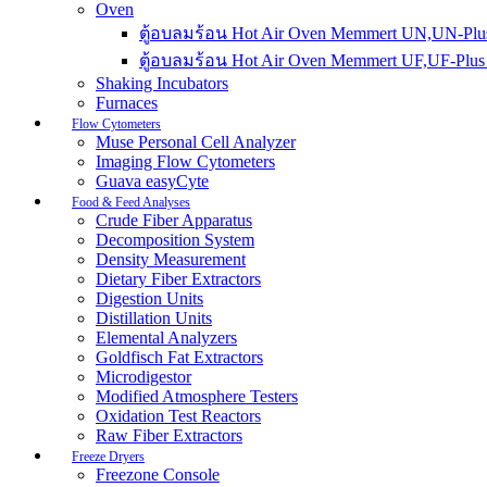
Oven
ตู้อบลมร้อน Hot Air Oven Memmert UN,UN-Plus
ตู้อบลมร้อน Hot Air Oven Memmert UF,UF-Plus 
Shaking Incubators
Furnaces
Flow Cytometers
Muse Personal Cell Analyzer
Imaging Flow Cytometers
Guava easyCyte
Food & Feed Analyses
Crude Fiber Apparatus
Decomposition System
Density Measurement
Dietary Fiber Extractors
Digestion Units
Distillation Units
Elemental Analyzers
Goldfisch Fat Extractors
Microdigestor
Modified Atmosphere Testers
Oxidation Test Reactors
Raw Fiber Extractors
Freeze Dryers
Freezone Console