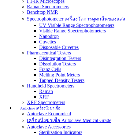
FT-IR Microscopes
Raman Spectrometers
Benchtop NMR
Spectrophotometer เครื่องวัดการดูดกลืนของแสง
UV-Visible Range Spectrophotometers
Visible Range Spectrophotometers
Nanodrop
Cuvettes
Disposable Cuvettes
Pharmaceutical Testers
Disintegration Testers
Dissolution Testers
Franz Cells
Melting Point Meters
Tapped Density Testers
Handheld Spectrometers
Raman
XRF
XRF Spectrometers
Autoclave เครื่องนึ่งฆ่าเชื้อ
Autoclave Economical
เครื่องนึ่งฆ่าเชื้อ Autoclave Medical Grade
Autoclave Accessories
Sterilization Indicators