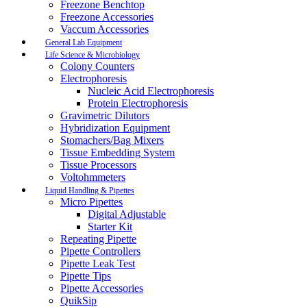
Freezone Benchtop
Freezone Accessories
Vaccum Accessories
General Lab Equipment
Life Science & Microbiology
Colony Counters
Electrophoresis
Nucleic Acid Electrophoresis
Protein Electrophoresis
Gravimetric Dilutors
Hybridization Equipment
Stomachers/Bag Mixers
Tissue Embedding System
Tissue Processors
Voltohmmeters
Liquid Handling & Pipettes
Micro Pipettes
Digital Adjustable
Starter Kit
Repeating Pipette
Pipette Controllers
Pipette Leak Test
Pipette Tips
Pipette Accessories
QuikSip