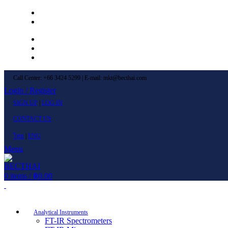
Left Menu 1
Left Menu 2
Newsletter
Contact Us
FAQs
Call Center: +66 3424 5299 | E-mail: mkt@becthai.com
Login / Register
SIGN UP
|
LOG IN
CONTACT US
ไทย
|
ENG
Menu
0
items
/
฿
0.00
Browse Categories
Analytical Instruments
FT-IR Spectrometers