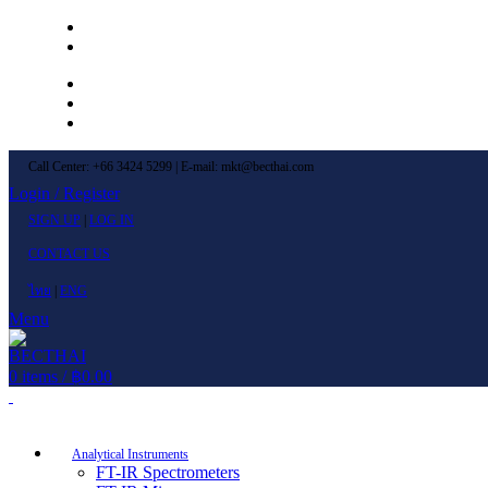
Left Menu 1
Left Menu 2
Newsletter
Contact Us
FAQs
Call Center: +66 3424 5299 | E-mail: mkt@becthai.com
Login / Register
SIGN UP
|
LOG IN
CONTACT US
ไทย
|
ENG
Menu
0
items
/
฿
0.00
Browse Categories
Analytical Instruments
FT-IR Spectrometers