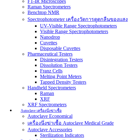
FT-IR Microscopes
Raman Spectrometers
Benchtop NMR
Spectrophotometer เครื่องวัดการดูดกลืนของแสง
UV-Visible Range Spectrophotometers
Visible Range Spectrophotometers
Nanodrop
Cuvettes
Disposable Cuvettes
Pharmaceutical Testers
Disintegration Testers
Dissolution Testers
Franz Cells
Melting Point Meters
Tapped Density Testers
Handheld Spectrometers
Raman
XRF
XRF Spectrometers
Autoclave เครื่องนึ่งฆ่าเชื้อ
Autoclave Economical
เครื่องนึ่งฆ่าเชื้อ Autoclave Medical Grade
Autoclave Accessories
Sterilization Indicators