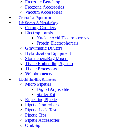
Freezone Benchtop
Freezone Accessories
Vaccum Accessories
General Lab Equipment
Life Science & Microbiology
Colony Counters
Electrophoresis
Nucleic Acid Electrophoresis
Protein Electrophoresis
Gravimetric Dilutors
Hybridization Equipment
Stomachers/Bag Mixers
Tissue Embedding System
Tissue Processors
Voltohmmeters
Liquid Handling & Pipettes
Micro Pipettes
Digital Adjustable
Starter Kit
Repeating Pipette
Pipette Controllers
Pipette Leak Test
Pipette Tips
Pipette Accessories
QuikSip