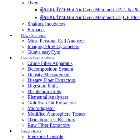
Oven
ตู้อบลมร้อน Hot Air Oven Memmert UN,UN-Plus
ตู้อบลมร้อน Hot Air Oven Memmert UF,UF-Plus 
Shaking Incubators
Furnaces
Flow Cytometers
Muse Personal Cell Analyzer
Imaging Flow Cytometers
Guava easyCyte
Food & Feed Analyses
Crude Fiber Apparatus
Decomposition System
Density Measurement
Dietary Fiber Extractors
Digestion Units
Distillation Units
Elemental Analyzers
Goldfisch Fat Extractors
Microdigestor
Modified Atmosphere Testers
Oxidation Test Reactors
Raw Fiber Extractors
Freeze Dryers
Freezone Console