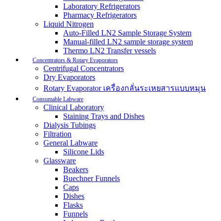
Laboratory Refrigerators
Pharmacy Refrigerators
Liquid Nitrogen
Auto-Filled LN2 Sample Storage System
Manual-filled LN2 sample storage system
Thermo LN2 Transfer vessels
Concentrators & Rotary Evaporators
Centrifugal Concentrators
Dry Evaporators
Rotary Evaporator เครื่องกลั่นระเหยสารแบบหมุน
Consumable Labware
Clinical Laboratory
Staining Trays and Dishes
Dialysis Tubings
Filtration
General Labware
Silicone Lids
Glassware
Beakers
Buechner Funnels
Caps
Dishes
Flasks
Funnels