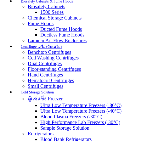
Biosafety Cabinets & Fume Hoods
Biosafety Cabinets
1500 Series
Chemical Storage Cabinets
Fume Hoods
Ducted Fume Hoods
Ductless Fume Hoods
Laminar Air Flow Enclosures
Centrifuge เครื่องปั่นเหวี่ยง
Benchtop Centrifuges
Cell Washing Centrifuges
Dual Centrifuges
Floor-standing Centrifuges
Hand Centrifuges
Hematocrit Centrifuges
Small Centrifuges
Cold Storage Solution
ตู้แช่แข็ง Freezer
Ultra Low Temperature Freezers (-86°C)
Ultra Low Temperature Freezers (-40°C)
Blood Plasma Freezers (-30°C)
High Performance Lab Freezers (-30°C)
Sample Storage Solution
Refrigerators
Blood Bank Refrigerators