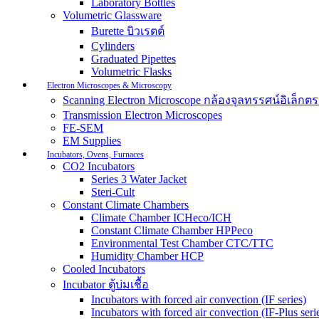
Laboratory Bottles
Volumetric Glassware
Burette บิวเรตต์
Cylinders
Graduated Pipettes
Volumetric Flasks
Electron Microscopes & Microscopy
Scanning Electron Microscope กล้องจุลทรรศน์อิเล็
Transmission Electron Microscopes
FE-SEM
EM Supplies
Incubators, Ovens, Furnaces
CO2 Incubators
Series 3 Water Jacket
Steri-Cult
Constant Climate Chambers
Climate Chamber ICHeco/ICH
Constant Climate Chamber HPPeco
Environmental Test Chamber CTC/TTC
Humidity Chamber HCP
Cooled Incubators
Incubator ตู้บ่มเชื้อ
Incubators with forced air convection (IF series)
Incubators with forced air convection (IF-Plus seri