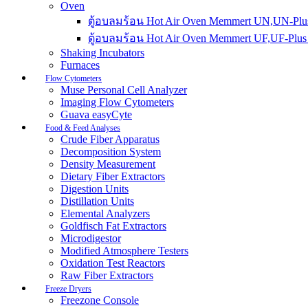
Oven
ตู้อบลมร้อน Hot Air Oven Memmert UN,UN-Plus
ตู้อบลมร้อน Hot Air Oven Memmert UF,UF-Plus 
Shaking Incubators
Furnaces
Flow Cytometers
Muse Personal Cell Analyzer
Imaging Flow Cytometers
Guava easyCyte
Food & Feed Analyses
Crude Fiber Apparatus
Decomposition System
Density Measurement
Dietary Fiber Extractors
Digestion Units
Distillation Units
Elemental Analyzers
Goldfisch Fat Extractors
Microdigestor
Modified Atmosphere Testers
Oxidation Test Reactors
Raw Fiber Extractors
Freeze Dryers
Freezone Console