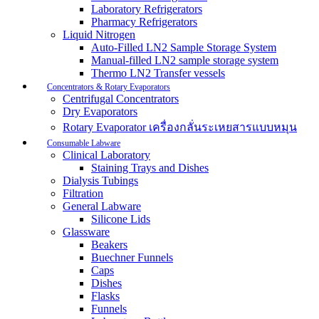
Laboratory Refrigerators
Pharmacy Refrigerators
Liquid Nitrogen
Auto-Filled LN2 Sample Storage System
Manual-filled LN2 sample storage system
Thermo LN2 Transfer vessels
Concentrators & Rotary Evaporators
Centrifugal Concentrators
Dry Evaporators
Rotary Evaporator เครื่องกลั่นระเหยสารแบบหมุน
Consumable Labware
Clinical Laboratory
Staining Trays and Dishes
Dialysis Tubings
Filtration
General Labware
Silicone Lids
Glassware
Beakers
Buechner Funnels
Caps
Dishes
Flasks
Funnels