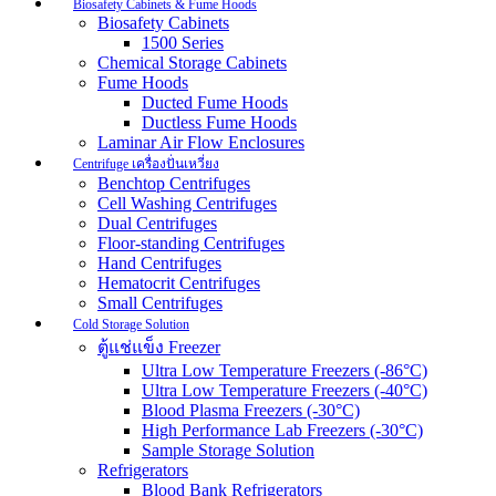
Biosafety Cabinets & Fume Hoods
Biosafety Cabinets
1500 Series
Chemical Storage Cabinets
Fume Hoods
Ducted Fume Hoods
Ductless Fume Hoods
Laminar Air Flow Enclosures
Centrifuge เครื่องปั่นเหวี่ยง
Benchtop Centrifuges
Cell Washing Centrifuges
Dual Centrifuges
Floor-standing Centrifuges
Hand Centrifuges
Hematocrit Centrifuges
Small Centrifuges
Cold Storage Solution
ตู้แช่แข็ง Freezer
Ultra Low Temperature Freezers (-86°C)
Ultra Low Temperature Freezers (-40°C)
Blood Plasma Freezers (-30°C)
High Performance Lab Freezers (-30°C)
Sample Storage Solution
Refrigerators
Blood Bank Refrigerators