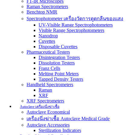
FT-IR Microscopes
Raman Spectrometers
Benchtop NMR
Spectrophotometer เครื่องวัดการดูดกลืนของแสง
UV-Visible Range Spectrophotometers
Visible Range Spectrophotometers
Nanodrop
Cuvettes
Disposable Cuvettes
Pharmaceutical Testers
Disintegration Testers
Dissolution Testers
Franz Cells
Melting Point Meters
Tapped Density Testers
Handheld Spectrometers
Raman
XRF
XRF Spectrometers
Autoclave เครื่องนึ่งฆ่าเชื้อ
Autoclave Economical
เครื่องนึ่งฆ่าเชื้อ Autoclave Medical Grade
Autoclave Accessories
Sterilization Indicators