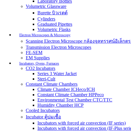
Laboratory Bottles
Volumetric Glassware
Burette บิวเรตต์
Cylinders
Graduated Pipettes
Volumetric Flasks
Electron Microscopes & Microscopy
Scanning Electron Microscope กล้องจุลทรรศน์อิเล็
Transmission Electron Microscopes
FE-SEM
EM Supplies
Incubators, Ovens, Furnaces
CO2 Incubators
Series 3 Water Jacket
Steri-Cult
Constant Climate Chambers
Climate Chamber ICHeco/ICH
Constant Climate Chamber HPPeco
Environmental Test Chamber CTC/TTC
Humidity Chamber HCP
Cooled Incubators
Incubator ตู้บ่มเชื้อ
Incubators with forced air convection (IF series)
Incubators with forced air convection (IF-Plus seri