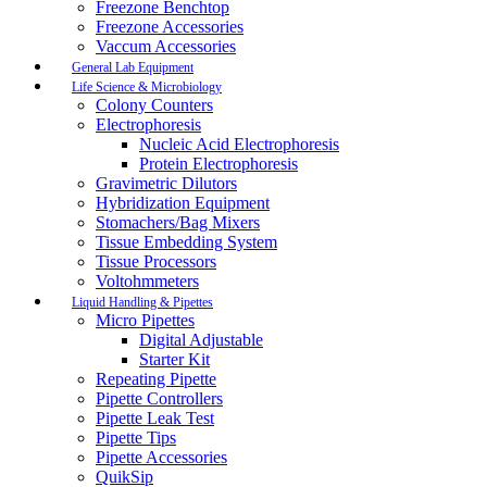
Freezone Benchtop
Freezone Accessories
Vaccum Accessories
General Lab Equipment
Life Science & Microbiology
Colony Counters
Electrophoresis
Nucleic Acid Electrophoresis
Protein Electrophoresis
Gravimetric Dilutors
Hybridization Equipment
Stomachers/Bag Mixers
Tissue Embedding System
Tissue Processors
Voltohmmeters
Liquid Handling & Pipettes
Micro Pipettes
Digital Adjustable
Starter Kit
Repeating Pipette
Pipette Controllers
Pipette Leak Test
Pipette Tips
Pipette Accessories
QuikSip