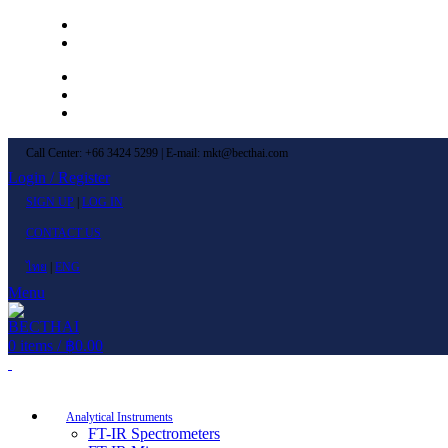
Left Menu 1
Left Menu 2
Newsletter
Contact Us
FAQs
Call Center: +66 3424 5299 | E-mail: mkt@becthai.com
Login / Register
SIGN UP
|
LOG IN
CONTACT US
ไทย
|
ENG
Menu
0
items
/
฿
0.00
Browse Categories
Analytical Instruments
FT-IR Spectrometers