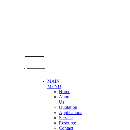
Becthai Bangkok Equipment and Chemical Co., Ltd.
99/9 Moo 2, Salaya-Nakhon Chaisi Road, Maha Sawat,
Phutthamonthon,
Nakhon Pathom. 73170. THAILAND
TEL: +66 3424 5299 FAX: +66 3424 5250
E-mail: mkt@becthai.com
BECTHAI
@becthai
MAIN
MENU
Home
About
Us
Quotation
Applications
Service
Resource
Contact