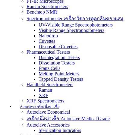
FT-IR Microscopes
Raman Spectrometers
Benchtop NMR
Spectrophotometer เครื่องวัดการดูดกลืนของแสง
UV-Visible Range Spectrophotometers
Visible Range Spectrophotometers
Nanodrop
Cuvettes
Disposable Cuvettes
Pharmaceutical Testers
Disintegration Testers
Dissolution Testers
Franz Cells
Melting Point Meters
Tapped Density Testers
Handheld Spectrometers
Raman
XRF
XRF Spectrometers
Autoclave เครื่องนึ่งฆ่าเชื้อ
Autoclave Economical
เครื่องนึ่งฆ่าเชื้อ Autoclave Medical Grade
Autoclave Accessories
Sterilization Indicators