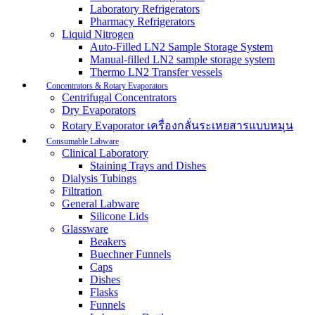
Laboratory Refrigerators
Pharmacy Refrigerators
Liquid Nitrogen
Auto-Filled LN2 Sample Storage System
Manual-filled LN2 sample storage system
Thermo LN2 Transfer vessels
Concentrators & Rotary Evaporators
Centrifugal Concentrators
Dry Evaporators
Rotary Evaporator เครื่องกลั่นระเหยสารแบบหมุน
Consumable Labware
Clinical Laboratory
Staining Trays and Dishes
Dialysis Tubings
Filtration
General Labware
Silicone Lids
Glassware
Beakers
Buechner Funnels
Caps
Dishes
Flasks
Funnels