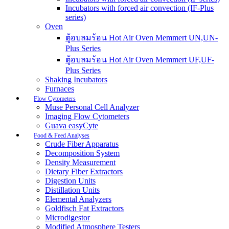
Incubators with forced air convection (IF-Plus
series)
Oven
ตู้อบลมร้อน Hot Air Oven Memmert UN,UN-
Plus Series
ตู้อบลมร้อน Hot Air Oven Memmert UF,UF-
Plus Series
Shaking Incubators
Furnaces
Flow Cytometers
Muse Personal Cell Analyzer
Imaging Flow Cytometers
Guava easyCyte
Food & Feed Analyses
Crude Fiber Apparatus
Decomposition System
Density Measurement
Dietary Fiber Extractors
Digestion Units
Distillation Units
Elemental Analyzers
Goldfisch Fat Extractors
Microdigestor
Modified Atmosphere Testers