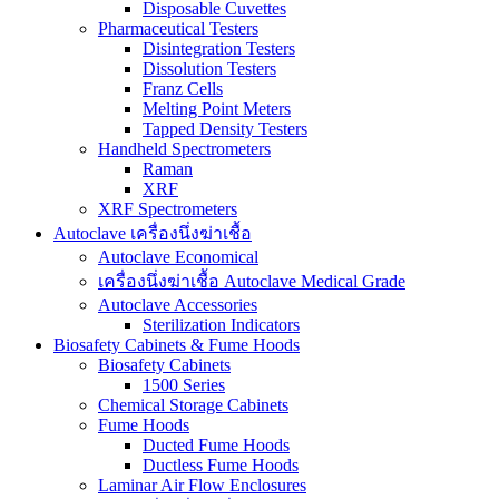
Disposable Cuvettes
Pharmaceutical Testers
Disintegration Testers
Dissolution Testers
Franz Cells
Melting Point Meters
Tapped Density Testers
Handheld Spectrometers
Raman
XRF
XRF Spectrometers
Autoclave เครื่องนึ่งฆ่าเชื้อ
Autoclave Economical
เครื่องนึ่งฆ่าเชื้อ Autoclave Medical Grade
Autoclave Accessories
Sterilization Indicators
Biosafety Cabinets & Fume Hoods
Biosafety Cabinets
1500 Series
Chemical Storage Cabinets
Fume Hoods
Ducted Fume Hoods
Ductless Fume Hoods
Laminar Air Flow Enclosures