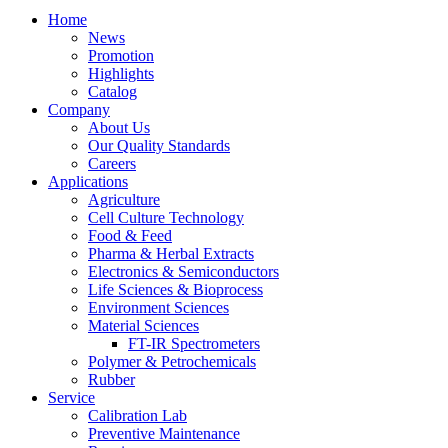
Home
News
Promotion
Highlights
Catalog
Company
About Us
Our Quality Standards
Careers
Applications
Agriculture
Cell Culture Technology
Food & Feed
Pharma & Herbal Extracts
Electronics & Semiconductors
Life Sciences & Bioprocess
Environment Sciences
Material Sciences
FT-IR Spectrometers
Polymer & Petrochemicals
Rubber
Service
Calibration Lab
Preventive Maintenance