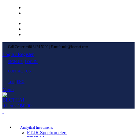
Left Menu 1
Left Menu 2
Newsletter
Contact Us
FAQs
Call Center: +66 3424 5299 | E-mail: mkt@becthai.com
Login / Register
SIGN UP
|
LOG IN
CONTACT US
ไทย
|
ENG
Menu
0
items
/
฿
0.00
Browse Categories
Analytical Instruments
FT-IR Spectrometers