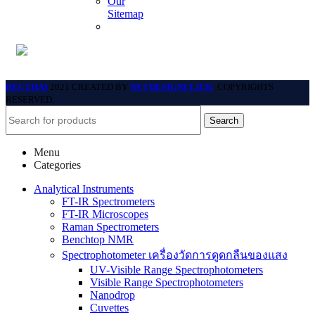
Our
Sitemap
BECTHAI
2021 CREATED BY
NETDESIGNCLICK
. COPYRIGHTS
RESERVED.
Search
Menu
Categories
Analytical Instruments
FT-IR Spectrometers
FT-IR Microscopes
Raman Spectrometers
Benchtop NMR
Spectrophotometer เครื่องวัดการดูดกลืนของแสง
UV-Visible Range Spectrophotometers
Visible Range Spectrophotometers
Nanodrop
Cuvettes