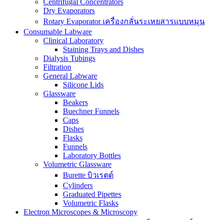
Centrifugal Concentrators
Dry Evaporators
Rotary Evaporator เครื่องกลั่นระเหยสารแบบหมุน
Consumable Labware
Clinical Laboratory
Staining Trays and Dishes
Dialysis Tubings
Filtration
General Labware
Silicone Lids
Glassware
Beakers
Buechner Funnels
Caps
Dishes
Flasks
Funnels
Laboratory Bottles
Volumetric Glassware
Burette บิวเรตต์
Cylinders
Graduated Pipettes
Volumetric Flasks
Electron Microscopes & Microscopy