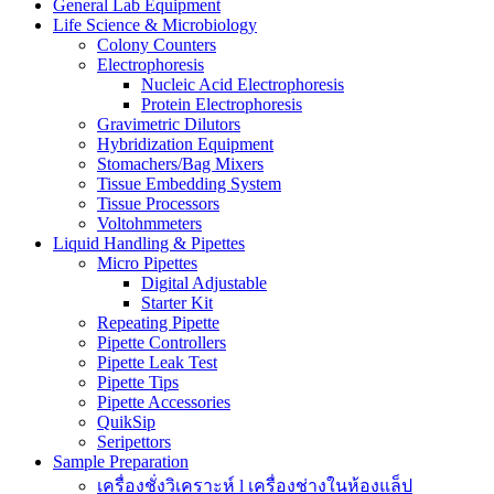
General Lab Equipment
Life Science & Microbiology
Colony Counters
Electrophoresis
Nucleic Acid Electrophoresis
Protein Electrophoresis
Gravimetric Dilutors
Hybridization Equipment
Stomachers/Bag Mixers
Tissue Embedding System
Tissue Processors
Voltohmmeters
Liquid Handling & Pipettes
Micro Pipettes
Digital Adjustable
Starter Kit
Repeating Pipette
Pipette Controllers
Pipette Leak Test
Pipette Tips
Pipette Accessories
QuikSip
Seripettors
Sample Preparation
เครื่องชั่งวิเคราะห์ l เครื่องช่างในห้องแล็ป