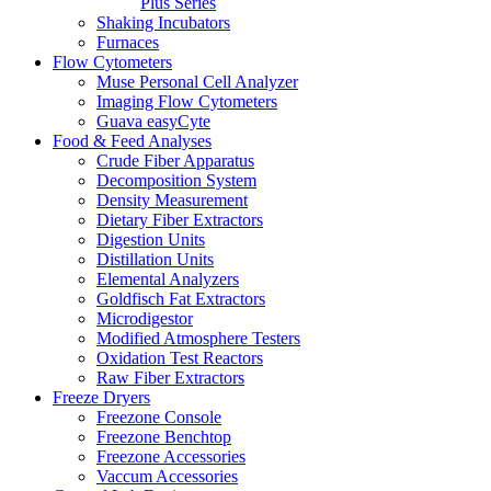
Plus Series
Shaking Incubators
Furnaces
Flow Cytometers
Muse Personal Cell Analyzer
Imaging Flow Cytometers
Guava easyCyte
Food & Feed Analyses
Crude Fiber Apparatus
Decomposition System
Density Measurement
Dietary Fiber Extractors
Digestion Units
Distillation Units
Elemental Analyzers
Goldfisch Fat Extractors
Microdigestor
Modified Atmosphere Testers
Oxidation Test Reactors
Raw Fiber Extractors
Freeze Dryers
Freezone Console
Freezone Benchtop
Freezone Accessories
Vaccum Accessories