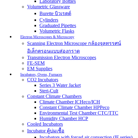
Laboratory Bottles
Volumetric Glassware
Burette บิวเรตต์
Cylinders
Graduated Pipettes
Volumetric Flasks
Electron Microscopes & Microscopy
Scanning Electron Microscope กล้องจุลทรรศน์
อิเล็กตรอนแบบส่องกราด
Transmission Electron Microscopes
FE-SEM
EM Supplies
Incubators, Ovens, Furnaces
CO2 Incubators
Series 3 Water Jacket
Steri-Cult
Constant Climate Chambers
Climate Chamber ICHeco/ICH
Constant Climate Chamber HPPeco
Environmental Test Chamber CTC/TTC
Humidity Chamber HCP
Cooled Incubators
Incubator ตู้บ่มเชื้อ
Incubators with forced air convection (IF series)