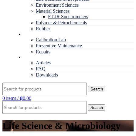
Environment Sciences
Material Sciences
FT-IR Spectrometers
Polymer & Petrochemicals
Rubber
Service
Calibration Lab
Preventive Maintenance
Repairs
RESOURCES
Articles
FAQ
Downloads
Search
0
items
/
฿
0.00
Search
Life Science & Microbiology