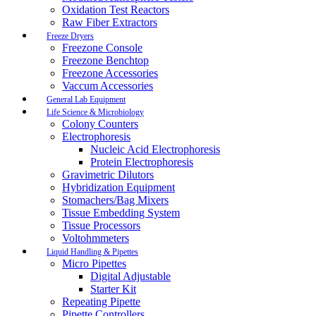
Oxidation Test Reactors
Raw Fiber Extractors
Freeze Dryers
Freezone Console
Freezone Benchtop
Freezone Accessories
Vaccum Accessories
General Lab Equipment
Life Science & Microbiology
Colony Counters
Electrophoresis
Nucleic Acid Electrophoresis
Protein Electrophoresis
Gravimetric Dilutors
Hybridization Equipment
Stomachers/Bag Mixers
Tissue Embedding System
Tissue Processors
Voltohmmeters
Liquid Handling & Pipettes
Micro Pipettes
Digital Adjustable
Starter Kit
Repeating Pipette
Pipette Controllers