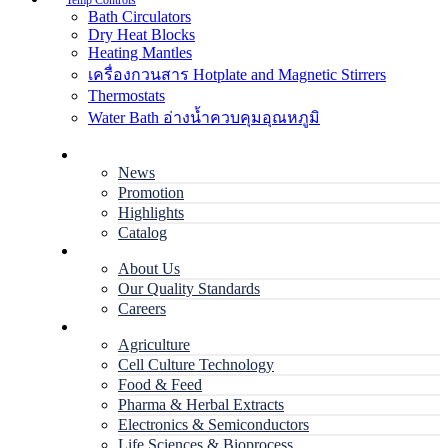
Temp Controls
Bath Circulators
Dry Heat Blocks
Heating Mantles
เครื่องกวนสาร Hotplate and Magnetic Stirrers
Thermostats
Water Bath อ่างน้ำควบคุมอุณหภูมิ
Home
News
Promotion
Highlights
Catalog
Company
About Us
Our Quality Standards
Careers
Applications
Agriculture
Cell Culture Technology
Food & Feed
Pharma & Herbal Extracts
Electronics & Semiconductors
Life Sciences & Bioprocess