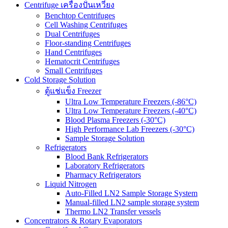
Centrifuge เครื่องปั่นเหวี่ยง
Benchtop Centrifuges
Cell Washing Centrifuges
Dual Centrifuges
Floor-standing Centrifuges
Hand Centrifuges
Hematocrit Centrifuges
Small Centrifuges
Cold Storage Solution
ตู้แช่แข็ง Freezer
Ultra Low Temperature Freezers (-86°C)
Ultra Low Temperature Freezers (-40°C)
Blood Plasma Freezers (-30°C)
High Performance Lab Freezers (-30°C)
Sample Storage Solution
Refrigerators
Blood Bank Refrigerators
Laboratory Refrigerators
Pharmacy Refrigerators
Liquid Nitrogen
Auto-Filled LN2 Sample Storage System
Manual-filled LN2 sample storage system
Thermo LN2 Transfer vessels
Concentrators & Rotary Evaporators