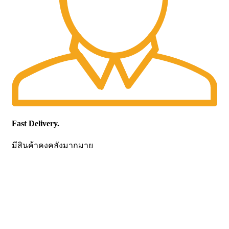
Fast Delivery.
มีสินค้าคงคลังมากมาย
CONTACT US
Becthai Bangkok Equipment and Chemical Co., Ltd.
99/9 Moo 2, Salaya-Nakhon Chaisi Road, Maha Sawat,