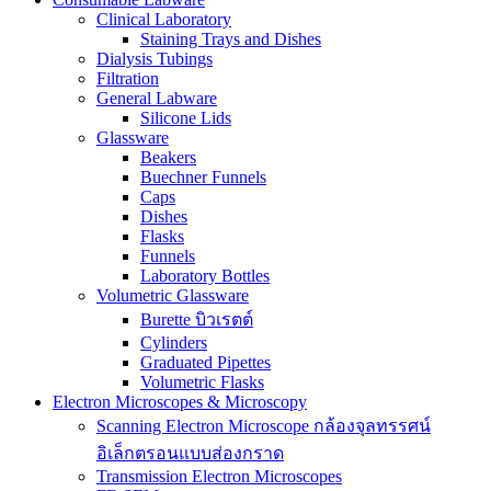
Clinical Laboratory
Staining Trays and Dishes
Dialysis Tubings
Filtration
General Labware
Silicone Lids
Glassware
Beakers
Buechner Funnels
Caps
Dishes
Flasks
Funnels
Laboratory Bottles
Volumetric Glassware
Burette บิวเรตต์
Cylinders
Graduated Pipettes
Volumetric Flasks
Electron Microscopes & Microscopy
Scanning Electron Microscope กล้องจุลทรรศน์
อิเล็กตรอนแบบส่องกราด
Transmission Electron Microscopes