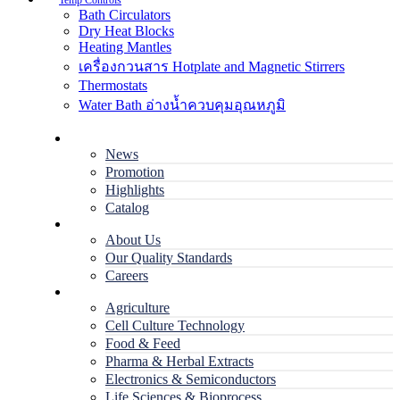
Temp Controls
Bath Circulators
Dry Heat Blocks
Heating Mantles
เครื่องกวนสาร Hotplate and Magnetic Stirrers
Thermostats
Water Bath อ่างน้ำควบคุมอุณหภูมิ
Home
News
Promotion
Highlights
Catalog
Company
About Us
Our Quality Standards
Careers
Applications
Agriculture
Cell Culture Technology
Food & Feed
Pharma & Herbal Extracts
Electronics & Semiconductors
Life Sciences & Bioprocess