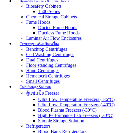
Biosafety Cabinets & Fume Hoods
Biosafety Cabinets
1500 Series
Chemical Storage Cabinets
Fume Hoods
Ducted Fume Hoods
Ductless Fume Hoods
Laminar Air Flow Enclosures
Centrifuge เครื่องปั่นเหวี่ยง
Benchtop Centrifuges
Cell Washing Centrifuges
Dual Centrifuges
Floor-standing Centrifuges
Hand Centrifuges
Hematocrit Centrifuges
Small Centrifuges
Cold Storage Solution
ตู้แช่แข็ง Freezer
Ultra Low Temperature Freezers (-86°C)
Ultra Low Temperature Freezers (-40°C)
Blood Plasma Freezers (-30°C)
High Performance Lab Freezers (-30°C)
Sample Storage Solution
Refrigerators
Blood Bank Refrigerators