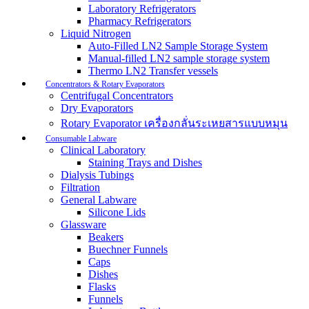
Laboratory Refrigerators
Pharmacy Refrigerators
Liquid Nitrogen
Auto-Filled LN2 Sample Storage System
Manual-filled LN2 sample storage system
Thermo LN2 Transfer vessels
Concentrators & Rotary Evaporators
Centrifugal Concentrators
Dry Evaporators
Rotary Evaporator เครื่องกลั่นระเหยสารแบบหมุน
Consumable Labware
Clinical Laboratory
Staining Trays and Dishes
Dialysis Tubings
Filtration
General Labware
Silicone Lids
Glassware
Beakers
Buechner Funnels
Caps
Dishes
Flasks
Funnels