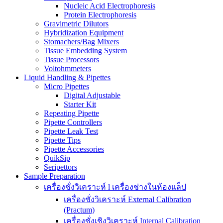
Nucleic Acid Electrophoresis
Protein Electrophoresis
Gravimetric Dilutors
Hybridization Equipment
Stomachers/Bag Mixers
Tissue Embedding System
Tissue Processors
Voltohmmeters
Liquid Handling & Pipettes
Micro Pipettes
Digital Adjustable
Starter Kit
Repeating Pipette
Pipette Controllers
Pipette Leak Test
Pipette Tips
Pipette Accessories
QuikSip
Seripettors
Sample Preparation
เครื่องชั่งวิเคราะห์ l เครื่องช่างในห้องแล็ป
เครื่องชั่งวิเคราะห์ External Calibration
(Practum)
เครื่องชั่งเชิงวิเคราะห์ Internal Calibration