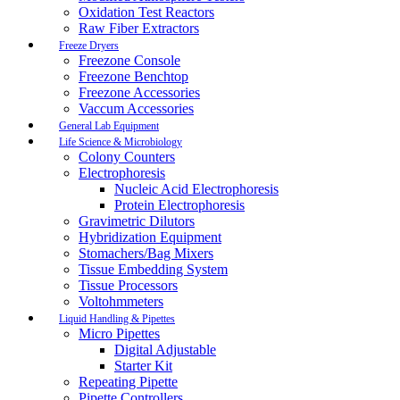
Oxidation Test Reactors
Raw Fiber Extractors
Freeze Dryers
Freezone Console
Freezone Benchtop
Freezone Accessories
Vaccum Accessories
General Lab Equipment
Life Science & Microbiology
Colony Counters
Electrophoresis
Nucleic Acid Electrophoresis
Protein Electrophoresis
Gravimetric Dilutors
Hybridization Equipment
Stomachers/Bag Mixers
Tissue Embedding System
Tissue Processors
Voltohmmeters
Liquid Handling & Pipettes
Micro Pipettes
Digital Adjustable
Starter Kit
Repeating Pipette
Pipette Controllers