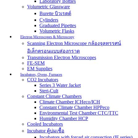
Laboratory Bottles
Volumetric Glassware
Burette บิวเรตต์
Cylinders
Graduated Pipettes
Volumetric Flasks
Electron Microscopes & Microscopy
Scanning Electron Microscope กล้องจุลทรรศน์
อิเล็กตรอนแบบส่องกราด
Transmission Electron Microscopes
FE-SEM
EM Supplies
Incubators, Ovens, Furnaces
CO2 Incubators
Series 3 Water Jacket
Steri-Cult
Constant Climate Chambers
Climate Chamber ICHeco/ICH
Constant Climate Chamber HPPeco
Environmental Test Chamber CTC/TTC
Humidity Chamber HCP
Cooled Incubators
Incubator ตู้บ่มเชื้อ
Incubators with forced air convection (IF series)