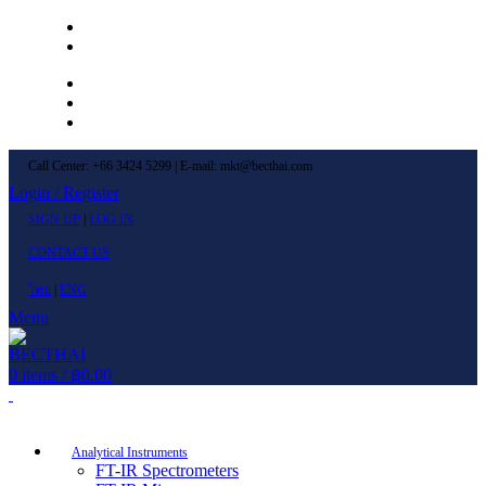
Left Menu 1
Left Menu 2
Newsletter
Contact Us
FAQs
Call Center: +66 3424 5299 | E-mail: mkt@becthai.com
Login / Register
SIGN UP
|
LOG IN
CONTACT US
ไทย
|
ENG
Menu
0
items
/
฿
0.00
Browse Categories
Analytical Instruments
FT-IR Spectrometers