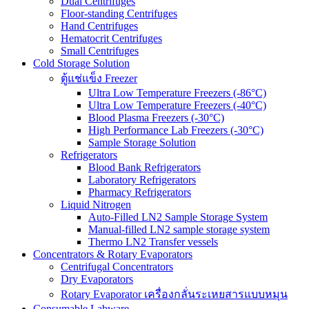
Dual Centrifuges
Floor-standing Centrifuges
Hand Centrifuges
Hematocrit Centrifuges
Small Centrifuges
Cold Storage Solution
ตู้แช่แข็ง Freezer
Ultra Low Temperature Freezers (-86°C)
Ultra Low Temperature Freezers (-40°C)
Blood Plasma Freezers (-30°C)
High Performance Lab Freezers (-30°C)
Sample Storage Solution
Refrigerators
Blood Bank Refrigerators
Laboratory Refrigerators
Pharmacy Refrigerators
Liquid Nitrogen
Auto-Filled LN2 Sample Storage System
Manual-filled LN2 sample storage system
Thermo LN2 Transfer vessels
Concentrators & Rotary Evaporators
Centrifugal Concentrators
Dry Evaporators
Rotary Evaporator เครื่องกลั่นระเหยสารแบบหมุน
Consumable Labware