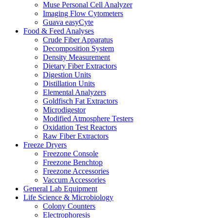
Muse Personal Cell Analyzer
Imaging Flow Cytometers
Guava easyCyte
Food & Feed Analyses
Crude Fiber Apparatus
Decomposition System
Density Measurement
Dietary Fiber Extractors
Digestion Units
Distillation Units
Elemental Analyzers
Goldfisch Fat Extractors
Microdigestor
Modified Atmosphere Testers
Oxidation Test Reactors
Raw Fiber Extractors
Freeze Dryers
Freezone Console
Freezone Benchtop
Freezone Accessories
Vaccum Accessories
General Lab Equipment
Life Science & Microbiology
Colony Counters
Electrophoresis