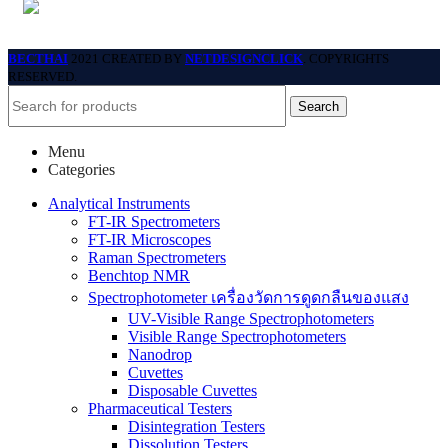
BECTHAI
2021 CREATED BY
NETDESIGNCLICK
. COPYRIGHTS
RESERVED.
Search
Menu
Categories
Analytical Instruments
FT-IR Spectrometers
FT-IR Microscopes
Raman Spectrometers
Benchtop NMR
Spectrophotometer เครื่องวัดการดูดกลืนของแสง
UV-Visible Range Spectrophotometers
Visible Range Spectrophotometers
Nanodrop
Cuvettes
Disposable Cuvettes
Pharmaceutical Testers
Disintegration Testers
Dissolution Testers