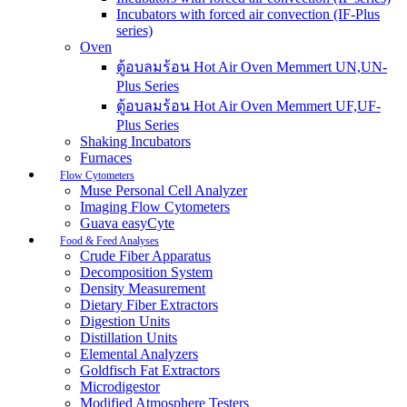
Incubators with forced air convection (IF-Plus
series)
Oven
ตู้อบลมร้อน Hot Air Oven Memmert UN,UN-
Plus Series
ตู้อบลมร้อน Hot Air Oven Memmert UF,UF-
Plus Series
Shaking Incubators
Furnaces
Flow Cytometers
Muse Personal Cell Analyzer
Imaging Flow Cytometers
Guava easyCyte
Food & Feed Analyses
Crude Fiber Apparatus
Decomposition System
Density Measurement
Dietary Fiber Extractors
Digestion Units
Distillation Units
Elemental Analyzers
Goldfisch Fat Extractors
Microdigestor
Modified Atmosphere Testers