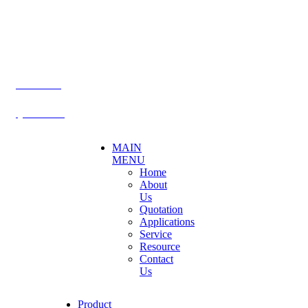
Phutthamonthon,
Nakhon Pathom. 73170. THAILAND
TEL: +66 3424 5299 FAX: +66 3424 5250
E-mail: mkt@becthai.com
BECTHAI
@becthai
MAIN
MENU
Home
About
Us
Quotation
Applications
Service
Resource
Contact
Us
Product