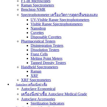
FT-IR Microscopes
Raman Spectrometers
Benchtop NMR
Spectrophotometer เครื่องวัดการดูดกลืนของแสง
UV-Visible Range Spectrophotometers
Visible Range Spectrophotometers
Nanodrop
Cuvettes
Disposable Cuvettes
Pharmaceutical Testers
Disintegration Testers
Dissolution Testers
Franz Cells
Melting Point Meters
Tapped Density Testers
Handheld Spectrometers
Raman
XRF
XRF Spectrometers
Autoclave เครื่องนึ่งฆ่าเชื้อ
Autoclave Economical
เครื่องนึ่งฆ่าเชื้อ Autoclave Medical Grade
Autoclave Accessories
Sterilization Indicators