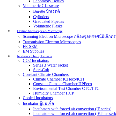
Laboratory Bottles
Volumetric Glassware
Burette บิวเรตต์
Cylinders
Graduated Pipettes
Volumetric Flasks
Electron Microscopes & Microscopy
Scanning Electron Microscope กล้องจุลทรรศน์อิเล็
Transmission Electron Microscopes
FE-SEM
EM Supplies
Incubators, Ovens, Furnaces
CO2 Incubators
Series 3 Water Jacket
Steri-Cult
Constant Climate Chambers
Climate Chamber ICHeco/ICH
Constant Climate Chamber HPPeco
Environmental Test Chamber CTC/TTC
Humidity Chamber HCP
Cooled Incubators
Incubator ตู้บ่มเชื้อ
Incubators with forced air convection (IF series)
Incubators with forced air convection (IF-Plus seri