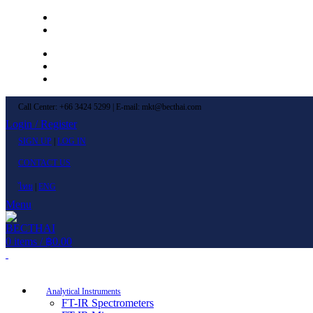
Left Menu 1
Left Menu 2
Newsletter
Contact Us
FAQs
Call Center: +66 3424 5299 | E-mail: mkt@becthai.com
Login / Register
SIGN UP
|
LOG IN
CONTACT US
ไทย
|
ENG
Menu
0
items
/
฿
0.00
Browse Categories
Analytical Instruments
FT-IR Spectrometers