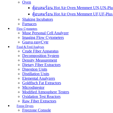
Oven
ตู้อบลมร้อน Hot Air Oven Memmert UN,UN-Plus
ตู้อบลมร้อน Hot Air Oven Memmert UF,UF-Plus 
Shaking Incubators
Furnaces
Flow Cytometers
Muse Personal Cell Analyzer
Imaging Flow Cytometers
Guava easyCyte
Food & Feed Analyses
Crude Fiber Apparatus
Decomposition System
Density Measurement
Dietary Fiber Extractors
Digestion Units
Distillation Units
Elemental Analyzers
Goldfisch Fat Extractors
Microdigestor
Modified Atmosphere Testers
Oxidation Test Reactors
Raw Fiber Extractors
Freeze Dryers
Freezone Console