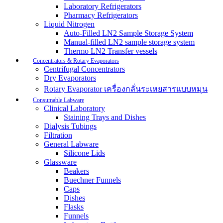
Laboratory Refrigerators
Pharmacy Refrigerators
Liquid Nitrogen
Auto-Filled LN2 Sample Storage System
Manual-filled LN2 sample storage system
Thermo LN2 Transfer vessels
Concentrators & Rotary Evaporators
Centrifugal Concentrators
Dry Evaporators
Rotary Evaporator เครื่องกลั่นระเหยสารแบบหมุน
Consumable Labware
Clinical Laboratory
Staining Trays and Dishes
Dialysis Tubings
Filtration
General Labware
Silicone Lids
Glassware
Beakers
Buechner Funnels
Caps
Dishes
Flasks
Funnels