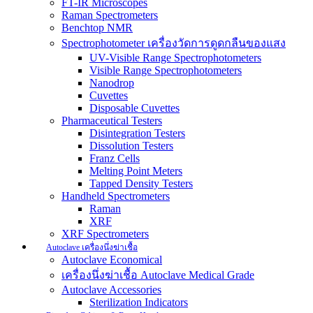
FT-IR Microscopes
Raman Spectrometers
Benchtop NMR
Spectrophotometer เครื่องวัดการดูดกลืนของแสง
UV-Visible Range Spectrophotometers
Visible Range Spectrophotometers
Nanodrop
Cuvettes
Disposable Cuvettes
Pharmaceutical Testers
Disintegration Testers
Dissolution Testers
Franz Cells
Melting Point Meters
Tapped Density Testers
Handheld Spectrometers
Raman
XRF
XRF Spectrometers
Autoclave เครื่องนึ่งฆ่าเชื้อ
Autoclave Economical
เครื่องนึ่งฆ่าเชื้อ Autoclave Medical Grade
Autoclave Accessories
Sterilization Indicators