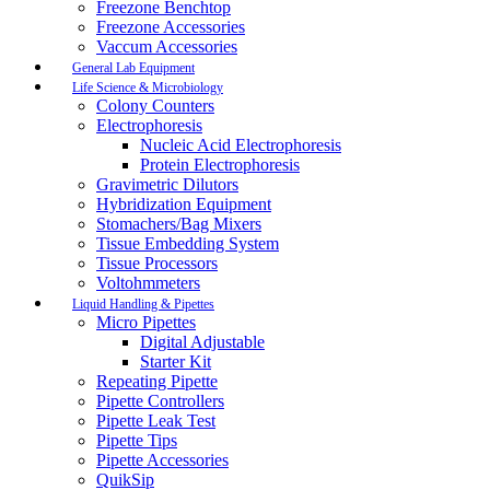
Freezone Benchtop
Freezone Accessories
Vaccum Accessories
General Lab Equipment
Life Science & Microbiology
Colony Counters
Electrophoresis
Nucleic Acid Electrophoresis
Protein Electrophoresis
Gravimetric Dilutors
Hybridization Equipment
Stomachers/Bag Mixers
Tissue Embedding System
Tissue Processors
Voltohmmeters
Liquid Handling & Pipettes
Micro Pipettes
Digital Adjustable
Starter Kit
Repeating Pipette
Pipette Controllers
Pipette Leak Test
Pipette Tips
Pipette Accessories
QuikSip