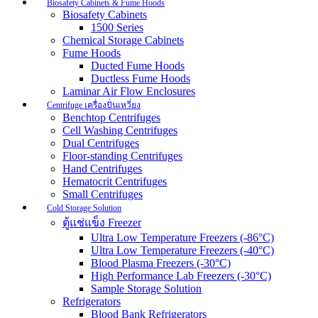
Biosafety Cabinets & Fume Hoods
Biosafety Cabinets
1500 Series
Chemical Storage Cabinets
Fume Hoods
Ducted Fume Hoods
Ductless Fume Hoods
Laminar Air Flow Enclosures
Centrifuge เครื่องปั่นเหวี่ยง
Benchtop Centrifuges
Cell Washing Centrifuges
Dual Centrifuges
Floor-standing Centrifuges
Hand Centrifuges
Hematocrit Centrifuges
Small Centrifuges
Cold Storage Solution
ตู้แช่แข็ง Freezer
Ultra Low Temperature Freezers (-86°C)
Ultra Low Temperature Freezers (-40°C)
Blood Plasma Freezers (-30°C)
High Performance Lab Freezers (-30°C)
Sample Storage Solution
Refrigerators
Blood Bank Refrigerators