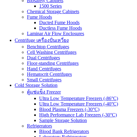
Biosafety Cabinets
1500 Series
Chemical Storage Cabinets
Fume Hoods
Ducted Fume Hoods
Ductless Fume Hoods
Laminar Air Flow Enclosures
Centrifuge เครื่องปั่นเหวี่ยง
Benchtop Centrifuges
Cell Washing Centrifuges
Dual Centrifuges
Floor-standing Centrifuges
Hand Centrifuges
Hematocrit Centrifuges
Small Centrifuges
Cold Storage Solution
ตู้แช่แข็ง Freezer
Ultra Low Temperature Freezers (-86°C)
Ultra Low Temperature Freezers (-40°C)
Blood Plasma Freezers (-30°C)
High Performance Lab Freezers (-30°C)
Sample Storage Solution
Refrigerators
Blood Bank Refrigerators
Laboratory Refrigerators