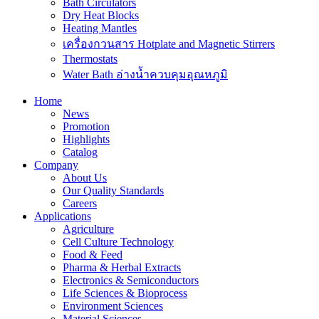
Bath Circulators
Dry Heat Blocks
Heating Mantles
เครื่องกวนสาร Hotplate and Magnetic Stirrers
Thermostats
Water Bath อ่างน้ำควบคุมอุณหภูมิ
Home
News
Promotion
Highlights
Catalog
Company
About Us
Our Quality Standards
Careers
Applications
Agriculture
Cell Culture Technology
Food & Feed
Pharma & Herbal Extracts
Electronics & Semiconductors
Life Sciences & Bioprocess
Environment Sciences
Material Sciences