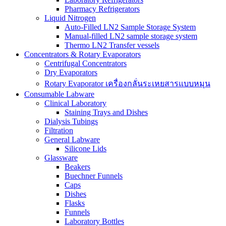
Pharmacy Refrigerators
Liquid Nitrogen
Auto-Filled LN2 Sample Storage System
Manual-filled LN2 sample storage system
Thermo LN2 Transfer vessels
Concentrators & Rotary Evaporators
Centrifugal Concentrators
Dry Evaporators
Rotary Evaporator เครื่องกลั่นระเหยสารแบบหมุน
Consumable Labware
Clinical Laboratory
Staining Trays and Dishes
Dialysis Tubings
Filtration
General Labware
Silicone Lids
Glassware
Beakers
Buechner Funnels
Caps
Dishes
Flasks
Funnels
Laboratory Bottles