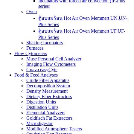
Incubators with forced air convection (IF-Plus
series)
Oven
ตู้อบลมร้อน Hot Air Oven Memmert UN,UN-
Plus Series
ตู้อบลมร้อน Hot Air Oven Memmert UF,UF-
Plus Series
Shaking Incubators
Furnaces
Flow Cytometers
Muse Personal Cell Analyzer
Imaging Flow Cytometers
Guava easyCyte
Food & Feed Analyses
Crude Fiber Apparatus
Decomposition System
Density Measurement
Dietary Fiber Extractors
Digestion Units
Distillation Units
Elemental Analyzers
Goldfisch Fat Extractors
Microdigestor
Modified Atmosphere Testers