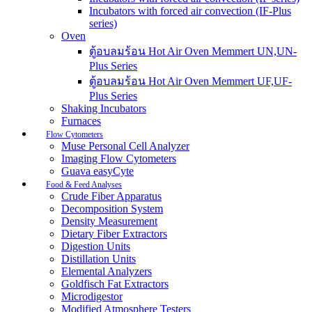
Incubators with forced air convection (IF-Plus
series)
Oven
ตู้อบลมร้อน Hot Air Oven Memmert UN,UN-
Plus Series
ตู้อบลมร้อน Hot Air Oven Memmert UF,UF-
Plus Series
Shaking Incubators
Furnaces
Flow Cytometers
Muse Personal Cell Analyzer
Imaging Flow Cytometers
Guava easyCyte
Food & Feed Analyses
Crude Fiber Apparatus
Decomposition System
Density Measurement
Dietary Fiber Extractors
Digestion Units
Distillation Units
Elemental Analyzers
Goldfisch Fat Extractors
Microdigestor
Modified Atmosphere Testers