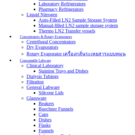
Laboratory Refrigerators
Pharmacy Refrigerators
Liquid Nitrogen
Auto-Filled LN2 Sample Storage System
Manual-filled LN2 sample storage system
Thermo LN2 Transfer vessels
Concentrators & Rotary Evaporators
Centrifugal Concentrators
Dry Evaporators
Rotary Evaporator เครื่องกลั่นระเหยสารแบบหมุน
Consumable Labware
Clinical Laboratory
Staining Trays and Dishes
Dialysis Tubings
Filtration
General Labware
Silicone Lids
Glassware
Beakers
Buechner Funnels
Caps
Dishes
Flasks
Funnels