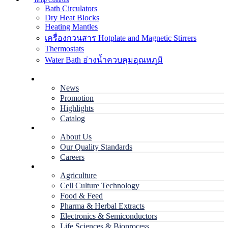
Temp Controls
Bath Circulators
Dry Heat Blocks
Heating Mantles
เครื่องกวนสาร Hotplate and Magnetic Stirrers
Thermostats
Water Bath อ่างน้ำควบคุมอุณหภูมิ
Home
News
Promotion
Highlights
Catalog
Company
About Us
Our Quality Standards
Careers
Applications
Agriculture
Cell Culture Technology
Food & Feed
Pharma & Herbal Extracts
Electronics & Semiconductors
Life Sciences & Bioprocess