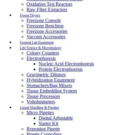
Oxidation Test Reactors
Raw Fiber Extractors
Freeze Dryers
Freezone Console
Freezone Benchtop
Freezone Accessories
Vaccum Accessories
General Lab Equipment
Life Science & Microbiology
Colony Counters
Electrophoresis
Nucleic Acid Electrophoresis
Protein Electrophoresis
Gravimetric Dilutors
Hybridization Equipment
Stomachers/Bag Mixers
Tissue Embedding System
Tissue Processors
Voltohmmeters
Liquid Handling & Pipettes
Micro Pipettes
Digital Adjustable
Starter Kit
Repeating Pipette
Pipette Controllers