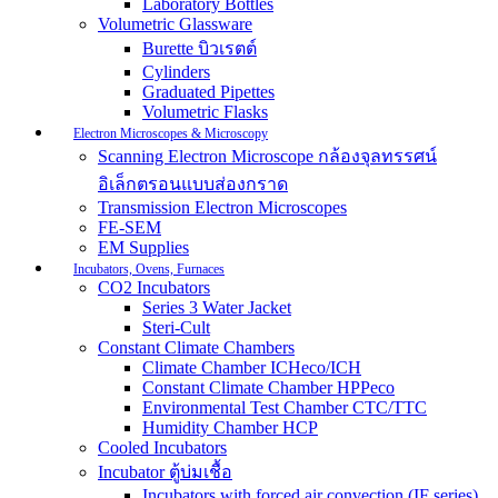
Laboratory Bottles
Volumetric Glassware
Burette บิวเรตต์
Cylinders
Graduated Pipettes
Volumetric Flasks
Electron Microscopes & Microscopy
Scanning Electron Microscope กล้องจุลทรรศน์
อิเล็กตรอนแบบส่องกราด
Transmission Electron Microscopes
FE-SEM
EM Supplies
Incubators, Ovens, Furnaces
CO2 Incubators
Series 3 Water Jacket
Steri-Cult
Constant Climate Chambers
Climate Chamber ICHeco/ICH
Constant Climate Chamber HPPeco
Environmental Test Chamber CTC/TTC
Humidity Chamber HCP
Cooled Incubators
Incubator ตู้บ่มเชื้อ
Incubators with forced air convection (IF series)