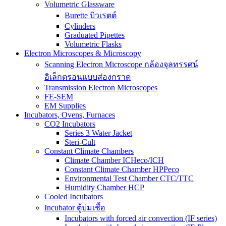
Volumetric Glassware
Burette บิวเรตต์
Cylinders
Graduated Pipettes
Volumetric Flasks
Electron Microscopes & Microscopy
Scanning Electron Microscope กล้องจุลทรรศน์
อิเล็กตรอนแบบส่องกราด
Transmission Electron Microscopes
FE-SEM
EM Supplies
Incubators, Ovens, Furnaces
CO2 Incubators
Series 3 Water Jacket
Steri-Cult
Constant Climate Chambers
Climate Chamber ICHeco/ICH
Constant Climate Chamber HPPeco
Environmental Test Chamber CTC/TTC
Humidity Chamber HCP
Cooled Incubators
Incubator ตู้บ่มเชื้อ
Incubators with forced air convection (IF series)