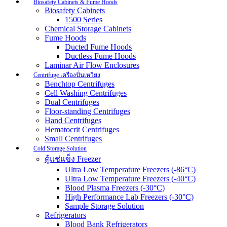
Biosafety Cabinets & Fume Hoods
Biosafety Cabinets
1500 Series
Chemical Storage Cabinets
Fume Hoods
Ducted Fume Hoods
Ductless Fume Hoods
Laminar Air Flow Enclosures
Centrifuge เครื่องปั่นเหวี่ยง
Benchtop Centrifuges
Cell Washing Centrifuges
Dual Centrifuges
Floor-standing Centrifuges
Hand Centrifuges
Hematocrit Centrifuges
Small Centrifuges
Cold Storage Solution
ตู้แช่แข็ง Freezer
Ultra Low Temperature Freezers (-86°C)
Ultra Low Temperature Freezers (-40°C)
Blood Plasma Freezers (-30°C)
High Performance Lab Freezers (-30°C)
Sample Storage Solution
Refrigerators
Blood Bank Refrigerators