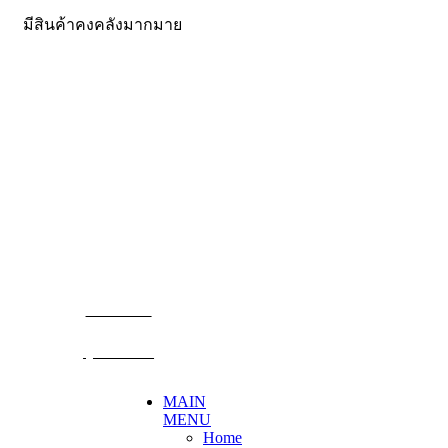
มีสินค้าคงคลังมากมาย
CONTACT US
Becthai Bangkok Equipment and Chemical Co., Ltd.
99/9 Moo 2, Salaya-Nakhon Chaisi Road, Maha Sawat,
Phutthamonthon,
Nakhon Pathom. 73170. THAILAND
TEL: +66 3424 5299 FAX: +66 3424 5250
E-mail: mkt@becthai.com
BECTHAI
@becthai
MAIN
MENU
Home