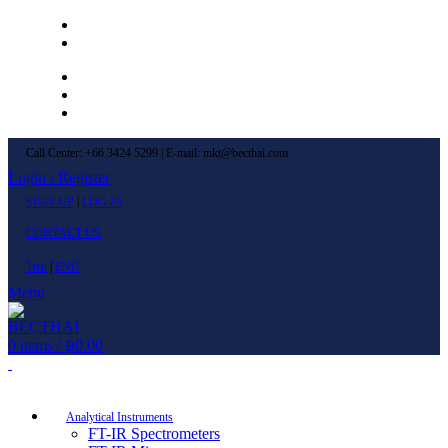
Left Menu 1
Left Menu 2
Newsletter
Contact Us
FAQs
Call Center: +66 3424 5299 | E-mail: mkt@becthai.com
Login / Register
SIGN UP
|
LOG IN
CONTACT US
ไทย
|
ENG
Menu
0
items
/
฿
0.00
Browse Categories
Analytical Instruments
FT-IR Spectrometers