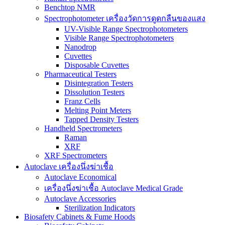
Benchtop NMR
Spectrophotometer เครื่องวัดการดูดกลืนของแสง
UV-Visible Range Spectrophotometers
Visible Range Spectrophotometers
Nanodrop
Cuvettes
Disposable Cuvettes
Pharmaceutical Testers
Disintegration Testers
Dissolution Testers
Franz Cells
Melting Point Meters
Tapped Density Testers
Handheld Spectrometers
Raman
XRF
XRF Spectrometers
Autoclave เครื่องนึ่งฆ่าเชื้อ
Autoclave Economical
เครื่องนึ่งฆ่าเชื้อ Autoclave Medical Grade
Autoclave Accessories
Sterilization Indicators
Biosafety Cabinets & Fume Hoods