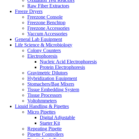
Oxidation Test Reactors
Raw Fiber Extractors
Freeze Dryers
Freezone Console
Freezone Benchtop
Freezone Accessories
Vaccum Accessories
General Lab Equipment
Life Science & Microbiology
Colony Counters
Electrophoresis
Nucleic Acid Electrophoresis
Protein Electrophoresis
Gravimetric Dilutors
Hybridization Equipment
Stomachers/Bag Mixers
Tissue Embedding System
Tissue Processors
Voltohmmeters
Liquid Handling & Pipettes
Micro Pipettes
Digital Adjustable
Starter Kit
Repeating Pipette
Pipette Controllers