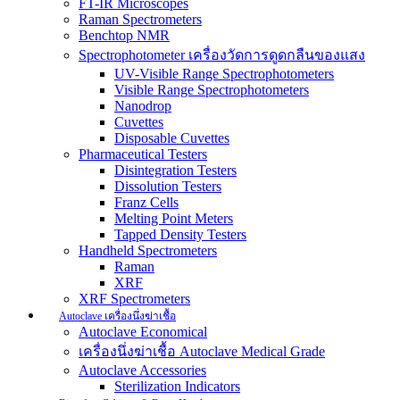
FT-IR Microscopes
Raman Spectrometers
Benchtop NMR
Spectrophotometer เครื่องวัดการดูดกลืนของแสง
UV-Visible Range Spectrophotometers
Visible Range Spectrophotometers
Nanodrop
Cuvettes
Disposable Cuvettes
Pharmaceutical Testers
Disintegration Testers
Dissolution Testers
Franz Cells
Melting Point Meters
Tapped Density Testers
Handheld Spectrometers
Raman
XRF
XRF Spectrometers
Autoclave เครื่องนึ่งฆ่าเชื้อ
Autoclave Economical
เครื่องนึ่งฆ่าเชื้อ Autoclave Medical Grade
Autoclave Accessories
Sterilization Indicators