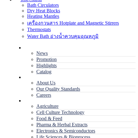
Temp Controls
Bath Circulators
Dry Heat Blocks
Heating Mantles
เครื่องกวนสาร Hotplate and Magnetic Stirrers
Thermostats
Water Bath อ่างน้ำควบคุมอุณหภูมิ
Home
News
Promotion
Highlights
Catalog
Company
About Us
Our Quality Standards
Careers
Applications
Agriculture
Cell Culture Technology
Food & Feed
Pharma & Herbal Extracts
Electronics & Semiconductors
Life Sciences & Bioprocess