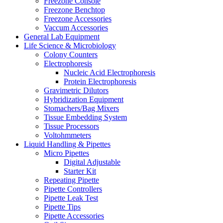
Freezone Console
Freezone Benchtop
Freezone Accessories
Vaccum Accessories
General Lab Equipment
Life Science & Microbiology
Colony Counters
Electrophoresis
Nucleic Acid Electrophoresis
Protein Electrophoresis
Gravimetric Dilutors
Hybridization Equipment
Stomachers/Bag Mixers
Tissue Embedding System
Tissue Processors
Voltohmmeters
Liquid Handling & Pipettes
Micro Pipettes
Digital Adjustable
Starter Kit
Repeating Pipette
Pipette Controllers
Pipette Leak Test
Pipette Tips
Pipette Accessories