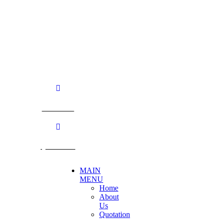
Becthai Bangkok Equipment and Chemical Co., Ltd.
99/9 Moo 2, Salaya-Nakhon Chaisi Road, Maha Sawat,
Phutthamonthon,
Nakhon Pathom. 73170. THAILAND
TEL: +66 3424 5299 FAX: +66 3424 5250
E-mail: mkt@becthai.com
BECTHAI
@becthai
MAIN
MENU
Home
About
Us
Quotation