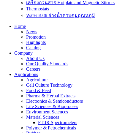
เครื่องกวนสาร Hotplate and Magnetic Stirrers
Thermostats
Water Bath อ่างน้ำควบคุมอุณหภูมิ
Home
News
Promotion
Highlights
Catalog
Company
About Us
Our Quality Standards
Careers
Applications
Agriculture
Cell Culture Technology
Food & Feed
Pharma & Herbal Extracts
Electronics & Semiconductors
Life Sciences & Bioprocess
Environment Sciences
Material Sciences
FT-IR Spectrometers
Polymer & Petrochemicals