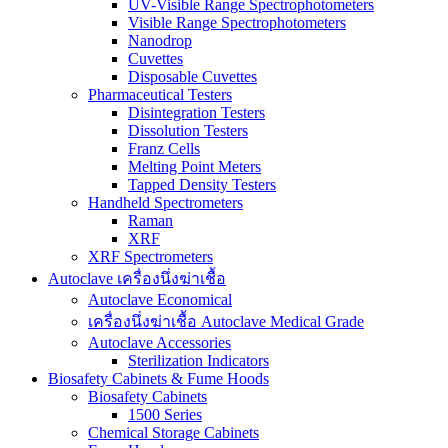
UV-Visible Range Spectrophotometers
Visible Range Spectrophotometers
Nanodrop
Cuvettes
Disposable Cuvettes
Pharmaceutical Testers
Disintegration Testers
Dissolution Testers
Franz Cells
Melting Point Meters
Tapped Density Testers
Handheld Spectrometers
Raman
XRF
XRF Spectrometers
Autoclave เครื่องนึ่งฆ่าเชื้อ
Autoclave Economical
เครื่องนึ่งฆ่าเชื้อ Autoclave Medical Grade
Autoclave Accessories
Sterilization Indicators
Biosafety Cabinets & Fume Hoods
Biosafety Cabinets
1500 Series
Chemical Storage Cabinets