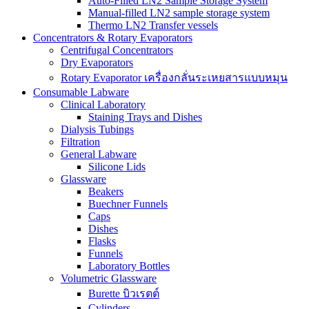
Auto-Filled LN2 Sample Storage System
Manual-filled LN2 sample storage system
Thermo LN2 Transfer vessels
Concentrators & Rotary Evaporators
Centrifugal Concentrators
Dry Evaporators
Rotary Evaporator เครื่องกลั่นระเหยสารแบบหมุน
Consumable Labware
Clinical Laboratory
Staining Trays and Dishes
Dialysis Tubings
Filtration
General Labware
Silicone Lids
Glassware
Beakers
Buechner Funnels
Caps
Dishes
Flasks
Funnels
Laboratory Bottles
Volumetric Glassware
Burette บิวเรตต์
Cylinders