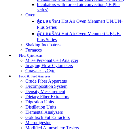
Incubators with forced air convection (IF-Plus
series)
Oven
ตู้อบลมร้อน Hot Air Oven Memmert UN,UN-
Plus Series
ตู้อบลมร้อน Hot Air Oven Memmert UF,UF-
Plus Series
Shaking Incubators
Furnaces
Flow Cytometers
Muse Personal Cell Analyzer
Imaging Flow Cytometers
Guava easyCyte
Food & Feed Analyses
Crude Fiber Apparatus
Decomposition System
Density Measurement
Dietary Fiber Extractors
Digestion Units
Distillation Units
Elemental Analyzers
Goldfisch Fat Extractors
Microdigestor
Modified Atmosphere Testers