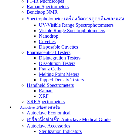
FT-IR Microscopes
Raman Spectrometers
Benchtop NMR
Spectrophotometer เครื่องวัดการดูดกลืนของแสง
UV-Visible Range Spectrophotometers
Visible Range Spectrophotometers
Nanodrop
Cuvettes
Disposable Cuvettes
Pharmaceutical Testers
Disintegration Testers
Dissolution Testers
Franz Cells
Melting Point Meters
Tapped Density Testers
Handheld Spectrometers
Raman
XRF
XRF Spectrometers
Autoclave เครื่องนึ่งฆ่าเชื้อ
Autoclave Economical
เครื่องนึ่งฆ่าเชื้อ Autoclave Medical Grade
Autoclave Accessories
Sterilization Indicators