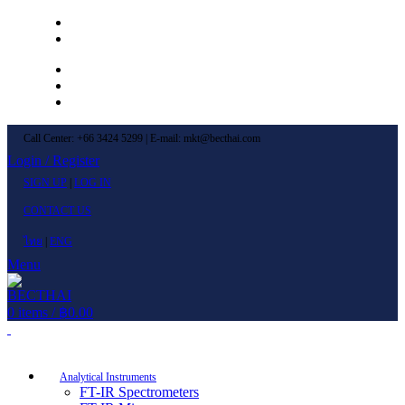
Left Menu 1
Left Menu 2
Newsletter
Contact Us
FAQs
Call Center: +66 3424 5299 | E-mail: mkt@becthai.com
Login / Register
SIGN UP
|
LOG IN
CONTACT US
ไทย
|
ENG
Menu
0
items
/
฿
0.00
Browse Categories
Analytical Instruments
FT-IR Spectrometers