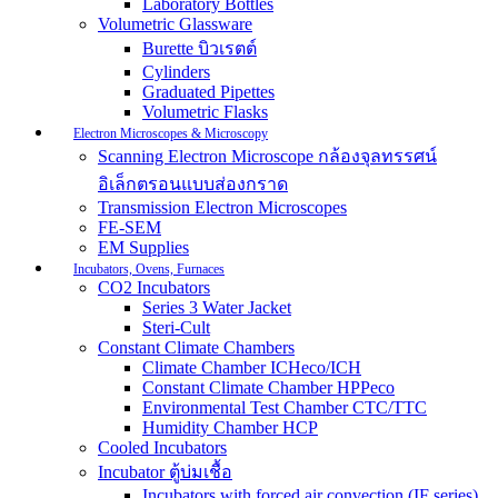
Laboratory Bottles
Volumetric Glassware
Burette บิวเรตต์
Cylinders
Graduated Pipettes
Volumetric Flasks
Electron Microscopes & Microscopy
Scanning Electron Microscope กล้องจุลทรรศน์
อิเล็กตรอนแบบส่องกราด
Transmission Electron Microscopes
FE-SEM
EM Supplies
Incubators, Ovens, Furnaces
CO2 Incubators
Series 3 Water Jacket
Steri-Cult
Constant Climate Chambers
Climate Chamber ICHeco/ICH
Constant Climate Chamber HPPeco
Environmental Test Chamber CTC/TTC
Humidity Chamber HCP
Cooled Incubators
Incubator ตู้บ่มเชื้อ
Incubators with forced air convection (IF series)