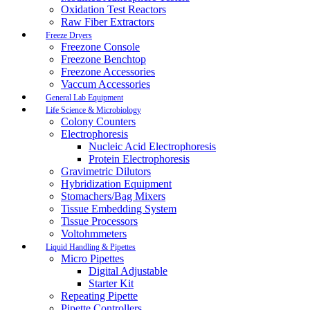
Oxidation Test Reactors
Raw Fiber Extractors
Freeze Dryers
Freezone Console
Freezone Benchtop
Freezone Accessories
Vaccum Accessories
General Lab Equipment
Life Science & Microbiology
Colony Counters
Electrophoresis
Nucleic Acid Electrophoresis
Protein Electrophoresis
Gravimetric Dilutors
Hybridization Equipment
Stomachers/Bag Mixers
Tissue Embedding System
Tissue Processors
Voltohmmeters
Liquid Handling & Pipettes
Micro Pipettes
Digital Adjustable
Starter Kit
Repeating Pipette
Pipette Controllers