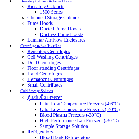
Biosafety Cabinets & Fume Hoods
Biosafety Cabinets
1500 Series
Chemical Storage Cabinets
Fume Hoods
Ducted Fume Hoods
Ductless Fume Hoods
Laminar Air Flow Enclosures
Centrifuge เครื่องปั่นเหวี่ยง
Benchtop Centrifuges
Cell Washing Centrifuges
Dual Centrifuges
Floor-standing Centrifuges
Hand Centrifuges
Hematocrit Centrifuges
Small Centrifuges
Cold Storage Solution
ตู้แช่แข็ง Freezer
Ultra Low Temperature Freezers (-86°C)
Ultra Low Temperature Freezers (-40°C)
Blood Plasma Freezers (-30°C)
High Performance Lab Freezers (-30°C)
Sample Storage Solution
Refrigerators
Blood Bank Refrigerators