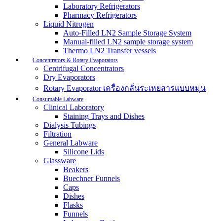
Laboratory Refrigerators
Pharmacy Refrigerators
Liquid Nitrogen
Auto-Filled LN2 Sample Storage System
Manual-filled LN2 sample storage system
Thermo LN2 Transfer vessels
Concentrators & Rotary Evaporators
Centrifugal Concentrators
Dry Evaporators
Rotary Evaporator เครื่องกลั่นระเหยสารแบบหมุน
Consumable Labware
Clinical Laboratory
Staining Trays and Dishes
Dialysis Tubings
Filtration
General Labware
Silicone Lids
Glassware
Beakers
Buechner Funnels
Caps
Dishes
Flasks
Funnels