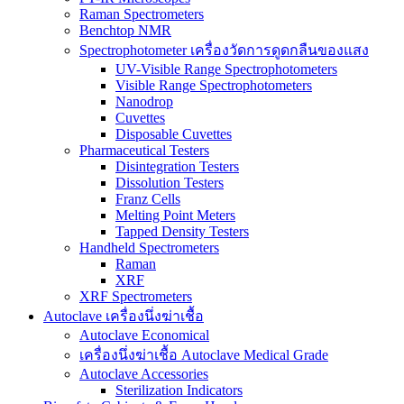
Raman Spectrometers
Benchtop NMR
Spectrophotometer เครื่องวัดการดูดกลืนของแสง
UV-Visible Range Spectrophotometers
Visible Range Spectrophotometers
Nanodrop
Cuvettes
Disposable Cuvettes
Pharmaceutical Testers
Disintegration Testers
Dissolution Testers
Franz Cells
Melting Point Meters
Tapped Density Testers
Handheld Spectrometers
Raman
XRF
XRF Spectrometers
Autoclave เครื่องนึ่งฆ่าเชื้อ
Autoclave Economical
เครื่องนึ่งฆ่าเชื้อ Autoclave Medical Grade
Autoclave Accessories
Sterilization Indicators