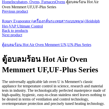
Home
Incubators, Ovens, Furnaces
Ovens
ตู้อบลมร้อน Hot Air
Oven Memmert UF,UF-Plus Series
Previous product
Rotary Evaporator (เครื่องกลั่นระเหยสารแบบหมุน) Heidolph
Hei-VAP Ultimate Control
Back to products
Next product
ตู้อบลมร้อน Hot Air Oven Memmert UN,UN-Plus Series
ตู้อบลมร้อน Hot Air Oven
Memmert UF,UF-Plus Series
The universally applicable lab oven U is Memmert’s classic
appliance for temperature control in science, research and material
tests in industry. The technologically perfected masterpiece made of
high-quality, hygienic, easy-to-clean stainless steel leaves nothing to
be desired in terms of ventilation and control technology,
overtemperature protection and precisely tuned heating technology.