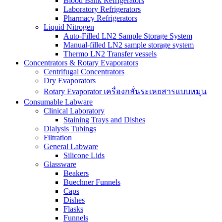
Blood Bank Refrigerators
Laboratory Refrigerators
Pharmacy Refrigerators
Liquid Nitrogen
Auto-Filled LN2 Sample Storage System
Manual-filled LN2 sample storage system
Thermo LN2 Transfer vessels
Concentrators & Rotary Evaporators
Centrifugal Concentrators
Dry Evaporators
Rotary Evaporator เครื่องกลั่นระเหยสารแบบหมุน
Consumable Labware
Clinical Laboratory
Staining Trays and Dishes
Dialysis Tubings
Filtration
General Labware
Silicone Lids
Glassware
Beakers
Buechner Funnels
Caps
Dishes
Flasks
Funnels