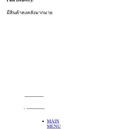
มีสินค้าคงคลังมากมาย
CONTACT US
Becthai Bangkok Equipment and Chemical Co., Ltd.
99/9 Moo 2, Salaya-Nakhon Chaisi Road, Maha Sawat,
Phutthamonthon,
Nakhon Pathom. 73170. THAILAND
TEL: +66 3424 5299 FAX: +66 3424 5250
E-mail: mkt@becthai.com
BECTHAI
@becthai
MAIN
MENU