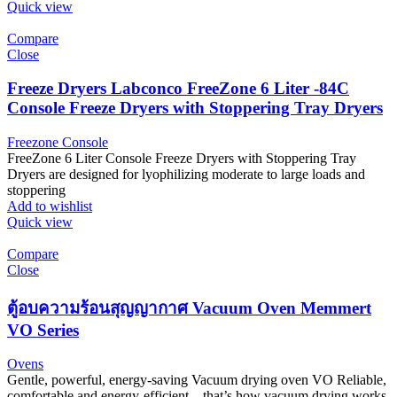
Quick view
Compare
Close
Freeze Dryers Labconco FreeZone 6 Liter -84C
Console Freeze Dryers with Stoppering Tray Dryers
Freezone Console
FreeZone 6 Liter Console Freeze Dryers with Stoppering Tray
Dryers are designed for lyophilizing moderate to large loads and
stoppering
Add to wishlist
Quick view
Compare
Close
ตู้อบความร้อนสุญญากาศ Vacuum Oven Memmert
VO Series
Ovens
Gentle, powerful, energy-saving Vacuum drying oven VO Reliable,
comfortable and energy-efficient – that’s how vacuum drying works