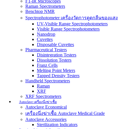
FT-IR Microscopes
Raman Spectrometers
Benchtop NMR
Spectrophotometer เครื่องวัดการดูดกลืนของแสง
UV-Visible Range Spectrophotometers
Visible Range Spectrophotometers
Nanodrop
Cuvettes
Disposable Cuvettes
Pharmaceutical Testers
Disintegration Testers
Dissolution Testers
Franz Cells
Melting Point Meters
Tapped Density Testers
Handheld Spectrometers
Raman
XRF
XRF Spectrometers
Autoclave เครื่องนึ่งฆ่าเชื้อ
Autoclave Economical
เครื่องนึ่งฆ่าเชื้อ Autoclave Medical Grade
Autoclave Accessories
Sterilization Indicators