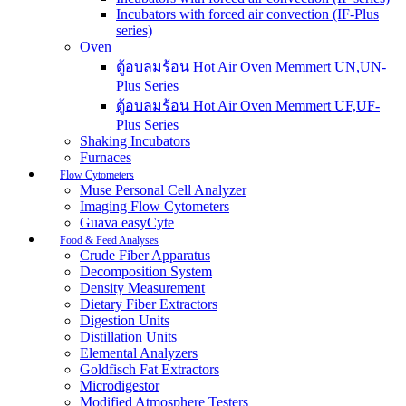
Incubators with forced air convection (IF-Plus
series)
Oven
ตู้อบลมร้อน Hot Air Oven Memmert UN,UN-
Plus Series
ตู้อบลมร้อน Hot Air Oven Memmert UF,UF-
Plus Series
Shaking Incubators
Furnaces
Flow Cytometers
Muse Personal Cell Analyzer
Imaging Flow Cytometers
Guava easyCyte
Food & Feed Analyses
Crude Fiber Apparatus
Decomposition System
Density Measurement
Dietary Fiber Extractors
Digestion Units
Distillation Units
Elemental Analyzers
Goldfisch Fat Extractors
Microdigestor
Modified Atmosphere Testers