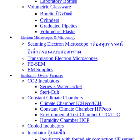
Laboratory Bottles
Volumetric Glassware
Burette บิวเรตต์
Cylinders
Graduated Pipettes
Volumetric Flasks
Electron Microscopes & Microscopy
Scanning Electron Microscope กล้องจุลทรรศน์
อิเล็กตรอนแบบส่องกราด
Transmission Electron Microscopes
FE-SEM
EM Supplies
Incubators, Ovens, Furnaces
CO2 Incubators
Series 3 Water Jacket
Steri-Cult
Constant Climate Chambers
Climate Chamber ICHeco/ICH
Constant Climate Chamber HPPeco
Environmental Test Chamber CTC/TTC
Humidity Chamber HCP
Cooled Incubators
Incubator ตู้บ่มเชื้อ
Incubators with forced air convection (IF series)