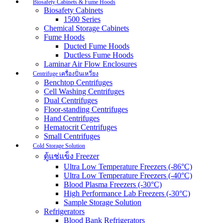
Biosafety Cabinets & Fume Hoods
Biosafety Cabinets
1500 Series
Chemical Storage Cabinets
Fume Hoods
Ducted Fume Hoods
Ductless Fume Hoods
Laminar Air Flow Enclosures
Centrifuge เครื่องปั่นเหวี่ยง
Benchtop Centrifuges
Cell Washing Centrifuges
Dual Centrifuges
Floor-standing Centrifuges
Hand Centrifuges
Hematocrit Centrifuges
Small Centrifuges
Cold Storage Solution
ตู้แช่แข็ง Freezer
Ultra Low Temperature Freezers (-86°C)
Ultra Low Temperature Freezers (-40°C)
Blood Plasma Freezers (-30°C)
High Performance Lab Freezers (-30°C)
Sample Storage Solution
Refrigerators
Blood Bank Refrigerators