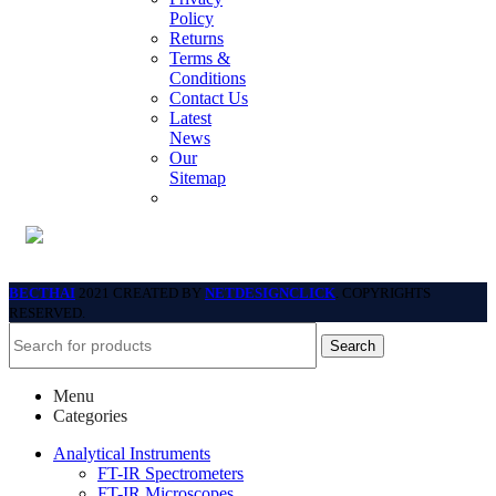
Policy
Returns
Terms &
Conditions
Contact Us
Latest
News
Our
Sitemap
BECTHAI
2021 CREATED BY
NETDESIGNCLICK
. COPYRIGHTS
RESERVED.
Search
Menu
Categories
Analytical Instruments
FT-IR Spectrometers
FT-IR Microscopes