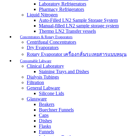
Laboratory Refrigerators
Pharmacy Refrigerators
Liquid Nitrogen
Auto-Filled LN2 Sample Storage System
Manual-filled LN2 sample storage system
Thermo LN2 Transfer vessels
Concentrators & Rotary Evaporators
Centrifugal Concentrators
Dry Evaporators
Rotary Evaporator เครื่องกลั่นระเหยสารแบบหมุน
Consumable Labware
Clinical Laboratory
Staining Trays and Dishes
Dialysis Tubings
Filtration
General Labware
Silicone Lids
Glassware
Beakers
Buechner Funnels
Caps
Dishes
Flasks
Funnels