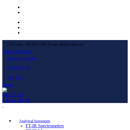
Left Menu 1
Left Menu 2
Newsletter
Contact Us
FAQs
Call Center: +66 3424 5299 | E-mail: mkt@becthai.com
Login / Register
SIGN UP
|
LOG IN
CONTACT US
ไทย
|
ENG
Menu
0
items
/
฿
0.00
Browse Categories
Analytical Instruments
FT-IR Spectrometers