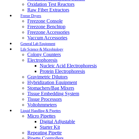
Oxidation Test Reactors
Raw Fiber Extractors
Freeze Dryers
Freezone Console
Freezone Benchtop
Freezone Accessories
Vaccum Accessories
General Lab Equipment
Life Science & Microbiology
Colony Counters
Electrophoresis
Nucleic Acid Electrophoresis
Protein Electrophoresis
Gravimetric Dilutors
Hybridization Equipment
Stomachers/Bag Mixers
Tissue Embedding System
Tissue Processors
Voltohmmeters
Liquid Handling & Pipettes
Micro Pipettes
Digital Adjustable
Starter Kit
Repeating Pipette
Pipette Controllers