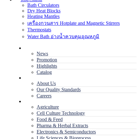
Temp Controls
Bath Circulators
Dry Heat Blocks
Heating Mantles
เครื่องกวนสาร Hotplate and Magnetic Stirrers
Thermostats
Water Bath อ่างน้ำควบคุมอุณหภูมิ
Home
News
Promotion
Highlights
Catalog
Company
About Us
Our Quality Standards
Careers
Applications
Agriculture
Cell Culture Technology
Food & Feed
Pharma & Herbal Extracts
Electronics & Semiconductors
Life Sciences & Bioprocess