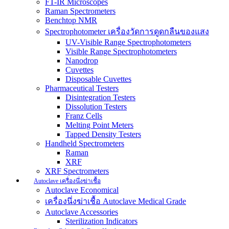
FT-IR Microscopes
Raman Spectrometers
Benchtop NMR
Spectrophotometer เครื่องวัดการดูดกลืนของแสง
UV-Visible Range Spectrophotometers
Visible Range Spectrophotometers
Nanodrop
Cuvettes
Disposable Cuvettes
Pharmaceutical Testers
Disintegration Testers
Dissolution Testers
Franz Cells
Melting Point Meters
Tapped Density Testers
Handheld Spectrometers
Raman
XRF
XRF Spectrometers
Autoclave เครื่องนึ่งฆ่าเชื้อ
Autoclave Economical
เครื่องนึ่งฆ่าเชื้อ Autoclave Medical Grade
Autoclave Accessories
Sterilization Indicators