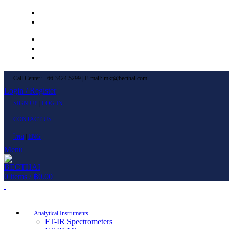
Left Menu 1
Left Menu 2
Newsletter
Contact Us
FAQs
Call Center: +66 3424 5299 | E-mail: mkt@becthai.com
Login / Register
SIGN UP
|
LOG IN
CONTACT US
ไทย
|
ENG
Menu
0
items
/
฿
0.00
Browse Categories
Analytical Instruments
FT-IR Spectrometers