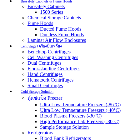
Biosafety Cabinets & Fume Hoods
Biosafety Cabinets
1500 Series
Chemical Storage Cabinets
Fume Hoods
Ducted Fume Hoods
Ductless Fume Hoods
Laminar Air Flow Enclosures
Centrifuge เครื่องปั่นเหวี่ยง
Benchtop Centrifuges
Cell Washing Centrifuges
Dual Centrifuges
Floor-standing Centrifuges
Hand Centrifuges
Hematocrit Centrifuges
Small Centrifuges
Cold Storage Solution
ตู้แช่แข็ง Freezer
Ultra Low Temperature Freezers (-86°C)
Ultra Low Temperature Freezers (-40°C)
Blood Plasma Freezers (-30°C)
High Performance Lab Freezers (-30°C)
Sample Storage Solution
Refrigerators
Blood Bank Refrigerators