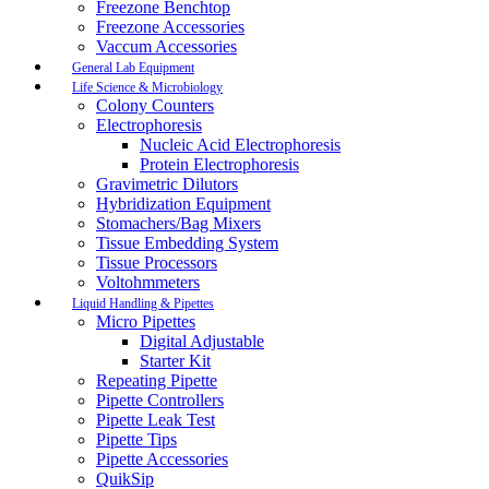
Freezone Benchtop
Freezone Accessories
Vaccum Accessories
General Lab Equipment
Life Science & Microbiology
Colony Counters
Electrophoresis
Nucleic Acid Electrophoresis
Protein Electrophoresis
Gravimetric Dilutors
Hybridization Equipment
Stomachers/Bag Mixers
Tissue Embedding System
Tissue Processors
Voltohmmeters
Liquid Handling & Pipettes
Micro Pipettes
Digital Adjustable
Starter Kit
Repeating Pipette
Pipette Controllers
Pipette Leak Test
Pipette Tips
Pipette Accessories
QuikSip