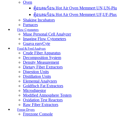
Oven
ตู้อบลมร้อน Hot Air Oven Memmert UN,UN-Plus
ตู้อบลมร้อน Hot Air Oven Memmert UF,UF-Plus 
Shaking Incubators
Furnaces
Flow Cytometers
Muse Personal Cell Analyzer
Imaging Flow Cytometers
Guava easyCyte
Food & Feed Analyses
Crude Fiber Apparatus
Decomposition System
Density Measurement
Dietary Fiber Extractors
Digestion Units
Distillation Units
Elemental Analyzers
Goldfisch Fat Extractors
Microdigestor
Modified Atmosphere Testers
Oxidation Test Reactors
Raw Fiber Extractors
Freeze Dryers
Freezone Console