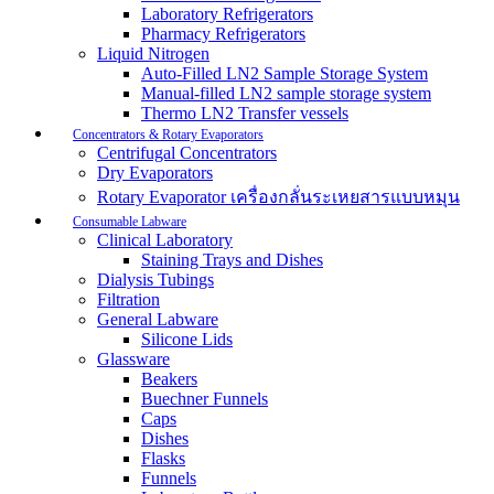
Laboratory Refrigerators
Pharmacy Refrigerators
Liquid Nitrogen
Auto-Filled LN2 Sample Storage System
Manual-filled LN2 sample storage system
Thermo LN2 Transfer vessels
Concentrators & Rotary Evaporators
Centrifugal Concentrators
Dry Evaporators
Rotary Evaporator เครื่องกลั่นระเหยสารแบบหมุน
Consumable Labware
Clinical Laboratory
Staining Trays and Dishes
Dialysis Tubings
Filtration
General Labware
Silicone Lids
Glassware
Beakers
Buechner Funnels
Caps
Dishes
Flasks
Funnels