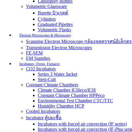
Laboratory Bottles
Volumetric Glassware
Burette บิวเรตต์
Cylinders
Graduated Pipettes
Volumetric Flasks
Electron Microscopes & Microscopy
Scanning Electron Microscope กล้องจุลทรรศน์อิเล็
Transmission Electron Microscopes
FE-SEM
EM Supplies
Incubators, Ovens, Furnaces
CO2 Incubators
Series 3 Water Jacket
Steri-Cult
Constant Climate Chambers
Climate Chamber ICHeco/ICH
Constant Climate Chamber HPPeco
Environmental Test Chamber CTC/TTC
Humidity Chamber HCP
Cooled Incubators
Incubator ตู้บ่มเชื้อ
Incubators with forced air convection (IF series)
Incubators with forced air convection (IF-Plus seri