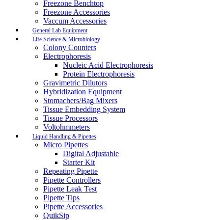
Freezone Benchtop
Freezone Accessories
Vaccum Accessories
General Lab Equipment
Life Science & Microbiology
Colony Counters
Electrophoresis
Nucleic Acid Electrophoresis
Protein Electrophoresis
Gravimetric Dilutors
Hybridization Equipment
Stomachers/Bag Mixers
Tissue Embedding System
Tissue Processors
Voltohmmeters
Liquid Handling & Pipettes
Micro Pipettes
Digital Adjustable
Starter Kit
Repeating Pipette
Pipette Controllers
Pipette Leak Test
Pipette Tips
Pipette Accessories
QuikSip