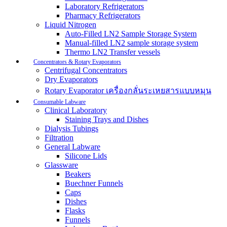
Laboratory Refrigerators
Pharmacy Refrigerators
Liquid Nitrogen
Auto-Filled LN2 Sample Storage System
Manual-filled LN2 sample storage system
Thermo LN2 Transfer vessels
Concentrators & Rotary Evaporators
Centrifugal Concentrators
Dry Evaporators
Rotary Evaporator เครื่องกลั่นระเหยสารแบบหมุน
Consumable Labware
Clinical Laboratory
Staining Trays and Dishes
Dialysis Tubings
Filtration
General Labware
Silicone Lids
Glassware
Beakers
Buechner Funnels
Caps
Dishes
Flasks
Funnels