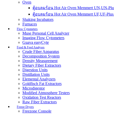
Oven
ตู้อบลมร้อน Hot Air Oven Memmert UN,UN-Plus
ตู้อบลมร้อน Hot Air Oven Memmert UF,UF-Plus 
Shaking Incubators
Furnaces
Flow Cytometers
Muse Personal Cell Analyzer
Imaging Flow Cytometers
Guava easyCyte
Food & Feed Analyses
Crude Fiber Apparatus
Decomposition System
Density Measurement
Dietary Fiber Extractors
Digestion Units
Distillation Units
Elemental Analyzers
Goldfisch Fat Extractors
Microdigestor
Modified Atmosphere Testers
Oxidation Test Reactors
Raw Fiber Extractors
Freeze Dryers
Freezone Console