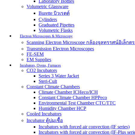
Laboratory Bottles
Volumetric Glassware
Burette บิวเรตต์
Cylinders
Graduated Pipettes
Volumetric Flasks
Electron Microscopes & Microscopy
Scanning Electron Microscope กล้องจุลทรรศน์อิเล็
Transmission Electron Microscopes
FE-SEM
EM Supplies
Incubators, Ovens, Furnaces
CO2 Incubators
Series 3 Water Jacket
Steri-Cult
Constant Climate Chambers
Climate Chamber ICHeco/ICH
Constant Climate Chamber HPPeco
Environmental Test Chamber CTC/TTC
Humidity Chamber HCP
Cooled Incubators
Incubator ตู้บ่มเชื้อ
Incubators with forced air convection (IF series)
Incubators with forced air convection (IF-Plus seri