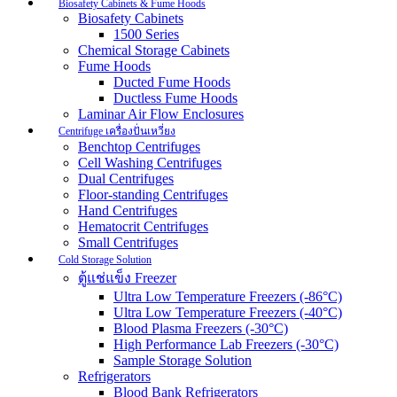
Biosafety Cabinets & Fume Hoods
Biosafety Cabinets
1500 Series
Chemical Storage Cabinets
Fume Hoods
Ducted Fume Hoods
Ductless Fume Hoods
Laminar Air Flow Enclosures
Centrifuge เครื่องปั่นเหวี่ยง
Benchtop Centrifuges
Cell Washing Centrifuges
Dual Centrifuges
Floor-standing Centrifuges
Hand Centrifuges
Hematocrit Centrifuges
Small Centrifuges
Cold Storage Solution
ตู้แช่แข็ง Freezer
Ultra Low Temperature Freezers (-86°C)
Ultra Low Temperature Freezers (-40°C)
Blood Plasma Freezers (-30°C)
High Performance Lab Freezers (-30°C)
Sample Storage Solution
Refrigerators
Blood Bank Refrigerators