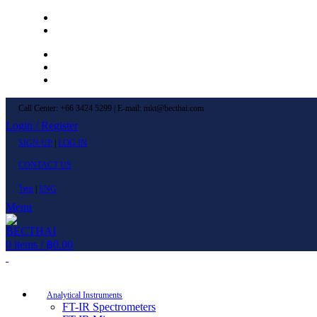
Left Menu 1
Left Menu 2
Newsletter
Contact Us
FAQs
Call Center: +66 3424 5299 | E-mail: mkt@becthai.com
Login / Register
SIGN UP
|
LOG IN
CONTACT US
ไทย
|
ENG
Menu
0
items
/
฿
0.00
Browse Categories
Analytical Instruments
FT-IR Spectrometers