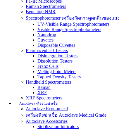
FT-IR Microscopes
Raman Spectrometers
Benchtop NMR
Spectrophotometer เครื่องวัดการดูดกลืนของแสง
UV-Visible Range Spectrophotometers
Visible Range Spectrophotometers
Nanodrop
Cuvettes
Disposable Cuvettes
Pharmaceutical Testers
Disintegration Testers
Dissolution Testers
Franz Cells
Melting Point Meters
Tapped Density Testers
Handheld Spectrometers
Raman
XRF
XRF Spectrometers
Autoclave เครื่องนึ่งฆ่าเชื้อ
Autoclave Economical
เครื่องนึ่งฆ่าเชื้อ Autoclave Medical Grade
Autoclave Accessories
Sterilization Indicators