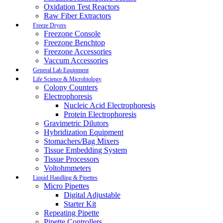
Oxidation Test Reactors
Raw Fiber Extractors
Freeze Dryers
Freezone Console
Freezone Benchtop
Freezone Accessories
Vaccum Accessories
General Lab Equipment
Life Science & Microbiology
Colony Counters
Electrophoresis
Nucleic Acid Electrophoresis
Protein Electrophoresis
Gravimetric Dilutors
Hybridization Equipment
Stomachers/Bag Mixers
Tissue Embedding System
Tissue Processors
Voltohmmeters
Liquid Handling & Pipettes
Micro Pipettes
Digital Adjustable
Starter Kit
Repeating Pipette
Pipette Controllers