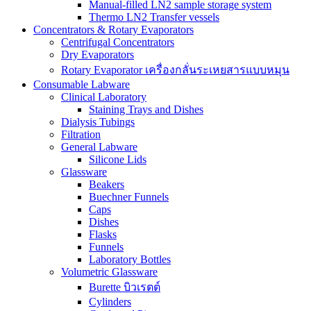
Manual-filled LN2 sample storage system
Thermo LN2 Transfer vessels
Concentrators & Rotary Evaporators
Centrifugal Concentrators
Dry Evaporators
Rotary Evaporator เครื่องกลั่นระเหยสารแบบหมุน
Consumable Labware
Clinical Laboratory
Staining Trays and Dishes
Dialysis Tubings
Filtration
General Labware
Silicone Lids
Glassware
Beakers
Buechner Funnels
Caps
Dishes
Flasks
Funnels
Laboratory Bottles
Volumetric Glassware
Burette บิวเรตต์
Cylinders