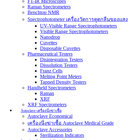
FT-IR Microscopes
Raman Spectrometers
Benchtop NMR
Spectrophotometer เครื่องวัดการดูดกลืนของแสง
UV-Visible Range Spectrophotometers
Visible Range Spectrophotometers
Nanodrop
Cuvettes
Disposable Cuvettes
Pharmaceutical Testers
Disintegration Testers
Dissolution Testers
Franz Cells
Melting Point Meters
Tapped Density Testers
Handheld Spectrometers
Raman
XRF
XRF Spectrometers
Autoclave เครื่องนึ่งฆ่าเชื้อ
Autoclave Economical
เครื่องนึ่งฆ่าเชื้อ Autoclave Medical Grade
Autoclave Accessories
Sterilization Indicators