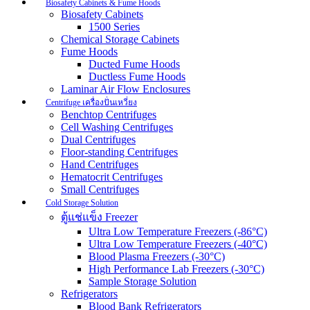
Biosafety Cabinets & Fume Hoods
Biosafety Cabinets
1500 Series
Chemical Storage Cabinets
Fume Hoods
Ducted Fume Hoods
Ductless Fume Hoods
Laminar Air Flow Enclosures
Centrifuge เครื่องปั่นเหวี่ยง
Benchtop Centrifuges
Cell Washing Centrifuges
Dual Centrifuges
Floor-standing Centrifuges
Hand Centrifuges
Hematocrit Centrifuges
Small Centrifuges
Cold Storage Solution
ตู้แช่แข็ง Freezer
Ultra Low Temperature Freezers (-86°C)
Ultra Low Temperature Freezers (-40°C)
Blood Plasma Freezers (-30°C)
High Performance Lab Freezers (-30°C)
Sample Storage Solution
Refrigerators
Blood Bank Refrigerators