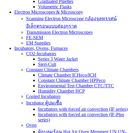
Graduated Pipettes
Volumetric Flasks
Electron Microscopes & Microscopy
Scanning Electron Microscope กล้องจุลทรรศน์
อิเล็กตรอนแบบส่องกราด
Transmission Electron Microscopes
FE-SEM
EM Supplies
Incubators, Ovens, Furnaces
CO2 Incubators
Series 3 Water Jacket
Steri-Cult
Constant Climate Chambers
Climate Chamber ICHeco/ICH
Constant Climate Chamber HPPeco
Environmental Test Chamber CTC/TTC
Humidity Chamber HCP
Cooled Incubators
Incubator ตู้บ่มเชื้อ
Incubators with forced air convection (IF series)
Incubators with forced air convection (IF-Plus
series)
Oven
ตู้อบลมร้อน Hot Air Oven Memmert UN,UN-