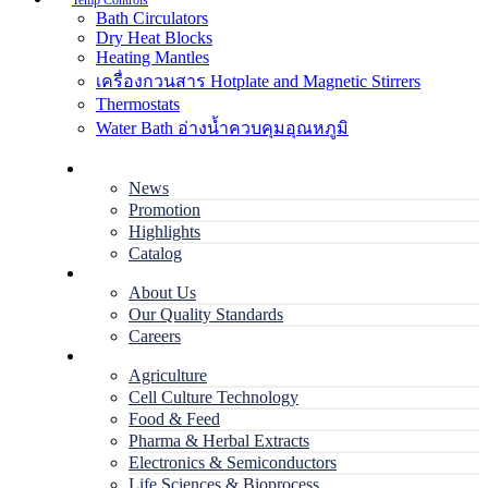
Temp Controls
Bath Circulators
Dry Heat Blocks
Heating Mantles
เครื่องกวนสาร Hotplate and Magnetic Stirrers
Thermostats
Water Bath อ่างน้ำควบคุมอุณหภูมิ
Home
News
Promotion
Highlights
Catalog
Company
About Us
Our Quality Standards
Careers
Applications
Agriculture
Cell Culture Technology
Food & Feed
Pharma & Herbal Extracts
Electronics & Semiconductors
Life Sciences & Bioprocess