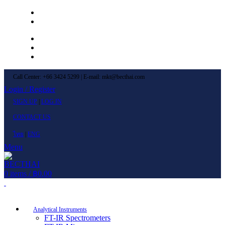
Left Menu 1
Left Menu 2
Newsletter
Contact Us
FAQs
Call Center: +66 3424 5299 | E-mail: mkt@becthai.com
Login / Register
SIGN UP
|
LOG IN
CONTACT US
ไทย
|
ENG
Menu
0
items
/
฿
0.00
Browse Categories
Analytical Instruments
FT-IR Spectrometers