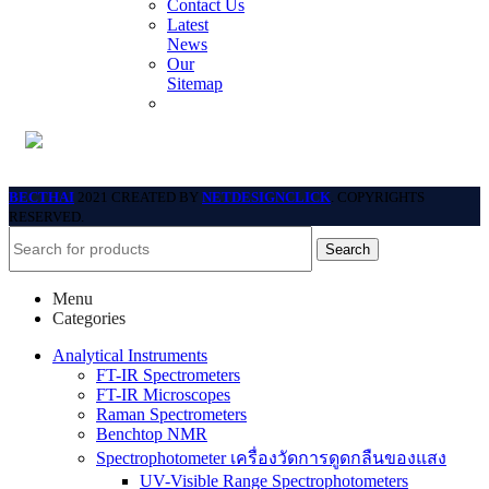
Contact Us
Latest
News
Our
Sitemap
BECTHAI
2021 CREATED BY
NETDESIGNCLICK
. COPYRIGHTS
RESERVED.
Search
Menu
Categories
Analytical Instruments
FT-IR Spectrometers
FT-IR Microscopes
Raman Spectrometers
Benchtop NMR
Spectrophotometer เครื่องวัดการดูดกลืนของแสง
UV-Visible Range Spectrophotometers