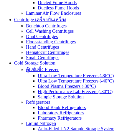
Ducted Fume Hoods
Ductless Fume Hoods
Laminar Air Flow Enclosures
Centrifuge เครื่องปั่นเหวี่ยง
Benchtop Centrifuges
Cell Washing Centrifuges
Dual Centrifuges
Floor-standing Centrifuges
Hand Centrifuges
Hematocrit Centrifuges
Small Centrifuges
Cold Storage Solution
ตู้แช่แข็ง Freezer
Ultra Low Temperature Freezers (-86°C)
Ultra Low Temperature Freezers (-40°C)
Blood Plasma Freezers (-30°C)
High Performance Lab Freezers (-30°C)
Sample Storage Solution
Refrigerators
Blood Bank Refrigerators
Laboratory Refrigerators
Pharmacy Refrigerators
Liquid Nitrogen
Auto-Filled LN2 Sample Storage System