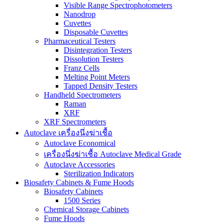
Visible Range Spectrophotometers
Nanodrop
Cuvettes
Disposable Cuvettes
Pharmaceutical Testers
Disintegration Testers
Dissolution Testers
Franz Cells
Melting Point Meters
Tapped Density Testers
Handheld Spectrometers
Raman
XRF
XRF Spectrometers
Autoclave เครื่องนึ่งฆ่าเชื้อ
Autoclave Economical
เครื่องนึ่งฆ่าเชื้อ Autoclave Medical Grade
Autoclave Accessories
Sterilization Indicators
Biosafety Cabinets & Fume Hoods
Biosafety Cabinets
1500 Series
Chemical Storage Cabinets
Fume Hoods