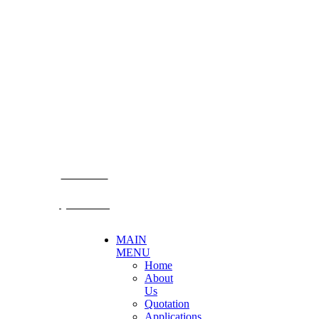
CONTACT US
Becthai Bangkok Equipment and Chemical Co., Ltd.
99/9 Moo 2, Salaya-Nakhon Chaisi Road, Maha Sawat,
Phutthamonthon,
Nakhon Pathom. 73170. THAILAND
TEL: +66 3424 5299 FAX: +66 3424 5250
E-mail: mkt@becthai.com
BECTHAI
@becthai
MAIN
MENU
Home
About
Us
Quotation
Applications