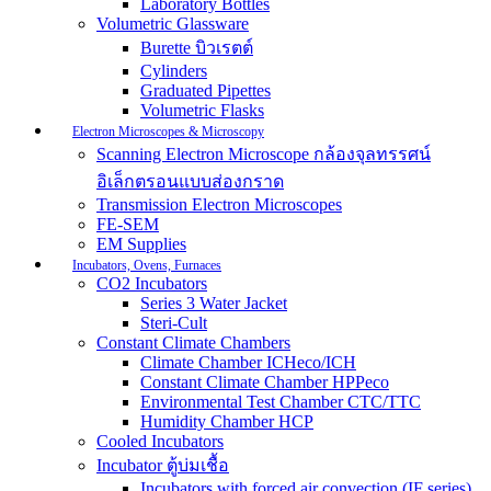
Laboratory Bottles
Volumetric Glassware
Burette บิวเรตต์
Cylinders
Graduated Pipettes
Volumetric Flasks
Electron Microscopes & Microscopy
Scanning Electron Microscope กล้องจุลทรรศน์
อิเล็กตรอนแบบส่องกราด
Transmission Electron Microscopes
FE-SEM
EM Supplies
Incubators, Ovens, Furnaces
CO2 Incubators
Series 3 Water Jacket
Steri-Cult
Constant Climate Chambers
Climate Chamber ICHeco/ICH
Constant Climate Chamber HPPeco
Environmental Test Chamber CTC/TTC
Humidity Chamber HCP
Cooled Incubators
Incubator ตู้บ่มเชื้อ
Incubators with forced air convection (IF series)