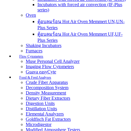
Incubators with forced air convection (IF-Plus
series)
Oven
ตู้อบลมร้อน Hot Air Oven Memmert UN,UN-
Plus Series
ตู้อบลมร้อน Hot Air Oven Memmert UF,UF-
Plus Series
Shaking Incubators
Furnaces
Flow Cytometers
Muse Personal Cell Analyzer
Imaging Flow Cytometers
Guava easyCyte
Food & Feed Analyses
Crude Fiber Apparatus
Decomposition System
Density Measurement
Dietary Fiber Extractors
Digestion Units
Distillation Units
Elemental Analyzers
Goldfisch Fat Extractors
Microdigestor
Modified Atmosphere Testers