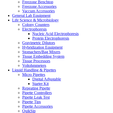
Freezone Benchtop
Freezone Accessories
Vaccum Accessories
General Lab Equipment
Life Science & Microbiology
Colony Counters
Electrophoresis
Nucleic Acid Electrophoresis
Protein Electrophoresis
Gravimetric Dilutors
Hybridization Equipment
Stomachers/Bag Mixers
Tissue Embedding System
Tissue Processors
Voltohmmeters
Liquid Handling & Pipettes
Micro Pipettes
Digital Adjustable
Starter Kit
Repeating Pipette
Pipette Controllers
Pipette Leak Test
Pipette Tips
Pipette Accessories
QuikSip