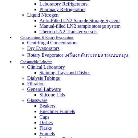
Laboratory Refrigerators
Pharmacy Refrigerators
Liquid Nitrogen
Auto-Filled LN2 Sample Storage System
Manual-filled LN2 sample storage system
Thermo LN2 Transfer vessels
Concentrators & Rotary Evaporators
Centrifugal Concentrators
Dry Evaporators
Rotary Evaporator เครื่องกลั่นระเหยสารแบบหมุน
Consumable Labware
Clinical Laboratory
Staining Trays and Dishes
Dialysis Tubings
Filtration
General Labware
Silicone Lids
Glassware
Beakers
Buechner Funnels
Caps
Dishes
Flasks
Funnels