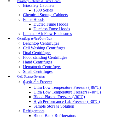
Biosafety Cabinets & Fume Hoods
Biosafety Cabinets
1500 Series
Chemical Storage Cabinets
Fume Hoods
Ducted Fume Hoods
Ductless Fume Hoods
Laminar Air Flow Enclosures
Centrifuge เครื่องปั่นเหวี่ยง
Benchtop Centrifuges
Cell Washing Centrifuges
Dual Centrifuges
Floor-standing Centrifuges
Hand Centrifuges
Hematocrit Centrifuges
Small Centrifuges
Cold Storage Solution
ตู้แช่แข็ง Freezer
Ultra Low Temperature Freezers (-86°C)
Ultra Low Temperature Freezers (-40°C)
Blood Plasma Freezers (-30°C)
High Performance Lab Freezers (-30°C)
Sample Storage Solution
Refrigerators
Blood Bank Refrigerators