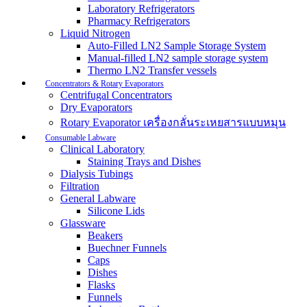
Laboratory Refrigerators
Pharmacy Refrigerators
Liquid Nitrogen
Auto-Filled LN2 Sample Storage System
Manual-filled LN2 sample storage system
Thermo LN2 Transfer vessels
Concentrators & Rotary Evaporators
Centrifugal Concentrators
Dry Evaporators
Rotary Evaporator เครื่องกลั่นระเหยสารแบบหมุน
Consumable Labware
Clinical Laboratory
Staining Trays and Dishes
Dialysis Tubings
Filtration
General Labware
Silicone Lids
Glassware
Beakers
Buechner Funnels
Caps
Dishes
Flasks
Funnels