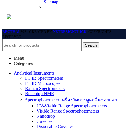
Sitemap
BECTHAI
2021 CREATED BY
NETDESIGNCLICK
. COPYRIGHTS
RESERVED.
Search
Menu
Categories
Analytical Instruments
FT-IR Spectrometers
FT-IR Microscopes
Raman Spectrometers
Benchtop NMR
Spectrophotometer เครื่องวัดการดูดกลืนของแสง
UV-Visible Range Spectrophotometers
Visible Range Spectrophotometers
Nanodrop
Cuvettes
Disposable Cuvettes