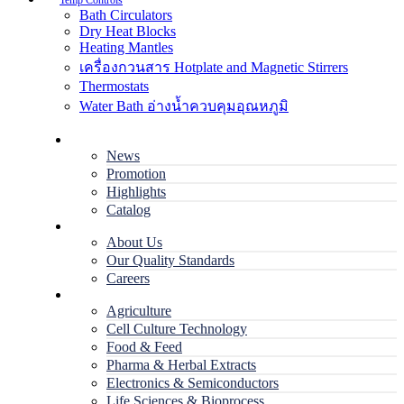
Temp Controls
Bath Circulators
Dry Heat Blocks
Heating Mantles
เครื่องกวนสาร Hotplate and Magnetic Stirrers
Thermostats
Water Bath อ่างน้ำควบคุมอุณหภูมิ
Home
News
Promotion
Highlights
Catalog
Company
About Us
Our Quality Standards
Careers
Applications
Agriculture
Cell Culture Technology
Food & Feed
Pharma & Herbal Extracts
Electronics & Semiconductors
Life Sciences & Bioprocess