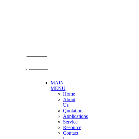
Becthai Bangkok Equipment and Chemical Co., Ltd.
99/9 Moo 2, Salaya-Nakhon Chaisi Road, Maha Sawat,
Phutthamonthon,
Nakhon Pathom. 73170. THAILAND
TEL: +66 3424 5299 FAX: +66 3424 5250
E-mail: mkt@becthai.com
BECTHAI
@becthai
MAIN
MENU
Home
About
Us
Quotation
Applications
Service
Resource
Contact
Us