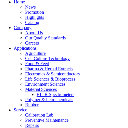
Home
News
Promotion
Highlights
Catalog
Company
About Us
Our Quality Standards
Careers
Applications
Agriculture
Cell Culture Technology
Food & Feed
Pharma & Herbal Extracts
Electronics & Semiconductors
Life Sciences & Bioprocess
Environment Sciences
Material Sciences
FT-IR Spectrometers
Polymer & Petrochemicals
Rubber
Service
Calibration Lab
Preventive Maintenance
Repairs