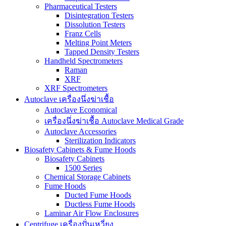
Pharmaceutical Testers
Disintegration Testers
Dissolution Testers
Franz Cells
Melting Point Meters
Tapped Density Testers
Handheld Spectrometers
Raman
XRF
XRF Spectrometers
Autoclave เครื่องนึ่งฆ่าเชื้อ
Autoclave Economical
เครื่องนึ่งฆ่าเชื้อ Autoclave Medical Grade
Autoclave Accessories
Sterilization Indicators
Biosafety Cabinets & Fume Hoods
Biosafety Cabinets
1500 Series
Chemical Storage Cabinets
Fume Hoods
Ducted Fume Hoods
Ductless Fume Hoods
Laminar Air Flow Enclosures
Centrifuge เครื่องปั่นเหวี่ยง