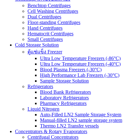
Benchtop Centrifuges
Cell Washing Centrifuges
Dual Centrifuges
Floor-standing Centrifuges
Hand Centrifuges
Hematocrit Centrifuges
Small Centrifuges
Cold Storage Solution
ตู้แช่แข็ง Freezer
Ultra Low Temperature Freezers (-86°C)
Ultra Low Temperature Freezers (-40°C)
Blood Plasma Freezers (-30°C)
High Performance Lab Freezers (-30°C)
Sample Storage Solution
Refrigerators
Blood Bank Refrigerators
Laboratory Refrigerators
Pharmacy Refrigerators
Liquid Nitrogen
Auto-Filled LN2 Sample Storage System
Manual-filled LN2 sample storage system
Thermo LN2 Transfer vessels
Concentrators & Rotary Evaporators
Centrifugal Concentrators