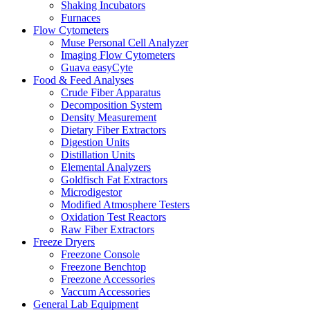
Shaking Incubators
Furnaces
Flow Cytometers
Muse Personal Cell Analyzer
Imaging Flow Cytometers
Guava easyCyte
Food & Feed Analyses
Crude Fiber Apparatus
Decomposition System
Density Measurement
Dietary Fiber Extractors
Digestion Units
Distillation Units
Elemental Analyzers
Goldfisch Fat Extractors
Microdigestor
Modified Atmosphere Testers
Oxidation Test Reactors
Raw Fiber Extractors
Freeze Dryers
Freezone Console
Freezone Benchtop
Freezone Accessories
Vaccum Accessories
General Lab Equipment