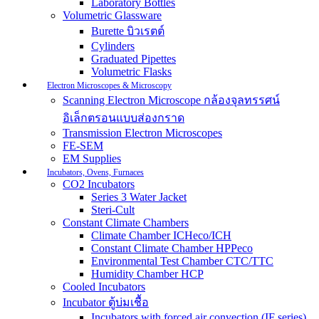
Laboratory Bottles
Volumetric Glassware
Burette บิวเรตต์
Cylinders
Graduated Pipettes
Volumetric Flasks
Electron Microscopes & Microscopy
Scanning Electron Microscope กล้องจุลทรรศน์
อิเล็กตรอนแบบส่องกราด
Transmission Electron Microscopes
FE-SEM
EM Supplies
Incubators, Ovens, Furnaces
CO2 Incubators
Series 3 Water Jacket
Steri-Cult
Constant Climate Chambers
Climate Chamber ICHeco/ICH
Constant Climate Chamber HPPeco
Environmental Test Chamber CTC/TTC
Humidity Chamber HCP
Cooled Incubators
Incubator ตู้บ่มเชื้อ
Incubators with forced air convection (IF series)