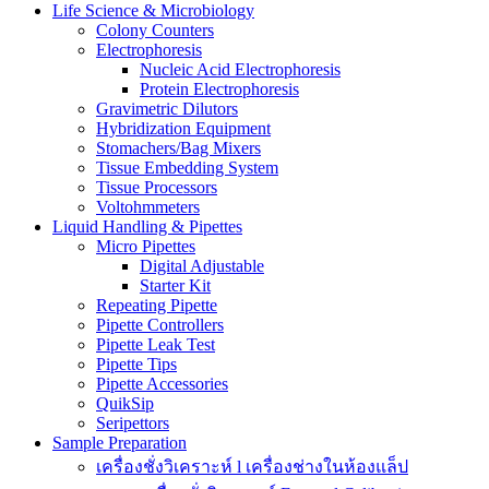
Life Science & Microbiology
Colony Counters
Electrophoresis
Nucleic Acid Electrophoresis
Protein Electrophoresis
Gravimetric Dilutors
Hybridization Equipment
Stomachers/Bag Mixers
Tissue Embedding System
Tissue Processors
Voltohmmeters
Liquid Handling & Pipettes
Micro Pipettes
Digital Adjustable
Starter Kit
Repeating Pipette
Pipette Controllers
Pipette Leak Test
Pipette Tips
Pipette Accessories
QuikSip
Seripettors
Sample Preparation
เครื่องชั่งวิเคราะห์ l เครื่องช่างในห้องแล็ป