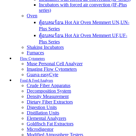
Incubators with forced air convection (IF-Plus
series)
Oven
ตู้อบลมร้อน Hot Air Oven Memmert UN,UN-
Plus Series
ตู้อบลมร้อน Hot Air Oven Memmert UF,UF-
Plus Series
Shaking Incubators
Furnaces
Flow Cytometers
Muse Personal Cell Analyzer
Imaging Flow Cytometers
Guava easyCyte
Food & Feed Analyses
Crude Fiber Apparatus
Decomposition System
Density Measurement
Dietary Fiber Extractors
Digestion Units
Distillation Units
Elemental Analyzers
Goldfisch Fat Extractors
Microdigestor
Modified Atmosphere Testers