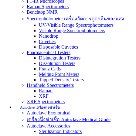
FT-IR Microscopes
Raman Spectrometers
Benchtop NMR
Spectrophotometer เครื่องวัดการดูดกลืนของแสง
UV-Visible Range Spectrophotometers
Visible Range Spectrophotometers
Nanodrop
Cuvettes
Disposable Cuvettes
Pharmaceutical Testers
Disintegration Testers
Dissolution Testers
Franz Cells
Melting Point Meters
Tapped Density Testers
Handheld Spectrometers
Raman
XRF
XRF Spectrometers
Autoclave เครื่องนึ่งฆ่าเชื้อ
Autoclave Economical
เครื่องนึ่งฆ่าเชื้อ Autoclave Medical Grade
Autoclave Accessories
Sterilization Indicators