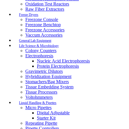
Oxidation Test Reactors
Raw Fiber Extractors
Freeze Dryers
Freezone Console
Freezone Benchtop
Freezone Accessories
Vaccum Accessories
General Lab Equipment
Life Science & Microbiology
Colony Counters
Electrophoresis
Nucleic Acid Electrophoresis
Protein Electrophoresis
Gravimetric Dilutors
Hybridization Equipment
Stomachers/Bag Mixers
Tissue Embedding System
Tissue Processors
Voltohmmeters
Liquid Handling & Pipettes
Micro Pipettes
Digital Adjustable
Starter Kit
Repeating Pipette
Pipette Controllers