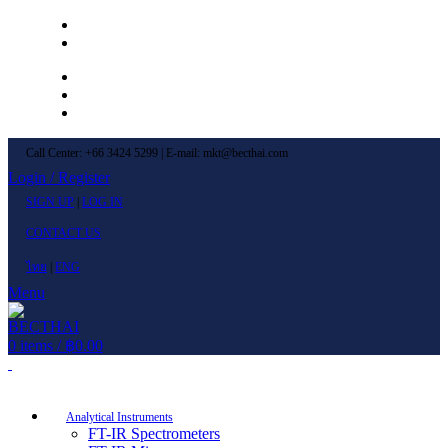
Left Menu 1
Left Menu 2
Newsletter
Contact Us
FAQs
Call Center: +66 3424 5299 | E-mail: mkt@becthai.com
Login / Register
SIGN UP
|
LOG IN
CONTACT US
ไทย
|
ENG
Menu
0
items
/
฿
0.00
Browse Categories
Analytical Instruments
FT-IR Spectrometers