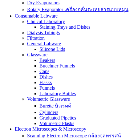
Dry Evaporators
Rotary Evaporator เครื่องกลั่นระเหยสารแบบหมุน
Consumable Labware
Clinical Laboratory
Staining Trays and Dishes
Dialysis Tubings
Filtration
General Labware
Silicone Lids
Glassware
Beakers
Buechner Funnels
Caps
Dishes
Flasks
Funnels
Laboratory Bottles
Volumetric Glassware
Burette บิวเรตต์
Cylinders
Graduated Pipettes
Volumetric Flasks
Electron Microscopes & Microscopy
Scanning Electron Microscope กล้องจุลทรรศน์