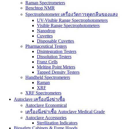
Raman Spectrometers
Benchtop NMR
Spectrophotometer เครื่องวัดการดูดกลืนของแสง
UV-Visible Range Spectrophotometers
Visible Range Spectrophotometers
Nanodrop
Cuvettes
Disposable Cuvettes
Pharmaceutical Testers
Disintegration Testers
Dissolution Testers
Franz Cells
Melting Point Meters
Tapped Density Testers
Handheld Spectrometers
Raman
XRF
XRF Spectrometers
Autoclave เครื่องนึ่งฆ่าเชื้อ
Autoclave Economical
เครื่องนึ่งฆ่าเชื้อ Autoclave Medical Grade
Autoclave Accessories
Sterilization Indicators
Biosafety Cabinets & Fume Hoods