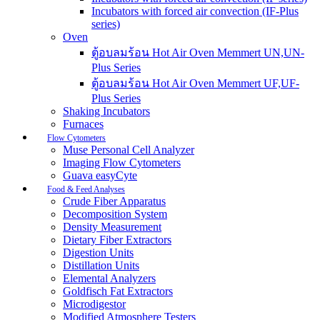
Incubators with forced air convection (IF-Plus
series)
Oven
ตู้อบลมร้อน Hot Air Oven Memmert UN,UN-
Plus Series
ตู้อบลมร้อน Hot Air Oven Memmert UF,UF-
Plus Series
Shaking Incubators
Furnaces
Flow Cytometers
Muse Personal Cell Analyzer
Imaging Flow Cytometers
Guava easyCyte
Food & Feed Analyses
Crude Fiber Apparatus
Decomposition System
Density Measurement
Dietary Fiber Extractors
Digestion Units
Distillation Units
Elemental Analyzers
Goldfisch Fat Extractors
Microdigestor
Modified Atmosphere Testers