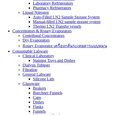
Laboratory Refrigerators
Pharmacy Refrigerators
Liquid Nitrogen
Auto-Filled LN2 Sample Storage System
Manual-filled LN2 sample storage system
Thermo LN2 Transfer vessels
Concentrators & Rotary Evaporators
Centrifugal Concentrators
Dry Evaporators
Rotary Evaporator เครื่องกลั่นระเหยสารแบบหมุน
Consumable Labware
Clinical Laboratory
Staining Trays and Dishes
Dialysis Tubings
Filtration
General Labware
Silicone Lids
Glassware
Beakers
Buechner Funnels
Caps
Dishes
Flasks
Funnels