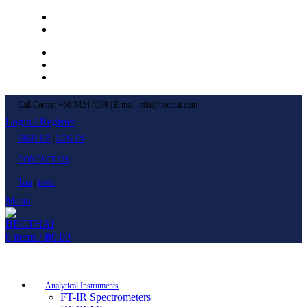
Left Menu 1
Left Menu 2
Newsletter
Contact Us
FAQs
Call Center: +66 3424 5299 | E-mail: mkt@becthai.com
Login / Register
SIGN UP
|
LOG IN
CONTACT US
ไทย
|
ENG
Menu
0
items
/
฿
0.00
Browse Categories
Analytical Instruments
FT-IR Spectrometers