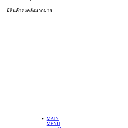
มีสินค้าคงคลังมากมาย
CONTACT US
Becthai Bangkok Equipment and Chemical Co., Ltd.
99/9 Moo 2, Salaya-Nakhon Chaisi Road, Maha Sawat,
Phutthamonthon,
Nakhon Pathom. 73170. THAILAND
TEL: +66 3424 5299 FAX: +66 3424 5250
E-mail: mkt@becthai.com
BECTHAI
@becthai
MAIN
MENU