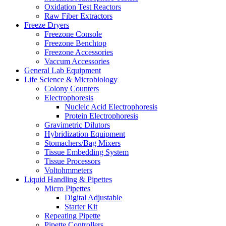
Oxidation Test Reactors
Raw Fiber Extractors
Freeze Dryers
Freezone Console
Freezone Benchtop
Freezone Accessories
Vaccum Accessories
General Lab Equipment
Life Science & Microbiology
Colony Counters
Electrophoresis
Nucleic Acid Electrophoresis
Protein Electrophoresis
Gravimetric Dilutors
Hybridization Equipment
Stomachers/Bag Mixers
Tissue Embedding System
Tissue Processors
Voltohmmeters
Liquid Handling & Pipettes
Micro Pipettes
Digital Adjustable
Starter Kit
Repeating Pipette
Pipette Controllers