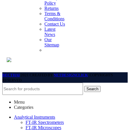
Policy
Returns
Terms &
Conditions
Contact Us
Latest
News
Our
Sitemap
BECTHAI
2021 CREATED BY
NETDESIGNCLICK
. COPYRIGHTS
RESERVED.
Search
Menu
Categories
Analytical Instruments
FT-IR Spectrometers
FT-IR Microscopes