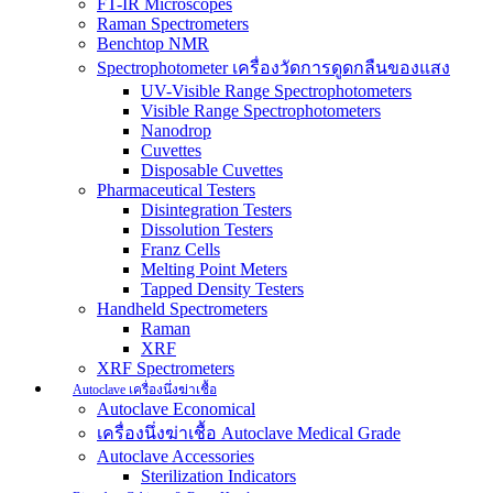
FT-IR Microscopes
Raman Spectrometers
Benchtop NMR
Spectrophotometer เครื่องวัดการดูดกลืนของแสง
UV-Visible Range Spectrophotometers
Visible Range Spectrophotometers
Nanodrop
Cuvettes
Disposable Cuvettes
Pharmaceutical Testers
Disintegration Testers
Dissolution Testers
Franz Cells
Melting Point Meters
Tapped Density Testers
Handheld Spectrometers
Raman
XRF
XRF Spectrometers
Autoclave เครื่องนึ่งฆ่าเชื้อ
Autoclave Economical
เครื่องนึ่งฆ่าเชื้อ Autoclave Medical Grade
Autoclave Accessories
Sterilization Indicators