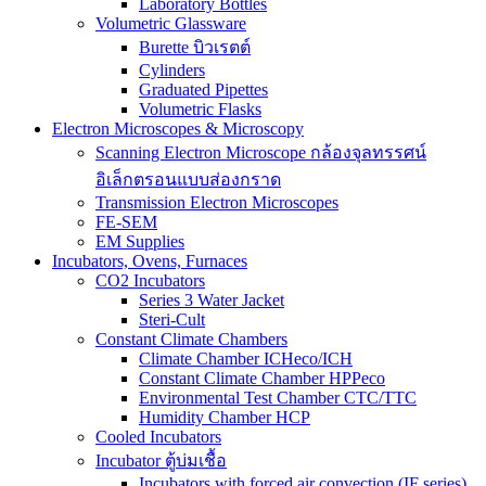
Laboratory Bottles
Volumetric Glassware
Burette บิวเรตต์
Cylinders
Graduated Pipettes
Volumetric Flasks
Electron Microscopes & Microscopy
Scanning Electron Microscope กล้องจุลทรรศน์
อิเล็กตรอนแบบส่องกราด
Transmission Electron Microscopes
FE-SEM
EM Supplies
Incubators, Ovens, Furnaces
CO2 Incubators
Series 3 Water Jacket
Steri-Cult
Constant Climate Chambers
Climate Chamber ICHeco/ICH
Constant Climate Chamber HPPeco
Environmental Test Chamber CTC/TTC
Humidity Chamber HCP
Cooled Incubators
Incubator ตู้บ่มเชื้อ
Incubators with forced air convection (IF series)