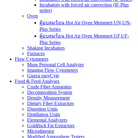
Incubators with forced air convection (IF-Plus
series)
Oven
ตู้อบลมร้อน Hot Air Oven Memmert UN,UN-
Plus Series
ตู้อบลมร้อน Hot Air Oven Memmert UF,UF-
Plus Series
Shaking Incubators
Furnaces
Flow Cytometers
Muse Personal Cell Analyzer
Imaging Flow Cytometers
Guava easyCyte
Food & Feed Analyses
Crude Fiber Apparatus
Decomposition System
Density Measurement
Dietary Fiber Extractors
Digestion Units
Distillation Units
Elemental Analyzers
Goldfisch Fat Extractors
Microdigestor
Modified Atmosphere Testers