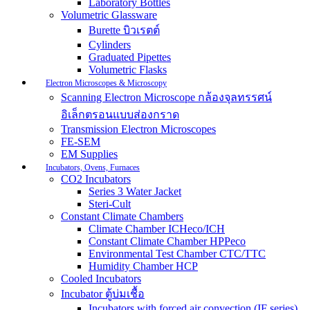
Laboratory Bottles
Volumetric Glassware
Burette บิวเรตต์
Cylinders
Graduated Pipettes
Volumetric Flasks
Electron Microscopes & Microscopy
Scanning Electron Microscope กล้องจุลทรรศน์
อิเล็กตรอนแบบส่องกราด
Transmission Electron Microscopes
FE-SEM
EM Supplies
Incubators, Ovens, Furnaces
CO2 Incubators
Series 3 Water Jacket
Steri-Cult
Constant Climate Chambers
Climate Chamber ICHeco/ICH
Constant Climate Chamber HPPeco
Environmental Test Chamber CTC/TTC
Humidity Chamber HCP
Cooled Incubators
Incubator ตู้บ่มเชื้อ
Incubators with forced air convection (IF series)