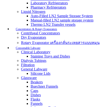
Laboratory Refrigerators
Pharmacy Refrigerators
Liquid Nitrogen
Auto-Filled LN2 Sample Storage System
Manual-filled LN2 sample storage system
Thermo LN2 Transfer vessels
Concentrators & Rotary Evaporators
Centrifugal Concentrators
Dry Evaporators
Rotary Evaporator เครื่องกลั่นระเหยสารแบบหมุน
Consumable Labware
Clinical Laboratory
Staining Trays and Dishes
Dialysis Tubings
Filtration
General Labware
Silicone Lids
Glassware
Beakers
Buechner Funnels
Caps
Dishes
Flasks
Funnels