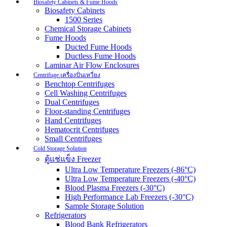
Biosafety Cabinets & Fume Hoods
Biosafety Cabinets
1500 Series
Chemical Storage Cabinets
Fume Hoods
Ducted Fume Hoods
Ductless Fume Hoods
Laminar Air Flow Enclosures
Centrifuge เครื่องปั่นเหวี่ยง
Benchtop Centrifuges
Cell Washing Centrifuges
Dual Centrifuges
Floor-standing Centrifuges
Hand Centrifuges
Hematocrit Centrifuges
Small Centrifuges
Cold Storage Solution
ตู้แช่แข็ง Freezer
Ultra Low Temperature Freezers (-86°C)
Ultra Low Temperature Freezers (-40°C)
Blood Plasma Freezers (-30°C)
High Performance Lab Freezers (-30°C)
Sample Storage Solution
Refrigerators
Blood Bank Refrigerators