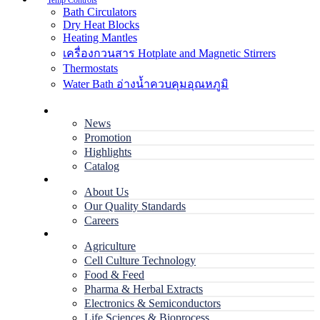
Temp Controls
Bath Circulators
Dry Heat Blocks
Heating Mantles
เครื่องกวนสาร Hotplate and Magnetic Stirrers
Thermostats
Water Bath อ่างน้ำควบคุมอุณหภูมิ
Home
News
Promotion
Highlights
Catalog
Company
About Us
Our Quality Standards
Careers
Applications
Agriculture
Cell Culture Technology
Food & Feed
Pharma & Herbal Extracts
Electronics & Semiconductors
Life Sciences & Bioprocess