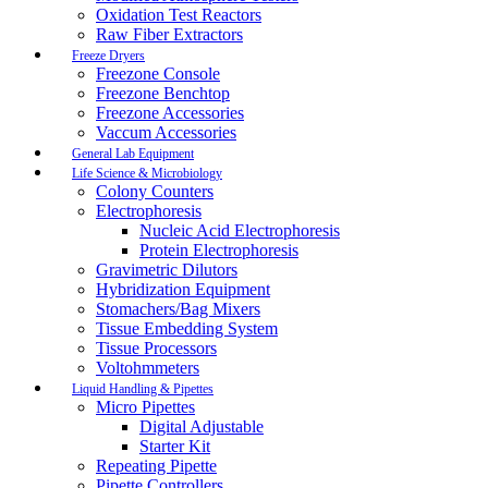
Oxidation Test Reactors
Raw Fiber Extractors
Freeze Dryers
Freezone Console
Freezone Benchtop
Freezone Accessories
Vaccum Accessories
General Lab Equipment
Life Science & Microbiology
Colony Counters
Electrophoresis
Nucleic Acid Electrophoresis
Protein Electrophoresis
Gravimetric Dilutors
Hybridization Equipment
Stomachers/Bag Mixers
Tissue Embedding System
Tissue Processors
Voltohmmeters
Liquid Handling & Pipettes
Micro Pipettes
Digital Adjustable
Starter Kit
Repeating Pipette
Pipette Controllers