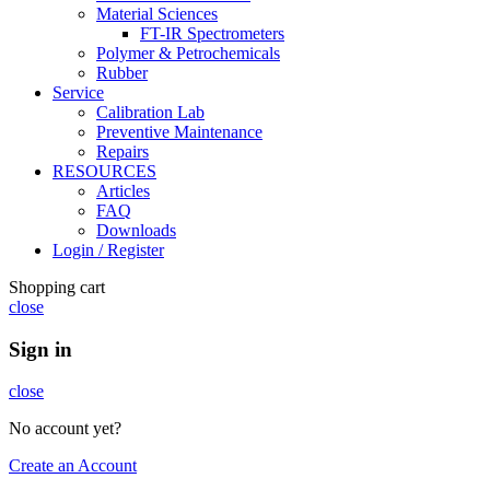
Material Sciences
FT-IR Spectrometers
Polymer & Petrochemicals
Rubber
Service
Calibration Lab
Preventive Maintenance
Repairs
RESOURCES
Articles
FAQ
Downloads
Login / Register
Shopping cart
close
Sign in
close
No account yet?
Create an Account