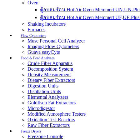
Oven
ตู้อบลมร้อน Hot Air Oven Memmert UN,UN-Plus
ตู้อบลมร้อน Hot Air Oven Memmert UF,UF-Plus 
Shaking Incubators
Furnaces
Flow Cytometers
Muse Personal Cell Analyzer
Imaging Flow Cytometers
Guava easyCyte
Food & Feed Analyses
Crude Fiber Apparatus
Decomposition System
Density Measurement
Dietary Fiber Extractors
Digestion Units
Distillation Units
Elemental Analyzers
Goldfisch Fat Extractors
Microdigestor
Modified Atmosphere Testers
Oxidation Test Reactors
Raw Fiber Extractors
Freeze Dryers
Freezone Console