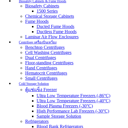
Biosafety Cabinets & Fume Hoods
Biosafety Cabinets
1500 Series
Chemical Storage Cabinets
Fume Hoods
Ducted Fume Hoods
Ductless Fume Hoods
Laminar Air Flow Enclosures
Centrifuge เครื่องปั่นเหวี่ยง
Benchtop Centrifuges
Cell Washing Centrifuges
Dual Centrifuges
Floor-standing Centrifuges
Hand Centrifuges
Hematocrit Centrifuges
Small Centrifuges
Cold Storage Solution
ตู้แช่แข็ง Freezer
Ultra Low Temperature Freezers (-86°C)
Ultra Low Temperature Freezers (-40°C)
Blood Plasma Freezers (-30°C)
High Performance Lab Freezers (-30°C)
Sample Storage Solution
Refrigerators
Blood Bank Refrigerators