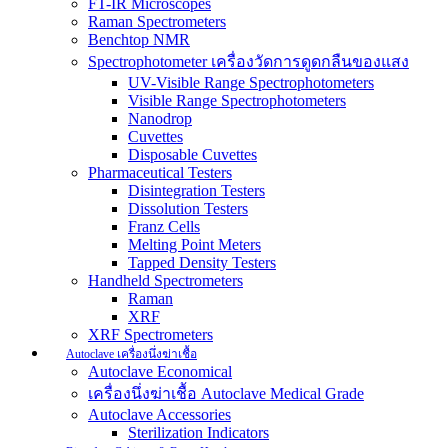
FT-IR Microscopes
Raman Spectrometers
Benchtop NMR
Spectrophotometer เครื่องวัดการดูดกลืนของแสง
UV-Visible Range Spectrophotometers
Visible Range Spectrophotometers
Nanodrop
Cuvettes
Disposable Cuvettes
Pharmaceutical Testers
Disintegration Testers
Dissolution Testers
Franz Cells
Melting Point Meters
Tapped Density Testers
Handheld Spectrometers
Raman
XRF
XRF Spectrometers
Autoclave เครื่องนึ่งฆ่าเชื้อ
Autoclave Economical
เครื่องนึ่งฆ่าเชื้อ Autoclave Medical Grade
Autoclave Accessories
Sterilization Indicators