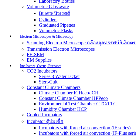
Laboratory Bottles
Volumetric Glassware
Burette บิวเรตต์
Cylinders
Graduated Pipettes
Volumetric Flasks
Electron Microscopes & Microscopy
Scanning Electron Microscope กล้องจุลทรรศน์อิเล็
Transmission Electron Microscopes
FE-SEM
EM Supplies
Incubators, Ovens, Furnaces
CO2 Incubators
Series 3 Water Jacket
Steri-Cult
Constant Climate Chambers
Climate Chamber ICHeco/ICH
Constant Climate Chamber HPPeco
Environmental Test Chamber CTC/TTC
Humidity Chamber HCP
Cooled Incubators
Incubator ตู้บ่มเชื้อ
Incubators with forced air convection (IF series)
Incubators with forced air convection (IF-Plus seri