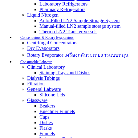
Laboratory Refrigerators
Pharmacy Refrigerators
Liquid Nitrogen
Auto-Filled LN2 Sample Storage System
Manual-filled LN2 sample storage system
Thermo LN2 Transfer vessels
Concentrators & Rotary Evaporators
Centrifugal Concentrators
Dry Evaporators
Rotary Evaporator เครื่องกลั่นระเหยสารแบบหมุน
Consumable Labware
Clinical Laboratory
Staining Trays and Dishes
Dialysis Tubings
Filtration
General Labware
Silicone Lids
Glassware
Beakers
Buechner Funnels
Caps
Dishes
Flasks
Funnels