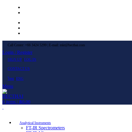
Left Menu 1
Left Menu 2
Newsletter
Contact Us
FAQs
Call Center: +66 3424 5299 | E-mail: mkt@becthai.com
Login / Register
SIGN UP
|
LOG IN
CONTACT US
ไทย
|
ENG
Menu
0
items
/
฿
0.00
Browse Categories
Analytical Instruments
FT-IR Spectrometers