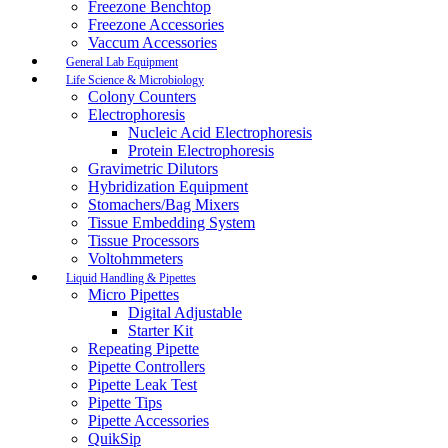
Freezone Benchtop
Freezone Accessories
Vaccum Accessories
General Lab Equipment
Life Science & Microbiology
Colony Counters
Electrophoresis
Nucleic Acid Electrophoresis
Protein Electrophoresis
Gravimetric Dilutors
Hybridization Equipment
Stomachers/Bag Mixers
Tissue Embedding System
Tissue Processors
Voltohmmeters
Liquid Handling & Pipettes
Micro Pipettes
Digital Adjustable
Starter Kit
Repeating Pipette
Pipette Controllers
Pipette Leak Test
Pipette Tips
Pipette Accessories
QuikSip