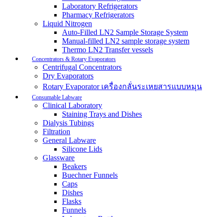
Laboratory Refrigerators
Pharmacy Refrigerators
Liquid Nitrogen
Auto-Filled LN2 Sample Storage System
Manual-filled LN2 sample storage system
Thermo LN2 Transfer vessels
Concentrators & Rotary Evaporators
Centrifugal Concentrators
Dry Evaporators
Rotary Evaporator เครื่องกลั่นระเหยสารแบบหมุน
Consumable Labware
Clinical Laboratory
Staining Trays and Dishes
Dialysis Tubings
Filtration
General Labware
Silicone Lids
Glassware
Beakers
Buechner Funnels
Caps
Dishes
Flasks
Funnels