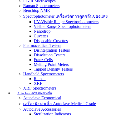
FT-IR Microscopes
Raman Spectrometers
Benchtop NMR
Spectrophotometer เครื่องวัดการดูดกลืนของแสง
UV-Visible Range Spectrophotometers
Visible Range Spectrophotometers
Nanodrop
Cuvettes
Disposable Cuvettes
Pharmaceutical Testers
Disintegration Testers
Dissolution Testers
Franz Cells
Melting Point Meters
Tapped Density Testers
Handheld Spectrometers
Raman
XRF
XRF Spectrometers
Autoclave เครื่องนึ่งฆ่าเชื้อ
Autoclave Economical
เครื่องนึ่งฆ่าเชื้อ Autoclave Medical Grade
Autoclave Accessories
Sterilization Indicators