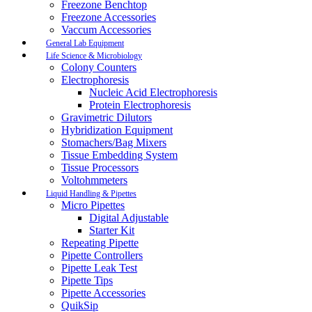
Freezone Benchtop
Freezone Accessories
Vaccum Accessories
General Lab Equipment
Life Science & Microbiology
Colony Counters
Electrophoresis
Nucleic Acid Electrophoresis
Protein Electrophoresis
Gravimetric Dilutors
Hybridization Equipment
Stomachers/Bag Mixers
Tissue Embedding System
Tissue Processors
Voltohmmeters
Liquid Handling & Pipettes
Micro Pipettes
Digital Adjustable
Starter Kit
Repeating Pipette
Pipette Controllers
Pipette Leak Test
Pipette Tips
Pipette Accessories
QuikSip