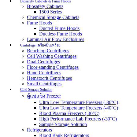
Biosafety Cabinets & Fume Hoods
Biosafety Cabinets
1500 Series
Chemical Storage Cabinets
Fume Hoods
Ducted Fume Hoods
Ductless Fume Hoods
Laminar Air Flow Enclosures
Centrifuge เครื่องปั่นเหวี่ยง
Benchtop Centrifuges
Cell Washing Centrifuges
Dual Centrifuges
Floor-standing Centrifuges
Hand Centrifuges
Hematocrit Centrifuges
Small Centrifuges
Cold Storage Solution
ตู้แช่แข็ง Freezer
Ultra Low Temperature Freezers (-86°C)
Ultra Low Temperature Freezers (-40°C)
Blood Plasma Freezers (-30°C)
High Performance Lab Freezers (-30°C)
Sample Storage Solution
Refrigerators
Blood Bank Refrigerators