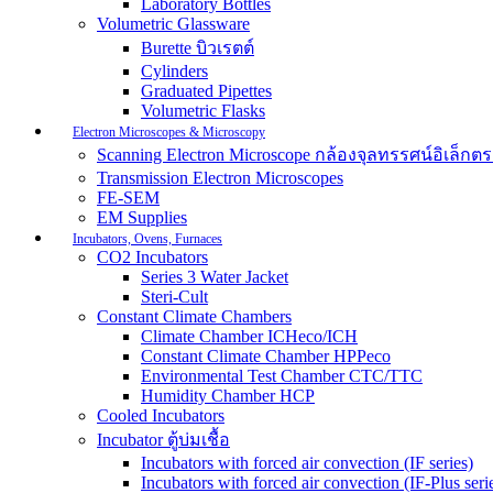
Laboratory Bottles
Volumetric Glassware
Burette บิวเรตต์
Cylinders
Graduated Pipettes
Volumetric Flasks
Electron Microscopes & Microscopy
Scanning Electron Microscope กล้องจุลทรรศน์อิเล็
Transmission Electron Microscopes
FE-SEM
EM Supplies
Incubators, Ovens, Furnaces
CO2 Incubators
Series 3 Water Jacket
Steri-Cult
Constant Climate Chambers
Climate Chamber ICHeco/ICH
Constant Climate Chamber HPPeco
Environmental Test Chamber CTC/TTC
Humidity Chamber HCP
Cooled Incubators
Incubator ตู้บ่มเชื้อ
Incubators with forced air convection (IF series)
Incubators with forced air convection (IF-Plus seri