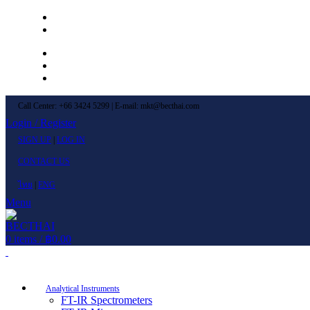
Left Menu 1
Left Menu 2
Newsletter
Contact Us
FAQs
Call Center: +66 3424 5299 | E-mail: mkt@becthai.com
Login / Register
SIGN UP
|
LOG IN
CONTACT US
ไทย
|
ENG
Menu
0
items
/
฿
0.00
Browse Categories
Analytical Instruments
FT-IR Spectrometers