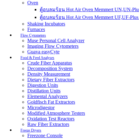
Oven
ตู้อบลมร้อน Hot Air Oven Memmert UN,UN-Plus
ตู้อบลมร้อน Hot Air Oven Memmert UF,UF-Plus 
Shaking Incubators
Furnaces
Flow Cytometers
Muse Personal Cell Analyzer
Imaging Flow Cytometers
Guava easyCyte
Food & Feed Analyses
Crude Fiber Apparatus
Decomposition System
Density Measurement
Dietary Fiber Extractors
Digestion Units
Distillation Units
Elemental Analyzers
Goldfisch Fat Extractors
Microdigestor
Modified Atmosphere Testers
Oxidation Test Reactors
Raw Fiber Extractors
Freeze Dryers
Freezone Console