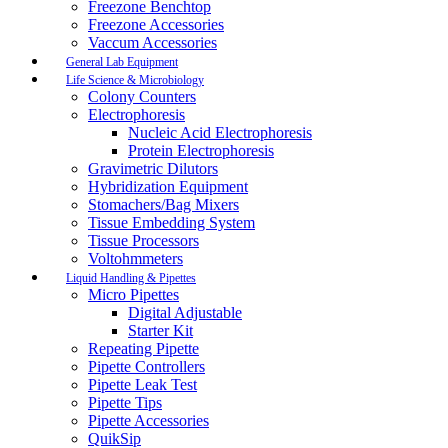
Freezone Benchtop
Freezone Accessories
Vaccum Accessories
General Lab Equipment
Life Science & Microbiology
Colony Counters
Electrophoresis
Nucleic Acid Electrophoresis
Protein Electrophoresis
Gravimetric Dilutors
Hybridization Equipment
Stomachers/Bag Mixers
Tissue Embedding System
Tissue Processors
Voltohmmeters
Liquid Handling & Pipettes
Micro Pipettes
Digital Adjustable
Starter Kit
Repeating Pipette
Pipette Controllers
Pipette Leak Test
Pipette Tips
Pipette Accessories
QuikSip