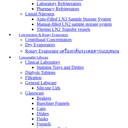
Laboratory Refrigerators
Pharmacy Refrigerators
Liquid Nitrogen
Auto-Filled LN2 Sample Storage System
Manual-filled LN2 sample storage system
Thermo LN2 Transfer vessels
Concentrators & Rotary Evaporators
Centrifugal Concentrators
Dry Evaporators
Rotary Evaporator เครื่องกลั่นระเหยสารแบบหมุน
Consumable Labware
Clinical Laboratory
Staining Trays and Dishes
Dialysis Tubings
Filtration
General Labware
Silicone Lids
Glassware
Beakers
Buechner Funnels
Caps
Dishes
Flasks
Funnels