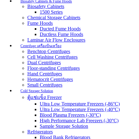
Biosafety Cabinets & Fume Hoods
Biosafety Cabinets
1500 Series
Chemical Storage Cabinets
Fume Hoods
Ducted Fume Hoods
Ductless Fume Hoods
Laminar Air Flow Enclosures
Centrifuge เครื่องปั่นเหวี่ยง
Benchtop Centrifuges
Cell Washing Centrifuges
Dual Centrifuges
Floor-standing Centrifuges
Hand Centrifuges
Hematocrit Centrifuges
Small Centrifuges
Cold Storage Solution
ตู้แช่แข็ง Freezer
Ultra Low Temperature Freezers (-86°C)
Ultra Low Temperature Freezers (-40°C)
Blood Plasma Freezers (-30°C)
High Performance Lab Freezers (-30°C)
Sample Storage Solution
Refrigerators
Blood Bank Refrigerators