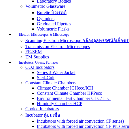
Laboratory Bottles
Volumetric Glassware
Burette บิวเรตต์
Cylinders
Graduated Pipettes
Volumetric Flasks
Electron Microscopes & Microscopy
Scanning Electron Microscope กล้องจุลทรรศน์อิเล็
Transmission Electron Microscopes
FE-SEM
EM Supplies
Incubators, Ovens, Furnaces
CO2 Incubators
Series 3 Water Jacket
Steri-Cult
Constant Climate Chambers
Climate Chamber ICHeco/ICH
Constant Climate Chamber HPPeco
Environmental Test Chamber CTC/TTC
Humidity Chamber HCP
Cooled Incubators
Incubator ตู้บ่มเชื้อ
Incubators with forced air convection (IF series)
Incubators with forced air convection (IF-Plus seri