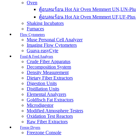
Oven
ตู้อบลมร้อน Hot Air Oven Memmert UN,UN-Plus
ตู้อบลมร้อน Hot Air Oven Memmert UF,UF-Plus 
Shaking Incubators
Furnaces
Flow Cytometers
Muse Personal Cell Analyzer
Imaging Flow Cytometers
Guava easyCyte
Food & Feed Analyses
Crude Fiber Apparatus
Decomposition System
Density Measurement
Dietary Fiber Extractors
Digestion Units
Distillation Units
Elemental Analyzers
Goldfisch Fat Extractors
Microdigestor
Modified Atmosphere Testers
Oxidation Test Reactors
Raw Fiber Extractors
Freeze Dryers
Freezone Console