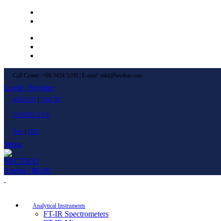
Left Menu 1
Left Menu 2
Newsletter
Contact Us
FAQs
Call Center: +66 3424 5299 | E-mail: mkt@becthai.com
Login / Register
SIGN UP
|
LOG IN
CONTACT US
ไทย
|
ENG
Menu
0
items
/
฿
0.00
Browse Categories
Analytical Instruments
FT-IR Spectrometers