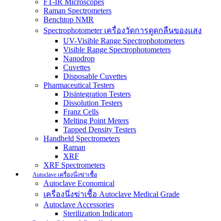
FT-IR Microscopes
Raman Spectrometers
Benchtop NMR
Spectrophotometer เครื่องวัดการดูดกลืนของแสง
UV-Visible Range Spectrophotometers
Visible Range Spectrophotometers
Nanodrop
Cuvettes
Disposable Cuvettes
Pharmaceutical Testers
Disintegration Testers
Dissolution Testers
Franz Cells
Melting Point Meters
Tapped Density Testers
Handheld Spectrometers
Raman
XRF
XRF Spectrometers
Autoclave เครื่องนึ่งฆ่าเชื้อ
Autoclave Economical
เครื่องนึ่งฆ่าเชื้อ Autoclave Medical Grade
Autoclave Accessories
Sterilization Indicators