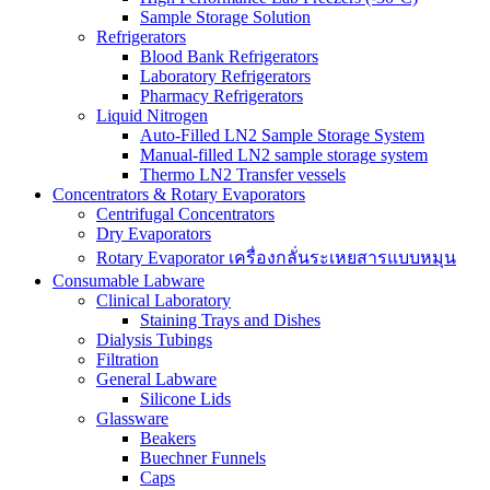
Sample Storage Solution
Refrigerators
Blood Bank Refrigerators
Laboratory Refrigerators
Pharmacy Refrigerators
Liquid Nitrogen
Auto-Filled LN2 Sample Storage System
Manual-filled LN2 sample storage system
Thermo LN2 Transfer vessels
Concentrators & Rotary Evaporators
Centrifugal Concentrators
Dry Evaporators
Rotary Evaporator เครื่องกลั่นระเหยสารแบบหมุน
Consumable Labware
Clinical Laboratory
Staining Trays and Dishes
Dialysis Tubings
Filtration
General Labware
Silicone Lids
Glassware
Beakers
Buechner Funnels
Caps