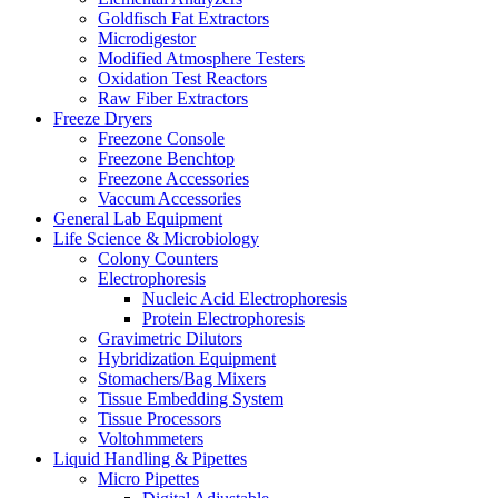
Goldfisch Fat Extractors
Microdigestor
Modified Atmosphere Testers
Oxidation Test Reactors
Raw Fiber Extractors
Freeze Dryers
Freezone Console
Freezone Benchtop
Freezone Accessories
Vaccum Accessories
General Lab Equipment
Life Science & Microbiology
Colony Counters
Electrophoresis
Nucleic Acid Electrophoresis
Protein Electrophoresis
Gravimetric Dilutors
Hybridization Equipment
Stomachers/Bag Mixers
Tissue Embedding System
Tissue Processors
Voltohmmeters
Liquid Handling & Pipettes
Micro Pipettes