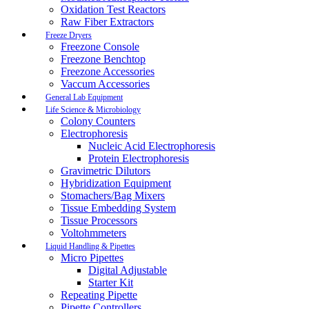
Oxidation Test Reactors
Raw Fiber Extractors
Freeze Dryers
Freezone Console
Freezone Benchtop
Freezone Accessories
Vaccum Accessories
General Lab Equipment
Life Science & Microbiology
Colony Counters
Electrophoresis
Nucleic Acid Electrophoresis
Protein Electrophoresis
Gravimetric Dilutors
Hybridization Equipment
Stomachers/Bag Mixers
Tissue Embedding System
Tissue Processors
Voltohmmeters
Liquid Handling & Pipettes
Micro Pipettes
Digital Adjustable
Starter Kit
Repeating Pipette
Pipette Controllers