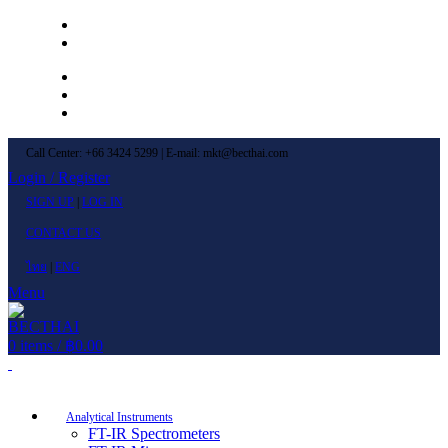
Left Menu 1
Left Menu 2
Newsletter
Contact Us
FAQs
Call Center: +66 3424 5299 | E-mail: mkt@becthai.com
Login / Register
SIGN UP
|
LOG IN
CONTACT US
ไทย
|
ENG
Menu
0
items
/
฿
0.00
Browse Categories
Analytical Instruments
FT-IR Spectrometers