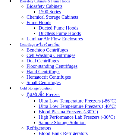
Biosafety Cabinets & Fume Hoods
Biosafety Cabinets
1500 Series
Chemical Storage Cabinets
Fume Hoods
Ducted Fume Hoods
Ductless Fume Hoods
Laminar Air Flow Enclosures
Centrifuge เครื่องปั่นเหวี่ยง
Benchtop Centrifuges
Cell Washing Centrifuges
Dual Centrifuges
Floor-standing Centrifuges
Hand Centrifuges
Hematocrit Centrifuges
Small Centrifuges
Cold Storage Solution
ตู้แช่แข็ง Freezer
Ultra Low Temperature Freezers (-86°C)
Ultra Low Temperature Freezers (-40°C)
Blood Plasma Freezers (-30°C)
High Performance Lab Freezers (-30°C)
Sample Storage Solution
Refrigerators
Blood Bank Refrigerators