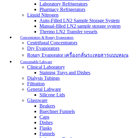
Laboratory Refrigerators
Pharmacy Refrigerators
Liquid Nitrogen
Auto-Filled LN2 Sample Storage System
Manual-filled LN2 sample storage system
Thermo LN2 Transfer vessels
Concentrators & Rotary Evaporators
Centrifugal Concentrators
Dry Evaporators
Rotary Evaporator เครื่องกลั่นระเหยสารแบบหมุน
Consumable Labware
Clinical Laboratory
Staining Trays and Dishes
Dialysis Tubings
Filtration
General Labware
Silicone Lids
Glassware
Beakers
Buechner Funnels
Caps
Dishes
Flasks
Funnels