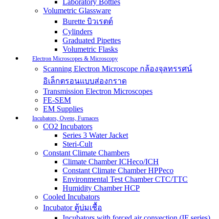
Laboratory Bottles
Volumetric Glassware
Burette บิวเรตต์
Cylinders
Graduated Pipettes
Volumetric Flasks
Electron Microscopes & Microscopy
Scanning Electron Microscope กล้องจุลทรรศน์
อิเล็กตรอนแบบส่องกราด
Transmission Electron Microscopes
FE-SEM
EM Supplies
Incubators, Ovens, Furnaces
CO2 Incubators
Series 3 Water Jacket
Steri-Cult
Constant Climate Chambers
Climate Chamber ICHeco/ICH
Constant Climate Chamber HPPeco
Environmental Test Chamber CTC/TTC
Humidity Chamber HCP
Cooled Incubators
Incubator ตู้บ่มเชื้อ
Incubators with forced air convection (IF series)