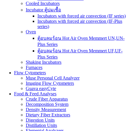
Cooled Incubators
Incubator ตู้บ่มเชื้อ
Incubators with forced air convection (IF series)
Incubators with forced air convection (IF-Plus
series)
Oven
ตู้อบลมร้อน Hot Air Oven Memmert UN,UN-
Plus Series
ตู้อบลมร้อน Hot Air Oven Memmert UF,UF-
Plus Series
Shaking Incubators
Furnaces
Flow Cytometers
Muse Personal Cell Analyzer
Imaging Flow Cytometers
Guava easyCyte
Food & Feed Analyses
Crude Fiber Apparatus
Decomposition System
Density Measurement
Dietary Fiber Extractors
Digestion Units
Distillation Units
Elemental Analyzers