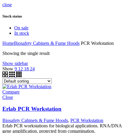
close
Stock status
On sale
In stock
Home
Biosafety Cabinets & Fume Hoods
PCR Workstation
Showing the single result
Show sidebar
Show
9
12
18
24
Compare
Close
Erlab PCR Workstation
Biosafety Cabinets & Fume Hoods
,
PCR Workstation
Erlab PCR workstations for biological applications. RNA/DNA
gene amplification, protected from contamination.