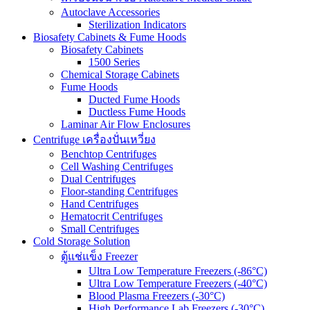
Autoclave Accessories
Sterilization Indicators
Biosafety Cabinets & Fume Hoods
Biosafety Cabinets
1500 Series
Chemical Storage Cabinets
Fume Hoods
Ducted Fume Hoods
Ductless Fume Hoods
Laminar Air Flow Enclosures
Centrifuge เครื่องปั่นเหวี่ยง
Benchtop Centrifuges
Cell Washing Centrifuges
Dual Centrifuges
Floor-standing Centrifuges
Hand Centrifuges
Hematocrit Centrifuges
Small Centrifuges
Cold Storage Solution
ตู้แช่แข็ง Freezer
Ultra Low Temperature Freezers (-86°C)
Ultra Low Temperature Freezers (-40°C)
Blood Plasma Freezers (-30°C)
High Performance Lab Freezers (-30°C)