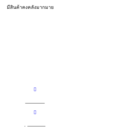
มีสินค้าคงคลังมากมาย
CONTACT US
Becthai Bangkok Equipment and Chemical Co., Ltd.
99/9 Moo 2, Salaya-Nakhon Chaisi Road, Maha Sawat,
Phutthamonthon,
Nakhon Pathom. 73170. THAILAND
TEL: +66 3424 5299 FAX: +66 3424 5250
E-mail: mkt@becthai.com
BECTHAI
@becthai