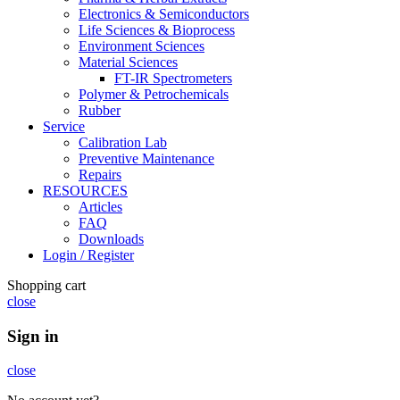
Electronics & Semiconductors
Life Sciences & Bioprocess
Environment Sciences
Material Sciences
FT-IR Spectrometers
Polymer & Petrochemicals
Rubber
Service
Calibration Lab
Preventive Maintenance
Repairs
RESOURCES
Articles
FAQ
Downloads
Login / Register
Shopping cart
close
Sign in
close