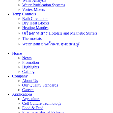
Water Analysis
Water Purification Systems
Vortex Mixers
Temp Controls
Bath Circulators
Dry Heat Blocks
Heating Mantles
เครื่องกวนสาร Hotplate and Magnetic Stirrers
Thermostats
Water Bath อ่างน้ำควบคุมอุณหภูมิ
Home
News
Promotion
Highlights
Catalog
Company
About Us
Our Quality Standards
Careers
Applications
Agriculture
Cell Culture Technology
Food & Feed
Pharma & Herbal Extracts