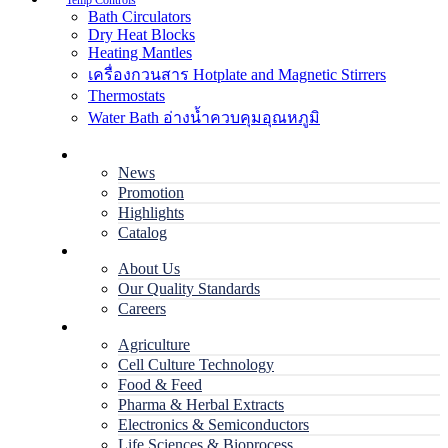
Temp Controls
Bath Circulators
Dry Heat Blocks
Heating Mantles
เครื่องกวนสาร Hotplate and Magnetic Stirrers
Thermostats
Water Bath อ่างน้ำควบคุมอุณหภูมิ
Home
News
Promotion
Highlights
Catalog
Company
About Us
Our Quality Standards
Careers
Applications
Agriculture
Cell Culture Technology
Food & Feed
Pharma & Herbal Extracts
Electronics & Semiconductors
Life Sciences & Bioprocess