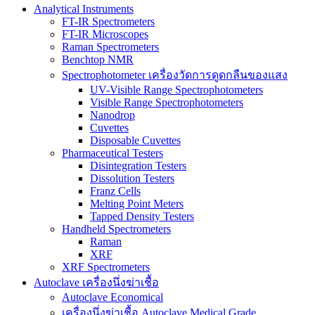
Analytical Instruments
FT-IR Spectrometers
FT-IR Microscopes
Raman Spectrometers
Benchtop NMR
Spectrophotometer เครื่องวัดการดูดกลืนของแสง
UV-Visible Range Spectrophotometers
Visible Range Spectrophotometers
Nanodrop
Cuvettes
Disposable Cuvettes
Pharmaceutical Testers
Disintegration Testers
Dissolution Testers
Franz Cells
Melting Point Meters
Tapped Density Testers
Handheld Spectrometers
Raman
XRF
XRF Spectrometers
Autoclave เครื่องนึ่งฆ่าเชื้อ
Autoclave Economical
เครื่องนึ่งฆ่าเชื้อ Autoclave Medical Grade