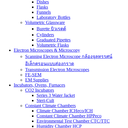
Dishes
Flasks
Funnels
Laboratory Bottles
Volumetric Glassware
Burette บิวเรตต์
Cylinders
Graduated Pipettes
Volumetric Flasks
Electron Microscopes & Microscopy
Scanning Electron Microscope กล้องจุลทรรศน์
อิเล็กตรอนแบบส่องกราด
Transmission Electron Microscopes
FE-SEM
EM Supplies
Incubators, Ovens, Furnaces
CO2 Incubators
Series 3 Water Jacket
Steri-Cult
Constant Climate Chambers
Climate Chamber ICHeco/ICH
Constant Climate Chamber HPPeco
Environmental Test Chamber CTC/TTC
Humidity Chamber HCP