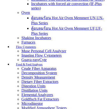
Incubators with forced air convection (IF-Plus
series)
Oven
ตู้อบลมร้อน Hot Air Oven Memmert UN,UN-
Plus Series
ตู้อบลมร้อน Hot Air Oven Memmert UF,UF-
Plus Series
Shaking Incubators
Furnaces
Flow Cytometers
Muse Personal Cell Analyzer
Imaging Flow Cytometers
Guava easyCyte
Food & Feed Analyses
Crude Fiber Apparatus
Decomposition System
Density Measurement
Dietary Fiber Extractors
Digestion Units
Distillation Units
Elemental Analyzers
Goldfisch Fat Extractors
Microdigestor
Modified Atmosphere Testers