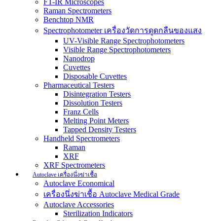
FT-IR Microscopes
Raman Spectrometers
Benchtop NMR
Spectrophotometer เครื่องวัดการดูดกลืนของแสง
UV-Visible Range Spectrophotometers
Visible Range Spectrophotometers
Nanodrop
Cuvettes
Disposable Cuvettes
Pharmaceutical Testers
Disintegration Testers
Dissolution Testers
Franz Cells
Melting Point Meters
Tapped Density Testers
Handheld Spectrometers
Raman
XRF
XRF Spectrometers
Autoclave เครื่องนึ่งฆ่าเชื้อ
Autoclave Economical
เครื่องนึ่งฆ่าเชื้อ Autoclave Medical Grade
Autoclave Accessories
Sterilization Indicators