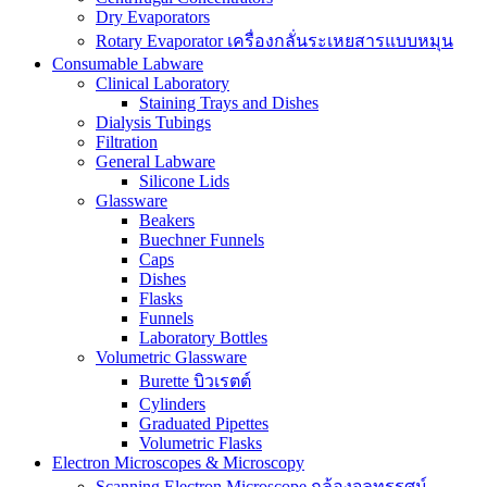
Dry Evaporators
Rotary Evaporator เครื่องกลั่นระเหยสารแบบหมุน
Consumable Labware
Clinical Laboratory
Staining Trays and Dishes
Dialysis Tubings
Filtration
General Labware
Silicone Lids
Glassware
Beakers
Buechner Funnels
Caps
Dishes
Flasks
Funnels
Laboratory Bottles
Volumetric Glassware
Burette บิวเรตต์
Cylinders
Graduated Pipettes
Volumetric Flasks
Electron Microscopes & Microscopy
Scanning Electron Microscope กล้องจุลทรรศน์