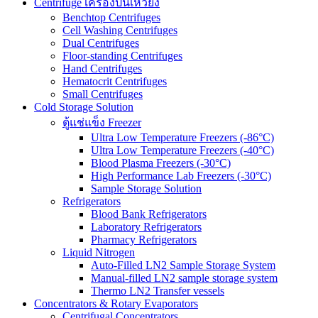
Centrifuge เครื่องปั่นเหวี่ยง
Benchtop Centrifuges
Cell Washing Centrifuges
Dual Centrifuges
Floor-standing Centrifuges
Hand Centrifuges
Hematocrit Centrifuges
Small Centrifuges
Cold Storage Solution
ตู้แช่แข็ง Freezer
Ultra Low Temperature Freezers (-86°C)
Ultra Low Temperature Freezers (-40°C)
Blood Plasma Freezers (-30°C)
High Performance Lab Freezers (-30°C)
Sample Storage Solution
Refrigerators
Blood Bank Refrigerators
Laboratory Refrigerators
Pharmacy Refrigerators
Liquid Nitrogen
Auto-Filled LN2 Sample Storage System
Manual-filled LN2 sample storage system
Thermo LN2 Transfer vessels
Concentrators & Rotary Evaporators
Centrifugal Concentrators