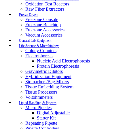
Oxidation Test Reactors
Raw Fiber Extractors
Freeze Dryers
Freezone Console
Freezone Benchtop
Freezone Accessories
Vaccum Accessories
General Lab Equipment
Life Science & Microbiology
Colony Counters
Electrophoresis
Nucleic Acid Electrophoresis
Protein Electrophoresis
Gravimetric Dilutors
Hybridization Equipment
Stomachers/Bag Mixers
Tissue Embedding System
Tissue Processors
Voltohmmeters
Liquid Handling & Pipettes
Micro Pipettes
Digital Adjustable
Starter Kit
Repeating Pipette
Pipette Controllers