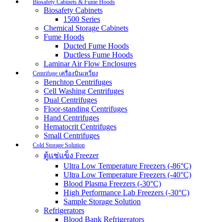
Biosafety Cabinets & Fume Hoods
Biosafety Cabinets
1500 Series
Chemical Storage Cabinets
Fume Hoods
Ducted Fume Hoods
Ductless Fume Hoods
Laminar Air Flow Enclosures
Centrifuge เครื่องปั่นเหวี่ยง
Benchtop Centrifuges
Cell Washing Centrifuges
Dual Centrifuges
Floor-standing Centrifuges
Hand Centrifuges
Hematocrit Centrifuges
Small Centrifuges
Cold Storage Solution
ตู้แช่แข็ง Freezer
Ultra Low Temperature Freezers (-86°C)
Ultra Low Temperature Freezers (-40°C)
Blood Plasma Freezers (-30°C)
High Performance Lab Freezers (-30°C)
Sample Storage Solution
Refrigerators
Blood Bank Refrigerators