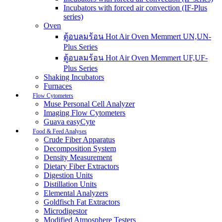
Incubators with forced air convection (IF-Plus
series)
Oven
ตู้อบลมร้อน Hot Air Oven Memmert UN,UN-
Plus Series
ตู้อบลมร้อน Hot Air Oven Memmert UF,UF-
Plus Series
Shaking Incubators
Furnaces
Flow Cytometers
Muse Personal Cell Analyzer
Imaging Flow Cytometers
Guava easyCyte
Food & Feed Analyses
Crude Fiber Apparatus
Decomposition System
Density Measurement
Dietary Fiber Extractors
Digestion Units
Distillation Units
Elemental Analyzers
Goldfisch Fat Extractors
Microdigestor
Modified Atmosphere Testers