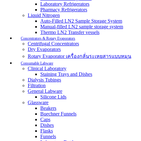
Laboratory Refrigerators
Pharmacy Refrigerators
Liquid Nitrogen
Auto-Filled LN2 Sample Storage System
Manual-filled LN2 sample storage system
Thermo LN2 Transfer vessels
Concentrators & Rotary Evaporators
Centrifugal Concentrators
Dry Evaporators
Rotary Evaporator เครื่องกลั่นระเหยสารแบบหมุน
Consumable Labware
Clinical Laboratory
Staining Trays and Dishes
Dialysis Tubings
Filtration
General Labware
Silicone Lids
Glassware
Beakers
Buechner Funnels
Caps
Dishes
Flasks
Funnels