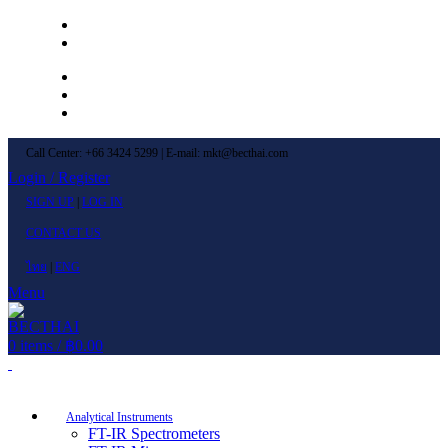
Left Menu 1
Left Menu 2
Newsletter
Contact Us
FAQs
Call Center: +66 3424 5299 | E-mail: mkt@becthai.com
Login / Register
SIGN UP
|
LOG IN
CONTACT US
ไทย
|
ENG
Menu
0
items
/
฿
0.00
Browse Categories
Analytical Instruments
FT-IR Spectrometers