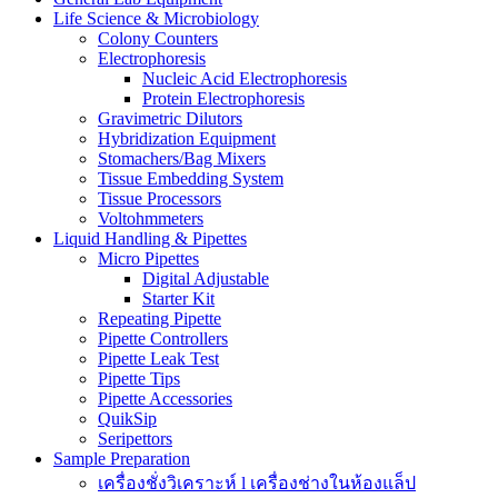
Life Science & Microbiology
Colony Counters
Electrophoresis
Nucleic Acid Electrophoresis
Protein Electrophoresis
Gravimetric Dilutors
Hybridization Equipment
Stomachers/Bag Mixers
Tissue Embedding System
Tissue Processors
Voltohmmeters
Liquid Handling & Pipettes
Micro Pipettes
Digital Adjustable
Starter Kit
Repeating Pipette
Pipette Controllers
Pipette Leak Test
Pipette Tips
Pipette Accessories
QuikSip
Seripettors
Sample Preparation
เครื่องชั่งวิเคราะห์ l เครื่องช่างในห้องแล็ป