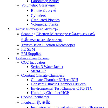
Laboratory Bottles
Volumetric Glassware
Burette บิวเรตต์
Cylinders
Graduated Pipettes
Volumetric Flasks
Electron Microscopes & Microscopy
Scanning Electron Microscope กล้องจุลทรรศน์
อิเล็กตรอนแบบส่องกราด
Transmission Electron Microscopes
FE-SEM
EM Supplies
Incubators, Ovens, Furnaces
CO2 Incubators
Series 3 Water Jacket
Steri-Cult
Constant Climate Chambers
Climate Chamber ICHeco/ICH
Constant Climate Chamber HPPeco
Environmental Test Chamber CTC/TTC
Humidity Chamber HCP
Cooled Incubators
Incubator ตู้บ่มเชื้อ
Incubators with forced air convection (IF series)