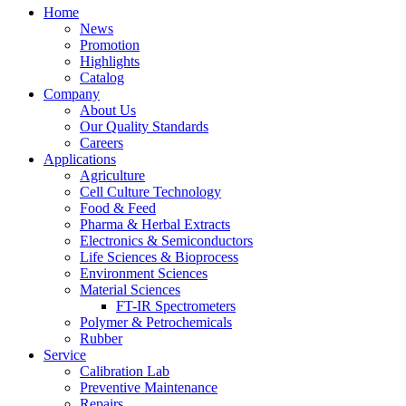
Home
News
Promotion
Highlights
Catalog
Company
About Us
Our Quality Standards
Careers
Applications
Agriculture
Cell Culture Technology
Food & Feed
Pharma & Herbal Extracts
Electronics & Semiconductors
Life Sciences & Bioprocess
Environment Sciences
Material Sciences
FT-IR Spectrometers
Polymer & Petrochemicals
Rubber
Service
Calibration Lab
Preventive Maintenance
Repairs