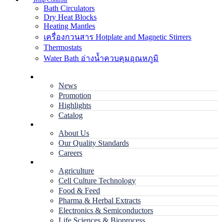
Temp Controls
Bath Circulators
Dry Heat Blocks
Heating Mantles
เครื่องกวนสาร Hotplate and Magnetic Stirrers
Thermostats
Water Bath อ่างน้ำควบคุมอุณหภูมิ
Home
News
Promotion
Highlights
Catalog
Company
About Us
Our Quality Standards
Careers
Applications
Agriculture
Cell Culture Technology
Food & Feed
Pharma & Herbal Extracts
Electronics & Semiconductors
Life Sciences & Bioprocess