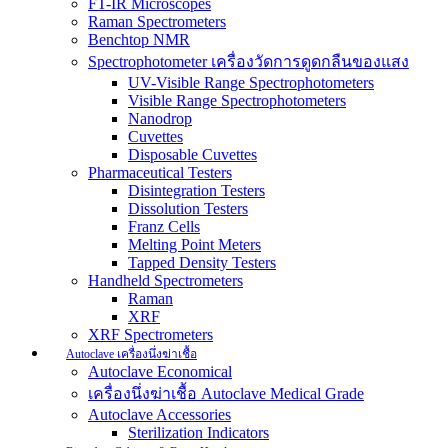
FT-IR Microscopes
Raman Spectrometers
Benchtop NMR
Spectrophotometer เครื่องวัดการดูดกลืนของแสง
UV-Visible Range Spectrophotometers
Visible Range Spectrophotometers
Nanodrop
Cuvettes
Disposable Cuvettes
Pharmaceutical Testers
Disintegration Testers
Dissolution Testers
Franz Cells
Melting Point Meters
Tapped Density Testers
Handheld Spectrometers
Raman
XRF
XRF Spectrometers
Autoclave เครื่องนึ่งฆ่าเชื้อ
Autoclave Economical
เครื่องนึ่งฆ่าเชื้อ Autoclave Medical Grade
Autoclave Accessories
Sterilization Indicators