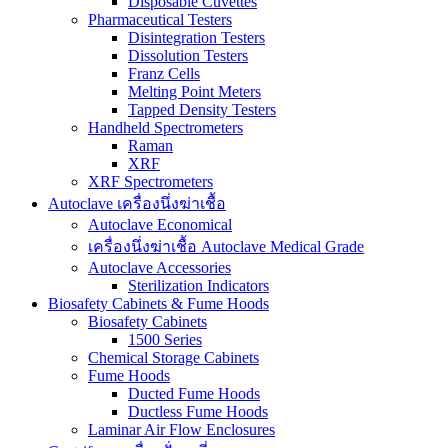
Disposable Cuvettes
Pharmaceutical Testers
Disintegration Testers
Dissolution Testers
Franz Cells
Melting Point Meters
Tapped Density Testers
Handheld Spectrometers
Raman
XRF
XRF Spectrometers
Autoclave เครื่องนึ่งฆ่าเชื้อ
Autoclave Economical
เครื่องนึ่งฆ่าเชื้อ Autoclave Medical Grade
Autoclave Accessories
Sterilization Indicators
Biosafety Cabinets & Fume Hoods
Biosafety Cabinets
1500 Series
Chemical Storage Cabinets
Fume Hoods
Ducted Fume Hoods
Ductless Fume Hoods
Laminar Air Flow Enclosures