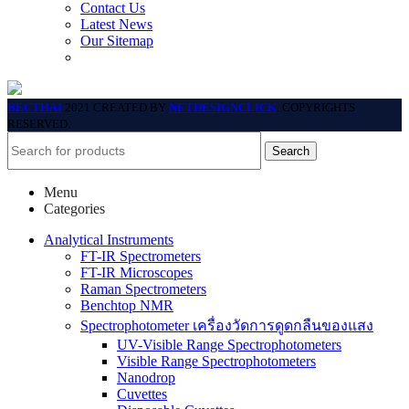
Contact Us
Latest News
Our Sitemap
BECTHAI
2021 CREATED BY
NETDESIGNCLICK
. COPYRIGHTS
RESERVED.
Search
Menu
Categories
Analytical Instruments
FT-IR Spectrometers
FT-IR Microscopes
Raman Spectrometers
Benchtop NMR
Spectrophotometer เครื่องวัดการดูดกลืนของแสง
UV-Visible Range Spectrophotometers
Visible Range Spectrophotometers
Nanodrop
Cuvettes