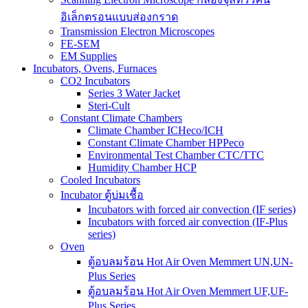
อิเล็กตรอนแบบส่องกราด
Transmission Electron Microscopes
FE-SEM
EM Supplies
Incubators, Ovens, Furnaces
CO2 Incubators
Series 3 Water Jacket
Steri-Cult
Constant Climate Chambers
Climate Chamber ICHeco/ICH
Constant Climate Chamber HPPeco
Environmental Test Chamber CTC/TTC
Humidity Chamber HCP
Cooled Incubators
Incubator ตู้บ่มเชื้อ
Incubators with forced air convection (IF series)
Incubators with forced air convection (IF-Plus
series)
Oven
ตู้อบลมร้อน Hot Air Oven Memmert UN,UN-
Plus Series
ตู้อบลมร้อน Hot Air Oven Memmert UF,UF-
Plus Series