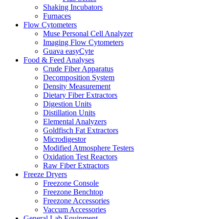
Shaking Incubators
Furnaces
Flow Cytometers
Muse Personal Cell Analyzer
Imaging Flow Cytometers
Guava easyCyte
Food & Feed Analyses
Crude Fiber Apparatus
Decomposition System
Density Measurement
Dietary Fiber Extractors
Digestion Units
Distillation Units
Elemental Analyzers
Goldfisch Fat Extractors
Microdigestor
Modified Atmosphere Testers
Oxidation Test Reactors
Raw Fiber Extractors
Freeze Dryers
Freezone Console
Freezone Benchtop
Freezone Accessories
Vaccum Accessories
General Lab Equipment