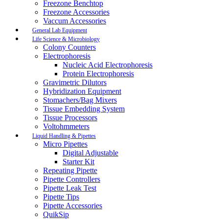
Freezone Benchtop
Freezone Accessories
Vaccum Accessories
General Lab Equipment
Life Science & Microbiology
Colony Counters
Electrophoresis
Nucleic Acid Electrophoresis
Protein Electrophoresis
Gravimetric Dilutors
Hybridization Equipment
Stomachers/Bag Mixers
Tissue Embedding System
Tissue Processors
Voltohmmeters
Liquid Handling & Pipettes
Micro Pipettes
Digital Adjustable
Starter Kit
Repeating Pipette
Pipette Controllers
Pipette Leak Test
Pipette Tips
Pipette Accessories
QuikSip