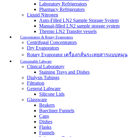
Laboratory Refrigerators
Pharmacy Refrigerators
Liquid Nitrogen
Auto-Filled LN2 Sample Storage System
Manual-filled LN2 sample storage system
Thermo LN2 Transfer vessels
Concentrators & Rotary Evaporators
Centrifugal Concentrators
Dry Evaporators
Rotary Evaporator เครื่องกลั่นระเหยสารแบบหมุน
Consumable Labware
Clinical Laboratory
Staining Trays and Dishes
Dialysis Tubings
Filtration
General Labware
Silicone Lids
Glassware
Beakers
Buechner Funnels
Caps
Dishes
Flasks
Funnels