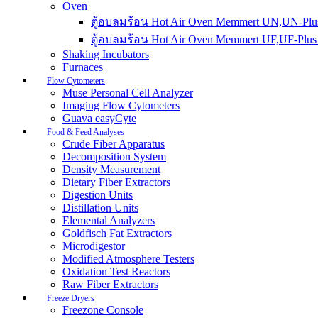
Oven
ตู้อบลมร้อน Hot Air Oven Memmert UN,UN-Plus
ตู้อบลมร้อน Hot Air Oven Memmert UF,UF-Plus 
Shaking Incubators
Furnaces
Flow Cytometers
Muse Personal Cell Analyzer
Imaging Flow Cytometers
Guava easyCyte
Food & Feed Analyses
Crude Fiber Apparatus
Decomposition System
Density Measurement
Dietary Fiber Extractors
Digestion Units
Distillation Units
Elemental Analyzers
Goldfisch Fat Extractors
Microdigestor
Modified Atmosphere Testers
Oxidation Test Reactors
Raw Fiber Extractors
Freeze Dryers
Freezone Console