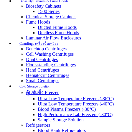
Biosafety Cabinets & Fume Hoods
Biosafety Cabinets
1500 Series
Chemical Storage Cabinets
Fume Hoods
Ducted Fume Hoods
Ductless Fume Hoods
Laminar Air Flow Enclosures
Centrifuge เครื่องปั่นเหวี่ยง
Benchtop Centrifuges
Cell Washing Centrifuges
Dual Centrifuges
Floor-standing Centrifuges
Hand Centrifuges
Hematocrit Centrifuges
Small Centrifuges
Cold Storage Solution
ตู้แช่แข็ง Freezer
Ultra Low Temperature Freezers (-86°C)
Ultra Low Temperature Freezers (-40°C)
Blood Plasma Freezers (-30°C)
High Performance Lab Freezers (-30°C)
Sample Storage Solution
Refrigerators
Blood Bank Refrigerators