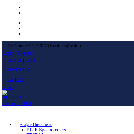
Left Menu 1
Left Menu 2
Newsletter
Contact Us
FAQs
Call Center: +66 3424 5299 | E-mail: mkt@becthai.com
Login / Register
SIGN UP
|
LOG IN
CONTACT US
ไทย
|
ENG
Menu
0
items
/
฿
0.00
Browse Categories
Analytical Instruments
FT-IR Spectrometers