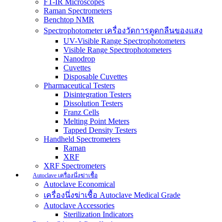
FT-IR Microscopes
Raman Spectrometers
Benchtop NMR
Spectrophotometer เครื่องวัดการดูดกลืนของแสง
UV-Visible Range Spectrophotometers
Visible Range Spectrophotometers
Nanodrop
Cuvettes
Disposable Cuvettes
Pharmaceutical Testers
Disintegration Testers
Dissolution Testers
Franz Cells
Melting Point Meters
Tapped Density Testers
Handheld Spectrometers
Raman
XRF
XRF Spectrometers
Autoclave เครื่องนึ่งฆ่าเชื้อ
Autoclave Economical
เครื่องนึ่งฆ่าเชื้อ Autoclave Medical Grade
Autoclave Accessories
Sterilization Indicators