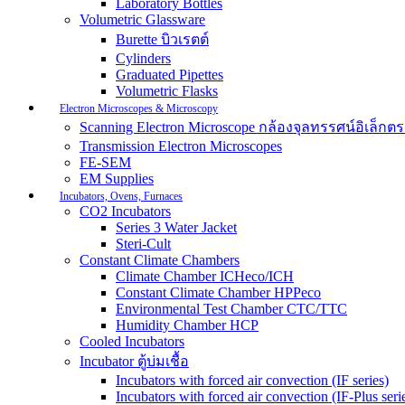
Laboratory Bottles
Volumetric Glassware
Burette บิวเรตต์
Cylinders
Graduated Pipettes
Volumetric Flasks
Electron Microscopes & Microscopy
Scanning Electron Microscope กล้องจุลทรรศน์อิเล็
Transmission Electron Microscopes
FE-SEM
EM Supplies
Incubators, Ovens, Furnaces
CO2 Incubators
Series 3 Water Jacket
Steri-Cult
Constant Climate Chambers
Climate Chamber ICHeco/ICH
Constant Climate Chamber HPPeco
Environmental Test Chamber CTC/TTC
Humidity Chamber HCP
Cooled Incubators
Incubator ตู้บ่มเชื้อ
Incubators with forced air convection (IF series)
Incubators with forced air convection (IF-Plus seri