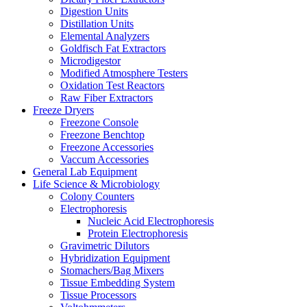
Digestion Units
Distillation Units
Elemental Analyzers
Goldfisch Fat Extractors
Microdigestor
Modified Atmosphere Testers
Oxidation Test Reactors
Raw Fiber Extractors
Freeze Dryers
Freezone Console
Freezone Benchtop
Freezone Accessories
Vaccum Accessories
General Lab Equipment
Life Science & Microbiology
Colony Counters
Electrophoresis
Nucleic Acid Electrophoresis
Protein Electrophoresis
Gravimetric Dilutors
Hybridization Equipment
Stomachers/Bag Mixers
Tissue Embedding System
Tissue Processors