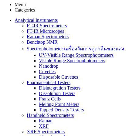
Menu
Categories
Analytical Instruments
FT-IR Spectrometers
FT-IR Microscopes
Raman Spectrometers
Benchtop NMR
Spectrophotometer เครื่องวัดการดูดกลืนของแสง
UV-Visible Range Spectrophotometers
Visible Range Spectrophotometers
Nanodrop
Cuvettes
Disposable Cuvettes
Pharmaceutical Testers
Disintegration Testers
Dissolution Testers
Franz Cells
Melting Point Meters
Tapped Density Testers
Handheld Spectrometers
Raman
XRF
XRF Spectrometers