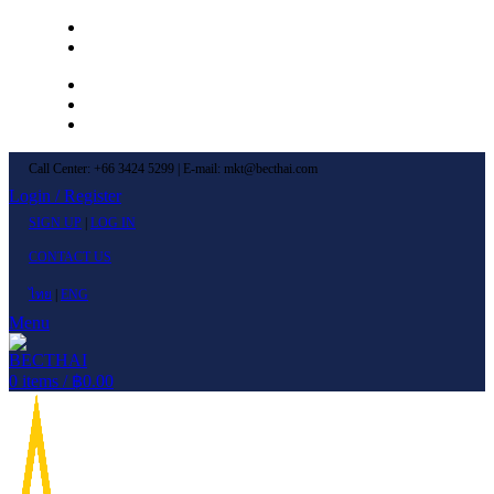
Left Menu 1
Left Menu 2
Newsletter
Contact Us
FAQs
Call Center: +66 3424 5299 | E-mail: mkt@becthai.com
Login / Register
SIGN UP
|
LOG IN
CONTACT US
ไทย
|
ENG
Menu
0
items
/
฿
0.00