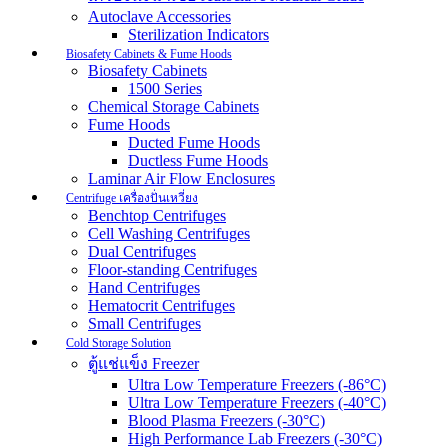
Autoclave Accessories
Sterilization Indicators
Biosafety Cabinets & Fume Hoods
Biosafety Cabinets
1500 Series
Chemical Storage Cabinets
Fume Hoods
Ducted Fume Hoods
Ductless Fume Hoods
Laminar Air Flow Enclosures
Centrifuge เครื่องปั่นเหวี่ยง
Benchtop Centrifuges
Cell Washing Centrifuges
Dual Centrifuges
Floor-standing Centrifuges
Hand Centrifuges
Hematocrit Centrifuges
Small Centrifuges
Cold Storage Solution
ตู้แช่แข็ง Freezer
Ultra Low Temperature Freezers (-86°C)
Ultra Low Temperature Freezers (-40°C)
Blood Plasma Freezers (-30°C)
High Performance Lab Freezers (-30°C)