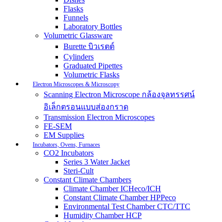
Flasks
Funnels
Laboratory Bottles
Volumetric Glassware
Burette บิวเรตต์
Cylinders
Graduated Pipettes
Volumetric Flasks
Electron Microscopes & Microscopy
Scanning Electron Microscope กล้องจุลทรรศน์
อิเล็กตรอนแบบส่องกราด
Transmission Electron Microscopes
FE-SEM
EM Supplies
Incubators, Ovens, Furnaces
CO2 Incubators
Series 3 Water Jacket
Steri-Cult
Constant Climate Chambers
Climate Chamber ICHeco/ICH
Constant Climate Chamber HPPeco
Environmental Test Chamber CTC/TTC
Humidity Chamber HCP