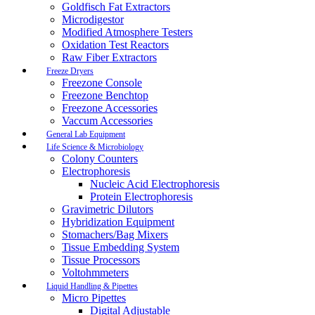
Goldfisch Fat Extractors
Microdigestor
Modified Atmosphere Testers
Oxidation Test Reactors
Raw Fiber Extractors
Freeze Dryers
Freezone Console
Freezone Benchtop
Freezone Accessories
Vaccum Accessories
General Lab Equipment
Life Science & Microbiology
Colony Counters
Electrophoresis
Nucleic Acid Electrophoresis
Protein Electrophoresis
Gravimetric Dilutors
Hybridization Equipment
Stomachers/Bag Mixers
Tissue Embedding System
Tissue Processors
Voltohmmeters
Liquid Handling & Pipettes
Micro Pipettes
Digital Adjustable