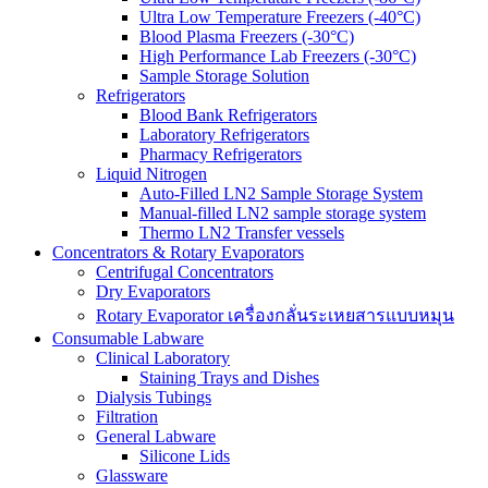
Ultra Low Temperature Freezers (-40°C)
Blood Plasma Freezers (-30°C)
High Performance Lab Freezers (-30°C)
Sample Storage Solution
Refrigerators
Blood Bank Refrigerators
Laboratory Refrigerators
Pharmacy Refrigerators
Liquid Nitrogen
Auto-Filled LN2 Sample Storage System
Manual-filled LN2 sample storage system
Thermo LN2 Transfer vessels
Concentrators & Rotary Evaporators
Centrifugal Concentrators
Dry Evaporators
Rotary Evaporator เครื่องกลั่นระเหยสารแบบหมุน
Consumable Labware
Clinical Laboratory
Staining Trays and Dishes
Dialysis Tubings
Filtration
General Labware
Silicone Lids
Glassware