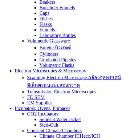
Beakers
Buechner Funnels
Caps
Dishes
Flasks
Funnels
Laboratory Bottles
Volumetric Glassware
Burette บิวเรตต์
Cylinders
Graduated Pipettes
Volumetric Flasks
Electron Microscopes & Microscopy
Scanning Electron Microscope กล้องจุลทรรศน์
อิเล็กตรอนแบบส่องกราด
Transmission Electron Microscopes
FE-SEM
EM Supplies
Incubators, Ovens, Furnaces
CO2 Incubators
Series 3 Water Jacket
Steri-Cult
Constant Climate Chambers
Climate Chamber ICHeco/ICH