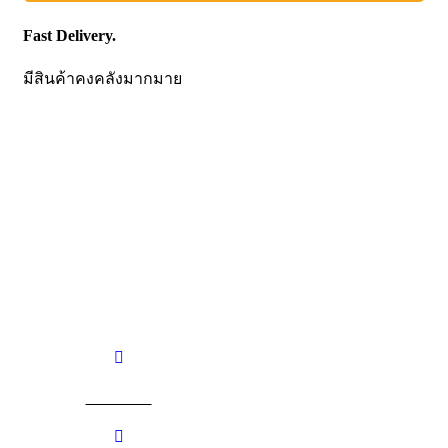
Fast Delivery.
มีสินค้าคงคลังมากมาย
CONTACT US
Becthai Bangkok Equipment and Chemical Co., Ltd.
99/9 Moo 2, Salaya-Nakhon Chaisi Road, Maha Sawat,
Phutthamonthon,
Nakhon Pathom. 73170. THAILAND
TEL: +66 3424 5299 FAX: +66 3424 5250
E-mail: mkt@becthai.com
BECTHAI