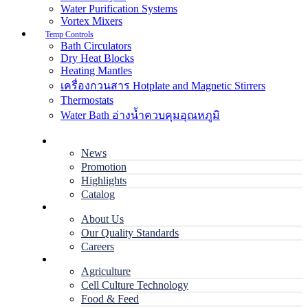
Water Purification Systems
Vortex Mixers
Temp Controls
Bath Circulators
Dry Heat Blocks
Heating Mantles
เครื่องกวนสาร Hotplate and Magnetic Stirrers
Thermostats
Water Bath อ่างน้ำควบคุมอุณหภูมิ
Home
News
Promotion
Highlights
Catalog
Company
About Us
Our Quality Standards
Careers
Applications
Agriculture
Cell Culture Technology
Food & Feed