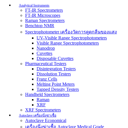
Analytical Instruments
FT-IR Spectrometers
FT-IR Microscopes
Raman Spectrometers
Benchtop NMR
Spectrophotometer เครื่องวัดการดูดกลืนของแสง
UV-Visible Range Spectrophotometers
Visible Range Spectrophotometers
Nanodrop
Cuvettes
Disposable Cuvettes
Pharmaceutical Testers
Disintegration Testers
Dissolution Testers
Franz Cells
Melting Point Meters
Tapped Density Testers
Handheld Spectrometers
Raman
XRF
XRF Spectrometers
Autoclave เครื่องนึ่งฆ่าเชื้อ
Autoclave Economical
เครื่องนึ่งฆ่าเชื้อ Autoclave Medical Grade