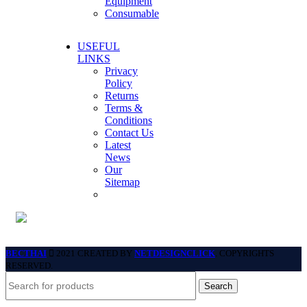
Equipment
Consumable
USEFUL
LINKS
Privacy
Policy
Returns
Terms &
Conditions
Contact Us
Latest
News
Our
Sitemap
BECTHAI
2021 CREATED BY
NETDESIGNCLICK
. COPYRIGHTS
RESERVED.
Search