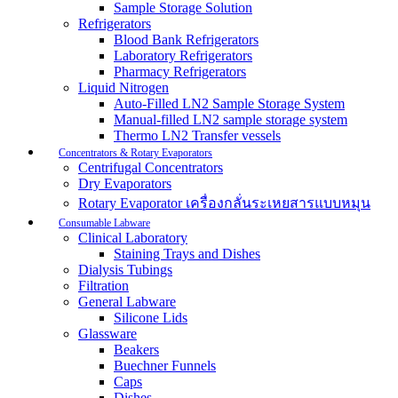
Sample Storage Solution
Refrigerators
Blood Bank Refrigerators
Laboratory Refrigerators
Pharmacy Refrigerators
Liquid Nitrogen
Auto-Filled LN2 Sample Storage System
Manual-filled LN2 sample storage system
Thermo LN2 Transfer vessels
Concentrators & Rotary Evaporators
Centrifugal Concentrators
Dry Evaporators
Rotary Evaporator เครื่องกลั่นระเหยสารแบบหมุน
Consumable Labware
Clinical Laboratory
Staining Trays and Dishes
Dialysis Tubings
Filtration
General Labware
Silicone Lids
Glassware
Beakers
Buechner Funnels
Caps
Dishes