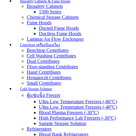
Biosafety Cabinets & Fume Hoods
Biosafety Cabinets
1500 Series
Chemical Storage Cabinets
Fume Hoods
Ducted Fume Hoods
Ductless Fume Hoods
Laminar Air Flow Enclosures
Centrifuge เครื่องปั่นเหวี่ยง
Benchtop Centrifuges
Cell Washing Centrifuges
Dual Centrifuges
Floor-standing Centrifuges
Hand Centrifuges
Hematocrit Centrifuges
Small Centrifuges
Cold Storage Solution
ตู้แช่แข็ง Freezer
Ultra Low Temperature Freezers (-86°C)
Ultra Low Temperature Freezers (-40°C)
Blood Plasma Freezers (-30°C)
High Performance Lab Freezers (-30°C)
Sample Storage Solution
Refrigerators
Blood Bank Refrigerators