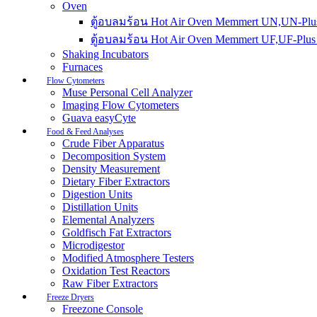
Oven
ตู้อบลมร้อน Hot Air Oven Memmert UN,UN-Plus
ตู้อบลมร้อน Hot Air Oven Memmert UF,UF-Plus 
Shaking Incubators
Furnaces
Flow Cytometers
Muse Personal Cell Analyzer
Imaging Flow Cytometers
Guava easyCyte
Food & Feed Analyses
Crude Fiber Apparatus
Decomposition System
Density Measurement
Dietary Fiber Extractors
Digestion Units
Distillation Units
Elemental Analyzers
Goldfisch Fat Extractors
Microdigestor
Modified Atmosphere Testers
Oxidation Test Reactors
Raw Fiber Extractors
Freeze Dryers
Freezone Console