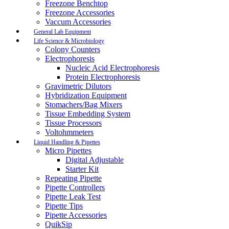
Freezone Benchtop
Freezone Accessories
Vaccum Accessories
General Lab Equipment
Life Science & Microbiology
Colony Counters
Electrophoresis
Nucleic Acid Electrophoresis
Protein Electrophoresis
Gravimetric Dilutors
Hybridization Equipment
Stomachers/Bag Mixers
Tissue Embedding System
Tissue Processors
Voltohmmeters
Liquid Handling & Pipettes
Micro Pipettes
Digital Adjustable
Starter Kit
Repeating Pipette
Pipette Controllers
Pipette Leak Test
Pipette Tips
Pipette Accessories
QuikSip