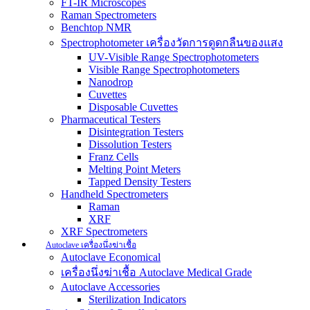
FT-IR Microscopes
Raman Spectrometers
Benchtop NMR
Spectrophotometer เครื่องวัดการดูดกลืนของแสง
UV-Visible Range Spectrophotometers
Visible Range Spectrophotometers
Nanodrop
Cuvettes
Disposable Cuvettes
Pharmaceutical Testers
Disintegration Testers
Dissolution Testers
Franz Cells
Melting Point Meters
Tapped Density Testers
Handheld Spectrometers
Raman
XRF
XRF Spectrometers
Autoclave เครื่องนึ่งฆ่าเชื้อ
Autoclave Economical
เครื่องนึ่งฆ่าเชื้อ Autoclave Medical Grade
Autoclave Accessories
Sterilization Indicators