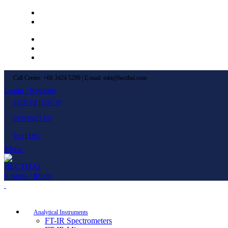
Left Menu 1
Left Menu 2
Newsletter
Contact Us
FAQs
Call Center: +66 3424 5299 | E-mail: mkt@becthai.com
Login / Register
SIGN UP
|
LOG IN
CONTACT US
ไทย
|
ENG
Menu
0
items
/
฿
0.00
Browse Categories
Analytical Instruments
FT-IR Spectrometers