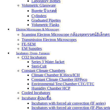
Laboratory Bottles
Volumetric Glassware
Burette บิวเรตต์
Cylinders
Graduated Pipettes
Volumetric Flasks
Electron Microscopes & Microscopy
Scanning Electron Microscope กล้องจุลทรรศน์อิเล็
Transmission Electron Microscopes
FE-SEM
EM Supplies
Incubators, Ovens, Furnaces
CO2 Incubators
Series 3 Water Jacket
Steri-Cult
Constant Climate Chambers
Climate Chamber ICHeco/ICH
Constant Climate Chamber HPPeco
Environmental Test Chamber CTC/TTC
Humidity Chamber HCP
Cooled Incubators
Incubator ตู้บ่มเชื้อ
Incubators with forced air convection (IF series)
Incubators with forced air convection (IF-Plus seri