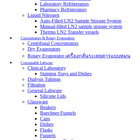
Laboratory Refrigerators
Pharmacy Refrigerators
Liquid Nitrogen
Auto-Filled LN2 Sample Storage System
Manual-filled LN2 sample storage system
Thermo LN2 Transfer vessels
Concentrators & Rotary Evaporators
Centrifugal Concentrators
Dry Evaporators
Rotary Evaporator เครื่องกลั่นระเหยสารแบบหมุน
Consumable Labware
Clinical Laboratory
Staining Trays and Dishes
Dialysis Tubings
Filtration
General Labware
Silicone Lids
Glassware
Beakers
Buechner Funnels
Caps
Dishes
Flasks
Funnels