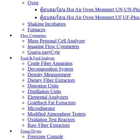
Oven
ตู้อบลมร้อน Hot Air Oven Memmert UN,UN-Plus
ตู้อบลมร้อน Hot Air Oven Memmert UF,UF-Plus 
Shaking Incubators
Furnaces
Flow Cytometers
Muse Personal Cell Analyzer
Imaging Flow Cytometers
Guava easyCyte
Food & Feed Analyses
Crude Fiber Apparatus
Decomposition System
Density Measurement
Dietary Fiber Extractors
Digestion Units
Distillation Units
Elemental Analyzers
Goldfisch Fat Extractors
Microdigestor
Modified Atmosphere Testers
Oxidation Test Reactors
Raw Fiber Extractors
Freeze Dryers
Freezone Console