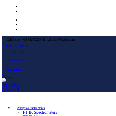
Left Menu 1
Left Menu 2
Newsletter
Contact Us
FAQs
Call Center: +66 3424 5299 | E-mail: mkt@becthai.com
Login / Register
SIGN UP
|
LOG IN
CONTACT US
ไทย
|
ENG
Menu
0
items
/
฿
0.00
Browse Categories
Analytical Instruments
FT-IR Spectrometers