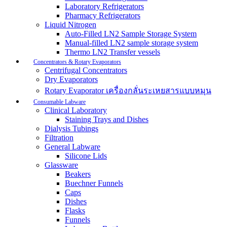
Laboratory Refrigerators
Pharmacy Refrigerators
Liquid Nitrogen
Auto-Filled LN2 Sample Storage System
Manual-filled LN2 sample storage system
Thermo LN2 Transfer vessels
Concentrators & Rotary Evaporators
Centrifugal Concentrators
Dry Evaporators
Rotary Evaporator เครื่องกลั่นระเหยสารแบบหมุน
Consumable Labware
Clinical Laboratory
Staining Trays and Dishes
Dialysis Tubings
Filtration
General Labware
Silicone Lids
Glassware
Beakers
Buechner Funnels
Caps
Dishes
Flasks
Funnels