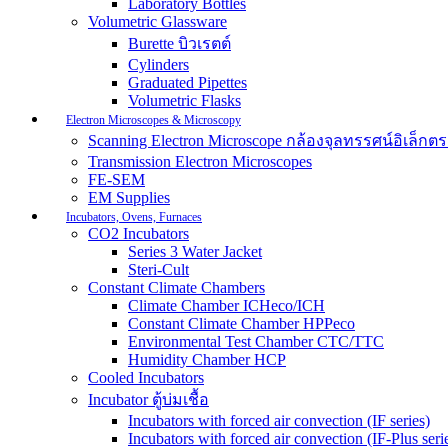
Laboratory Bottles
Volumetric Glassware
Burette บิวเรตต์
Cylinders
Graduated Pipettes
Volumetric Flasks
Electron Microscopes & Microscopy
Scanning Electron Microscope กล้องจุลทรรศน์อิเล็
Transmission Electron Microscopes
FE-SEM
EM Supplies
Incubators, Ovens, Furnaces
CO2 Incubators
Series 3 Water Jacket
Steri-Cult
Constant Climate Chambers
Climate Chamber ICHeco/ICH
Constant Climate Chamber HPPeco
Environmental Test Chamber CTC/TTC
Humidity Chamber HCP
Cooled Incubators
Incubator ตู้บ่มเชื้อ
Incubators with forced air convection (IF series)
Incubators with forced air convection (IF-Plus seri