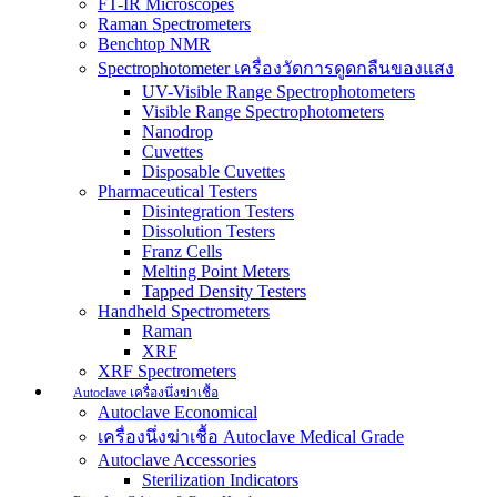
FT-IR Microscopes
Raman Spectrometers
Benchtop NMR
Spectrophotometer เครื่องวัดการดูดกลืนของแสง
UV-Visible Range Spectrophotometers
Visible Range Spectrophotometers
Nanodrop
Cuvettes
Disposable Cuvettes
Pharmaceutical Testers
Disintegration Testers
Dissolution Testers
Franz Cells
Melting Point Meters
Tapped Density Testers
Handheld Spectrometers
Raman
XRF
XRF Spectrometers
Autoclave เครื่องนึ่งฆ่าเชื้อ
Autoclave Economical
เครื่องนึ่งฆ่าเชื้อ Autoclave Medical Grade
Autoclave Accessories
Sterilization Indicators