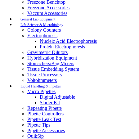
Freezone Benchtop
Freezone Accessories
Vaccum Accessories
General Lab Equipment
Life Science & Microbiology
Colony Counters
Electrophoresis
Nucleic Acid Electrophoresis
Protein Electrophoresis
Gravimetric Dilutors
Hybridization Equipment
Stomachers/Bag Mixers
Tissue Embedding System
Tissue Processors
Voltohmmeters
Liquid Handling & Pipettes
Micro Pipettes
Digital Adjustable
Starter Kit
Repeating Pipette
Pipette Controllers
Pipette Leak Test
Pipette Tips
Pipette Accessories
QuikSip