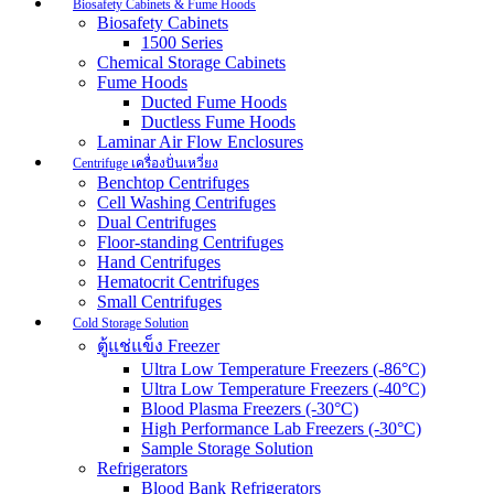
Biosafety Cabinets & Fume Hoods
Biosafety Cabinets
1500 Series
Chemical Storage Cabinets
Fume Hoods
Ducted Fume Hoods
Ductless Fume Hoods
Laminar Air Flow Enclosures
Centrifuge เครื่องปั่นเหวี่ยง
Benchtop Centrifuges
Cell Washing Centrifuges
Dual Centrifuges
Floor-standing Centrifuges
Hand Centrifuges
Hematocrit Centrifuges
Small Centrifuges
Cold Storage Solution
ตู้แช่แข็ง Freezer
Ultra Low Temperature Freezers (-86°C)
Ultra Low Temperature Freezers (-40°C)
Blood Plasma Freezers (-30°C)
High Performance Lab Freezers (-30°C)
Sample Storage Solution
Refrigerators
Blood Bank Refrigerators